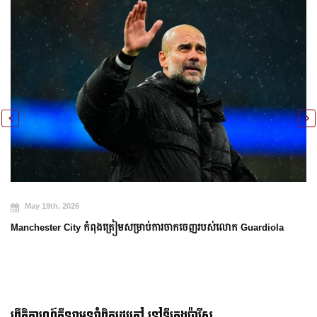
May 19th, 2026
Manchester City កំពុងត្រៀមសម្រាប់ការចាកចេញរបស់លោក Guardiola
ព្រឹត្តិការណ៍កីឡាអូឡាំពិករដូវក្ដៅ នៅទីក្រុងប៉ារីស