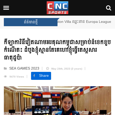
Arsenal បញ្ចប់ការរង់ចាំ ២២ ឆ្នាំ 
ព័ត៌មានថ្មី
កីឡាការិនីវៀតណាមអរគុណកម្ពុជាសម្រាប់នំខេកខួប
កំណើត៖ ដំបូងខ្ញុំស្មានតែគេហៅខ្ញុំធ្វើតេស្តសារ
ធាតុដូប៉ា
SEA GAMES 2023
May 24th, 2023 (3 years)
Share
9470 Views