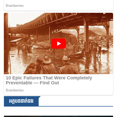
អត្ថបទទាក់ទង