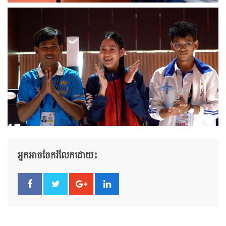
អ្នកអាចចែករំលែកដោយ៖