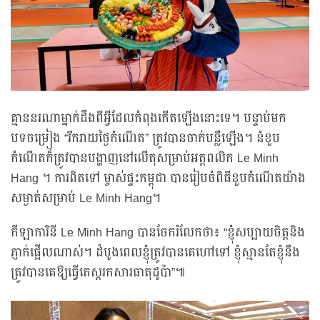
គ្មាននរណាម្នាក់ដឹងពីអ្វីដែលកំពុងកើតឡើងនោះទេ។ បន្ទាប់មក
បទចម្រៀង “រីករាយថ្ងៃកំណើត” ត្រូវបានចាក់បន្លឺឡើង។ នំខួប
កំណើតក៏ត្រូវបានបង្ហាញនៅលើតុសម្រាប់អត្តពលិក Le Minh
Hang ។ ការពិតទៅ ម្ចាស់ផ្ទះកម្ពុជា បានរៀបចំពិធីខួបកំណើតយ៉ាង
សម្ងាត់សម្រាប់ Le Minh Hang។
កីឡាការិនី Le Minh Hang បានចែករំលែកថា៖ “ខ្ញុំសប្បាយចិត្តនិង
ភ្ញាក់ផ្អើលណាស់។ ដំបូងពេលខ្ញុំត្រូវបានគេហៅទៅ ខ្ញុំស្មានតែខ្ញុំនឹង
ត្រូវបានគេឱ្យធ្វើតេស្តរកសារធាតុដូប៉ា”៕