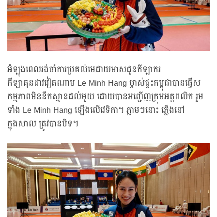
អំឡុងពេលរង់ចាំការប្រគល់មេដាយមាសជូនកីឡាករ
កីឡាគុនដាវវៀតណាម Le Minh Hang ម្ចាស់ផ្ទះកម្ពុជាបានធ្វើស
កម្មភាពមិននឹកស្មានដល់មួយ ដោយបានអញ្ជើញក្រុមអត្តពលិក រួម
ទាំង Le Minh Hang ឡើងលើវេទិកា។ ភ្លាមៗនោះ ភ្លើងនៅ
ក្នុងសាល ត្រូវបានបិទ។