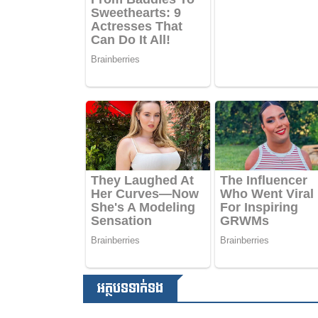
អត្ថបទទាក់ទង