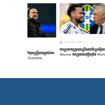
May 19th, 2026
May 18th, 2
ការប្រកាសក្រុមជម្រើសជាតិប្រេស៊ីល៖
Robert Lewa
ត្រៀមសម្រាប់ការ
Neymar សម្រេចបានក្តីសុបិន World Cup
គាំទ្រ Barcelona
rdiola
លំបាក”