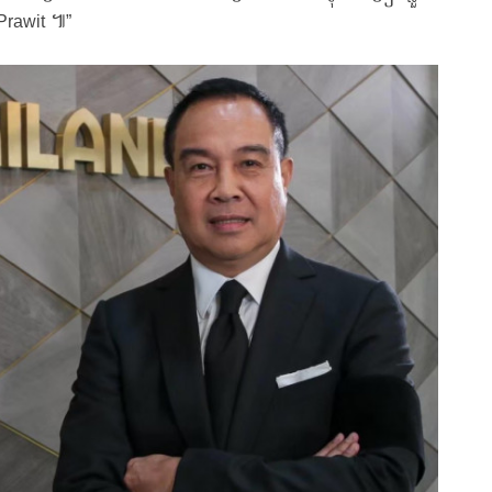
 Prawit ៕”