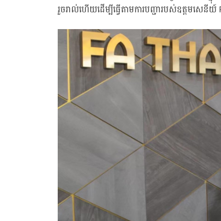
រួចរាល់ហើយដើម្បីធ្វើតាមការបញ្ជារបស់ឧត្តមសេនីយ៍