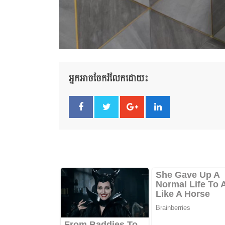
អ្នកអាចចែករំលែកដោយ៖