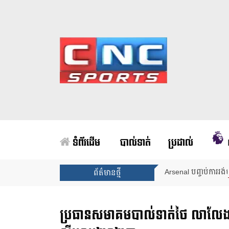
ទំព័រដើម
បាល់ទាត់
ប្រដាល់
Arsenal បញ្ចប់ការរង់
ព័ត៌មានថ្មី
ប្រធានសមាគមបាល់ទាត់ថៃ លាលែងពីតំ