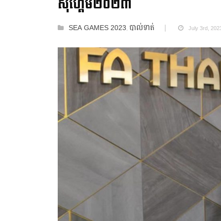
ស៊ីហ្គេម២០២៣
SEA GAMES 2023
បាល់ទាត់
,
July 3rd, 202