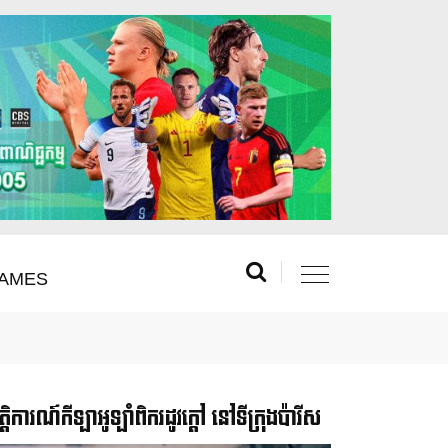
AMES
រឹត្តិការណ៍កីឡាអូឡាំពិករដូវក្ដៅ នៅទីក្រុងប៉ារីស