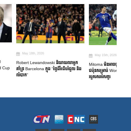
026
May 15th, 2026
Ma
ndowski និយាយលាអ្នក
Mitoma មិនអាចចូលរួមក្នុងក្រុមជម្រើសជាតិ
South
 ក្នុង “ថ្ងៃដ៏រំជើបរំជួល និង
ជប៉ុនសម្រាប់ World Cup 2026 ដោយសារ
ការចោ
របួសសរសៃពួរ