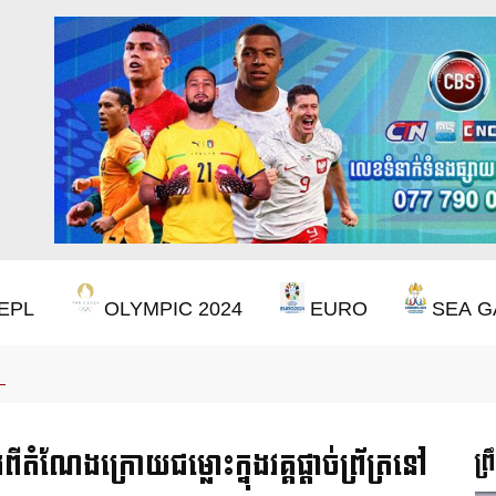
EPL
OLYMPIC 2024
EURO
SEA G
ចាំ ២២ ឆ្នាំ ដើម្បីឈ្នះពាន Premier League
ណែងក្រោយជម្លោះក្នុងវគ្គផ្ដាច់ព្រ័ត្រនៅ
ព្