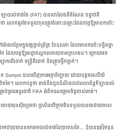
បាល់ទាត់ថៃ (FAT) បានលាលែងពីតំណែង បន្ទាប់ពី
ថា លោកគួរតែទទួលខុសត្រូវចំពោះជម្លោះដែលបង្កឱ្យមានការប៉ះ
ថែមក្នុងវគ្គផ្ដាច់ព្រ័ត្រ ខែឧសភា ដែលមានការប៉ះទង្គិចគ្នា
ីរលើក ដែលបង្កឱ្យអាជ្ញាកណ្ដាលចាយកាតក្រហម៤។ ក្រោយមក
នាក់ មន្ត្រីពីរនាក់ និងគ្រូបង្វឹកម្នាក់។
ោក Somyot បានឃើញការអត្ថាធិប្បាយ ដោយឧត្តមសេនីយ៍
ូឡាំពិកថៃ។ លោកបន្តថា គាត់នឹងជូនដំណឹងដល់សហព័ន្ធកីឡាបាល់
រប់គ្រងអន្តរជាតិ FIFA អំពីការសម្រេចចិត្តរបស់គាត់។
ននិយាយមុនស៊ីហ្គេមថា ប្រសិនបើក្រុមមិនទទួលបានមេដាយមាស
ាមជាប្រធានសមាគមបាល់ទាត់នៃប្រទេសថៃ… ខ្ញុំបានត្រៀមខ្លួន