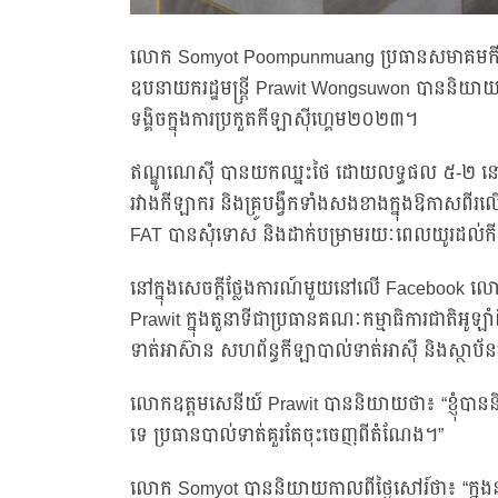
លោក Somyot Poompunmuang ប្រធានសមាគមកីឡា
ឧបនាយករដ្ឋមន្ត្រី Prawit Wongsuwon បាននិយាយ
ទង្គិចក្នុងការប្រកួតកីឡាស៊ីហ្គេម២០២៣។
ឥណ្ឌូណេស៊ី បានយកឈ្នះថៃ ដោយលទ្ធផល ៥-២ នៅម៉ោងបន្
រវាងកីឡាករ និងគ្រូបង្វឹកទាំងសងខាងក្នុងឱកាសព
FAT បានសុំទោស និងដាក់បម្រាមរយៈពេលយូរដល់កីឡាករពីរ
នៅក្នុងសេចក្តីថ្លែងការណ៍មួយនៅលើ Facebook ល
Prawit ក្នុងតួនាទីជាប្រធានគណៈកម្មាធិការជាតិអ
ទាត់អាស៊ាន សហព័ន្ធកីឡាបាល់ទាត់អាស៊ី និងស្ថាប័នគ្
លោកឧត្តមសេនីយ៍ Prawit បាននិយាយថា៖ “ខ្ញុំបា
ទេ ប្រធានបាល់ទាត់គួរតែចុះចេញពីតំណែង។”
លោក Somyot បាននិយាយកាលពីថ្ងៃសៅរ៍ថា៖ “ក្នុងន