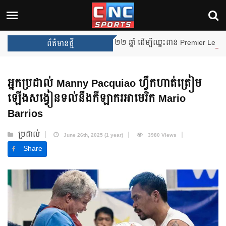
Arsenal បញ្ចប់ការរង់ចាំ ២២ ឆ្នាំ ដើម្បីឈ្នះពាន Premier League
ព័ត៌មានថ្មី
អ្នកប្រដាល់ Manny Pacquiao ហ្វឹកហាត់ត្រៀម
ឡើងសង្វៀនទល់នឹងកីឡាករអាមេរិក Mario
Barrios
ប្រដាល់
June 26th, 2025 (1 year)
3980 Views
Share