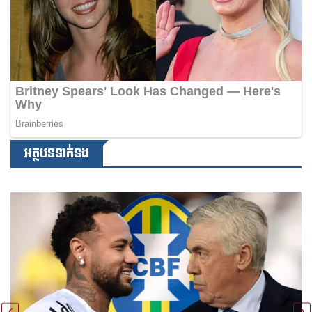
អត្ថបទទាក់ទង