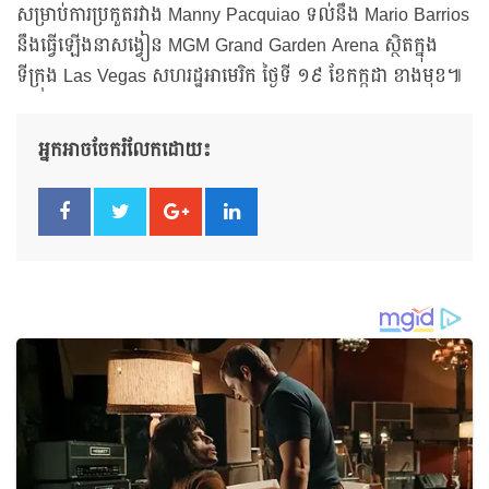
សម្រាប់ការប្រកួតរវាង Manny Pacquiao ទល់នឹង Mario Barrios
នឹងធ្វើឡើងនាសង្វៀន MGM Grand Garden Arena ស្ថិតក្នុង
ទីក្រុង Las Vegas សហរដ្ឋអាមេរិក ថ្ងៃទី ១៩ ខែកក្កដា ខាងមុខ៕
អ្នកអាចចែករំលែកដោយ៖