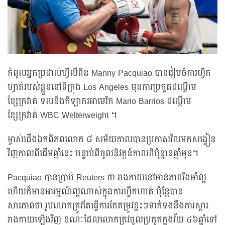
កំពូលអ្នកប្រដាល់ហ្វីលីពីន Manny Pacquiao បានរៀបចំការហ្វឹក
ហ្វាត់របស់ខ្លួននៅទីក្រុង Los Angeles មុនការប្រកួតដណ្តើម
ខ្សែក្រវាត់ ទល់នឹងកីឡាករអាមេរិក Mario Barrios ដណ្តើម
ខ្សែក្រវាត់ WBC Welterweight ។
ម្ចាស់ជើងឯកពិភពលោក ៨ សម័យកាលបានប្រកាសវិលមកសង្វៀន
វិញកាលពីដើមឆ្នាំនេះ បន្ទាប់ពីចូលនិវត្តន៍កាលពីប៉ុន្មានឆ្នាំមុន។
Pacquiao បានប្រាប់ Reuters ថា រាងកាយនៅមានភាពរឹងមាំល្អ
ហើយក៏មានអារម្មណ៍ល្អណាស់ក្នុងការហ្វឹកហាត់ ប៉ុន្តែបាន
សារភាពថា រូបលោកត្រូវតែធ្វើការកែតម្រូវខ្លះៗទាក់ទងនឹងការស្តារ
រាងកាយឡើងវិញ ខណៈដែលលោកត្រូវចូលប្រកួតក្នុងវ័យ ៤៦ឆ្នាំទៅ