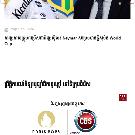
May 19th, 2026
ការប្រកាសក្រុមជម្រើសជាតិប្រេស៊ីល៖ Neymar សម្រេចបានក្តីសុបិន World
Cup
ព្រឹត្តិការណ៍កីឡាអូឡាំពិករដូវក្ដៅ នៅទីក្រុងប៉ារីស