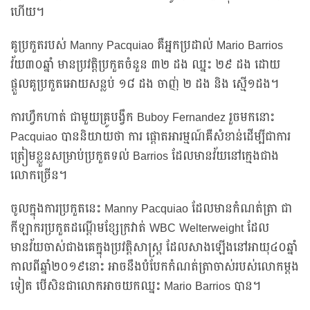
ហើយ។
គូប្រកួតរបស់ Manny Pacquiao គឺអ្នកប្រដាល់ Mario Barrios
វ័យ៣០ឆ្នាំ មានប្រវត្តិប្រកួតចំនួន ៣២ ដង ឈ្នះ ២៩ ដង ដោយ
ផ្តួលគូប្រកួតអោយសន្លប់ ១៨ ដង ចាញ់ ២ ដង និង ស្មើ១ដង។
ការហ្វឹកហាត់ ជាមួយគ្រូបង្វឹក Buboy Fernandez រួចមកនោះ
Pacquiao បាននិយាយថា ការ ផ្តោតអារម្មណ៍គឺសំខាន់ដើម្បីជាការ
ត្រៀមខ្លួនសម្រាប់ប្រកួតទល់ Barrios ដែលមានវ័យនៅក្មេងជាង
លោកច្រើន។
ចូលក្នុងការប្រកួតនេះ Manny Pacquiao ដែលមានកំណត់ត្រា ជា
កីឡាករប្រកួតដណ្តើមខ្សែក្រវាត់ WBC Welterweight ដែល
មានវ័យចាស់ជាងគេក្នុងប្រវត្តិសាស្ត្រ ដែលសាងឡើងនៅអាយុ៤០ឆ្នាំ
កាលពីឆ្នាំ២០១៩នោះ អាចនឹងបំបែកកំណត់ត្រាចាស់របស់លោកម្តង
ទៀត បើសិនជាលោកអាចយកឈ្នះ Mario Barrios បាន។