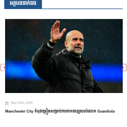
អត្ថបទទាក់ទង
May 19th, 2026
Manchester City កំពុងត្រៀមសម្រាប់ការចាកចេញរបស់លោក Guardiola