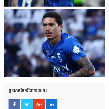
អ្នកអាចចែករំលែកដោយ៖