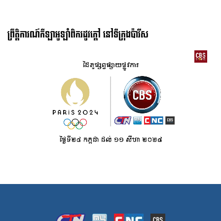
ព្រឹត្តិការណ៍កីឡាអូឡាំពិករដូវក្ដៅ នៅទីក្រុងប៉ារីស