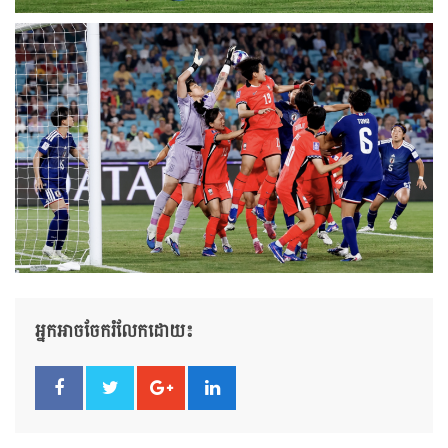
អ្នកអាចចែករំលែកដោយ៖