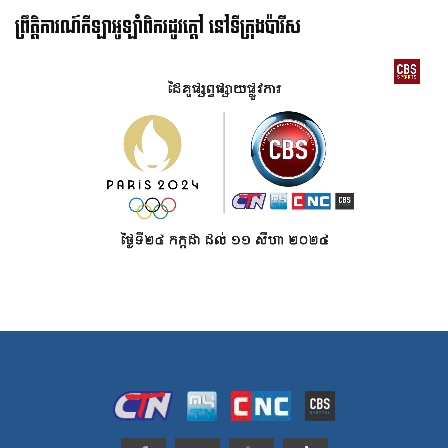
ព្រឹត្តិការណ៍កីឡាអូឡាំពិករដូវក្ដៅ នៅទីក្រុងប៉ារីស