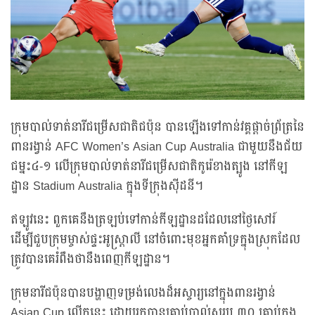
ក្រុមបាល់ទាត់នារីជម្រើសជាតិជប៉ុន បានឡើងទៅកាន់វគ្គផ្តាច់ព្រ័ត្រនៃ
ពានរង្វាន់ AFC Women’s Asian Cup Australia ជាមួយនឹងជ័យ
ជម្នះ៤-១ លើក្រុមបាល់ទាត់នារីជម្រើសជាតិកូរ៉េខាងត្បូង នៅកីឡ
ដ្ឋាន Stadium Australia ក្នុងទីក្រុងស៊ីដនី។
ឥឡូវនេះ ពួកគេនឹងត្រឡប់ទៅកាន់កីឡដ្ឋានដដែលនៅថ្ងៃសៅរ៍
ដើម្បីជួបក្រុមម្ចាស់ផ្ទះអូស្ត្រាលី នៅចំពោះមុខអ្នកគាំទ្រក្នុងស្រុកដែល
ត្រូវបានគេរំពឹងថានឹងពេញកីឡដ្ឋាន។
ក្រុមនារីជប៉ុនបានបង្ហាញទម្រង់លេងដ៏អស្ចារ្យនៅក្នុងពានរង្វាន់
Asian Cup លើកនេះ ដោយរកបានគ្រាប់បាល់សរុប ៣០ គ្រាប់ក្នុង