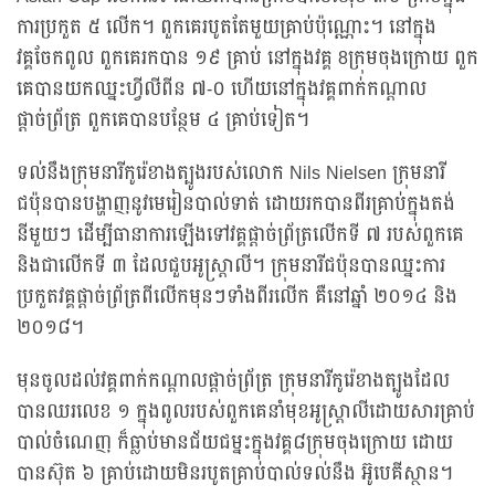
ការប្រកួត ៥ លើក។ ពួកគេរបូតតែមួយគ្រាប់ប៉ុណ្ណោះ។ នៅក្នុង
វគ្គចែកពូល ពួកគេរកបាន ១៩ គ្រាប់ នៅក្នុងវគ្គ 8ក្រុមចុងក្រោយ ពួក
គេបានយកឈ្នះហ្វីលីពីន ៧-០ ហើយនៅក្នុងវគ្គពាក់កណ្តាល
ផ្តាច់ព្រ័ត្រ ពួកគេបានបន្ថែម ៤ គ្រាប់ទៀត។
ទល់នឹងក្រុមនារីកូរ៉េខាងត្បូងរបស់លោក Nils Nielsen ក្រុមនារី
ជប៉ុនបានបង្ហាញនូវមេរៀនបាល់ទាត់ ដោយរកបានពីរគ្រាប់ក្នុងតង់
នីមួយៗ ដើម្បីធានាការឡើងទៅវគ្គផ្តាច់ព្រ័ត្រលើកទី ៧ របស់ពួកគេ
និងជាលើកទី ៣ ដែលជួបអូស្ត្រាលី។ ក្រុមនារីជប៉ុនបានឈ្នះការ
ប្រកួតវគ្គផ្តាច់ព្រ័ត្រពីលើកមុនៗទាំងពីរលើក គឺនៅឆ្នាំ ២០១៤ និង
២០១៨។
មុនចូលដល់វគ្គពាក់កណ្តាលផ្តាច់ព្រ័ត្រ ក្រុមនារីកូរ៉េខាងត្បូងដែល
បានឈរលេខ ១ ក្នុងពូលរបស់ពួកគេនាំមុខអូស្ត្រាលីដោយសារគ្រាប់
បាល់ចំណេញ ក៏ធ្លាប់មានជ័យជម្នះក្នុងវគ្គ៨ក្រុមចុងក្រោយ ដោយ
បានស៊ុត ៦ គ្រាប់ដោយមិនរបូតគ្រាប់បាល់ទល់នឹង អ៊ូបេគីស្ថាន។