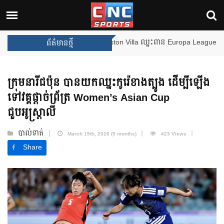
ងឈ្នះពានរង្វាន់បន្ថែមទៀត បន្ទាប់ពី Aston Villa ឈ្នះពាន Europa League
ព័ត៌មានថ្មី
ក្រុមនារីជប៉ុន បានយកឈ្នះកូរ៉េខាងត្បូង ដើម្បីឡើង
ទៅវគ្គផ្តាច់ព្រ័ត្រ Women’s Asian Cup
ជួបអូស្ត្រាលី
បាល់ទាត់
March 19th, 2026 (5 months)
423 Views
Share