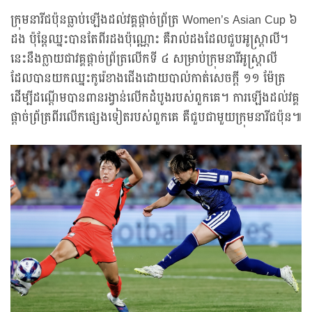
ក្រុមនារីជប៉ុនធ្លាប់ឡើងដល់វគ្គផ្តាច់ព្រ័ត្រ Women’s Asian Cup ៦
ដង ប៉ុន្តែឈ្នះបានតែពីរដងប៉ុណ្ណោះ គឺរាល់ដងដែលជួបអូស្ត្រាលី។
នេះនឹងក្លាយជាវគ្គផ្តាច់ព្រ័ត្រលើកទី ៤ សម្រាប់ក្រុមនារីអូស្ត្រាលី
ដែលបានយកឈ្នះកូរ៉េខាងជើងដោយបាល់កាត់សេចក្តី ១១ ម៉ែត្រ
ដើម្បីដណ្តើមបានពានរង្វាន់លើកដំបូងរបស់ពួកគេ។ ការឡើងដល់វគ្គ
ផ្តាច់ព្រ័ត្រពីរលើកផ្សេងទៀតរបស់ពួកគេ គឺជួបជាមួយក្រុមនារីជប៉ុន៕