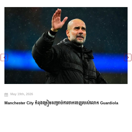
May 19th, 2026
Manchester City កំពុងត្រៀមសម្រាប់ការចាកចេញរបស់លោក Guardiola