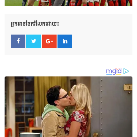
អ្នកអាចចែករំលែកដោយ៖