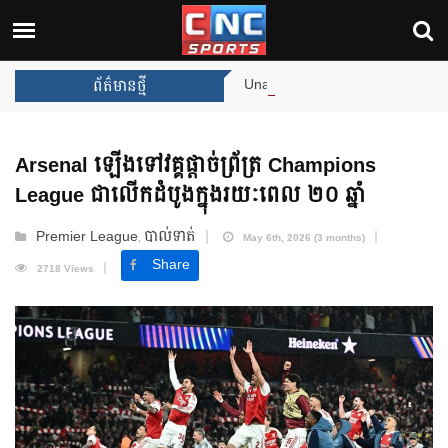
Unai Emery សន្យាថានឹងឈ្នះពានរង្វាន់
ព័ត៌មានថ្មី
Arsenal ឡើងទៅវគ្គផ្តាច់ព្រ័ត្រ Champions
League ជាលើកដំបូងក្នុងរយៈពេល ២០ ឆ្នាំ
Premier League
បាល់ទាត់
,
May 6th, 2026 (3 months)
Share
2718 Views