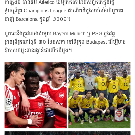
កាំភ្លើងធំ បានទប់ Atletico ដើម្បីកក់កៅអីរបស់ពួកគេក្នុងវគ្គ
ផ្តាច់ព្រ័ត្រ Champions League ជាលើកដំបូងចាប់តាំងពីពួកគេ
ចាញ់ Barcelona ក្នុងឆ្នាំ ២០០៦។
ពួកគេនឹងត្រូវលេងជាមួយ Bayern Munich ឬ PSG ក្នុងវគ្គ
ផ្តាច់ព្រ័ត្រនៅថ្ងៃទី ៣០ ខែឧសភា នៅទីក្រុង Budapest ដើម្បីមាន
ឱកាសឈ្នះពានរង្វាន់ជាលើកដំបូង៕