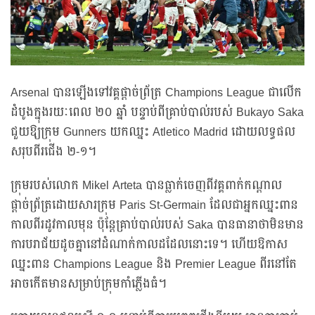
Arsenal បានឡើងទៅវគ្គផ្តាច់ព្រ័ត្រ Champions League ជាលើក
ដំបូងក្នុងរយៈពេល ២០ ឆ្នាំ បន្ទាប់ពីគ្រាប់បាល់របស់ Bukayo Saka
ជួយឱ្យក្រុម Gunners យកឈ្នះ Atletico Madrid ដោយលទ្ធផល
សរុបពីរជើង ២-១។
ក្រុមរបស់លោក Mikel Arteta បានធ្លាក់ចេញពីវគ្គពាក់កណ្តាល
ផ្តាច់ព្រ័ត្រដោយសារក្រុម Paris St-Germain ដែលជាអ្នកឈ្នះពាន
កាលពីរដូវកាលមុន ប៉ុន្តែគ្រាប់បាល់របស់ Saka បានធានាថាមិនមាន
ការបរាជ័យដូចគ្នានៅដំណាក់កាលដដែលនោះទេ។ ហើយឱកាស
ឈ្នះពាន Champions League និង Premier League ពីរនៅតែ
អាចកើតមានសម្រាប់ក្រុមកាំភ្លើងធំ។