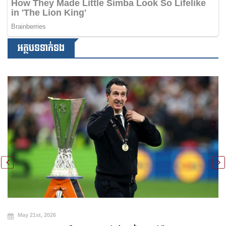
អត្ថបទទាក់ទង
May 20th, 2026