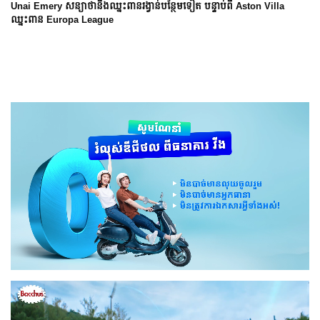
Arsenal បញ្ចប់ការរង់ចាំ ២២ ឆ្នាំ ដើម្បីឈ្នះពាន Premier League