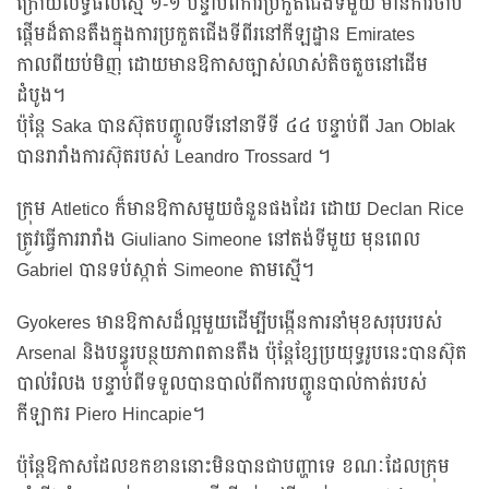
ក្រោយលទ្ធផលស្មើ ១-១ បន្ទាប់ពីការប្រកួតជើងទីមួយ មានការចាប់
ផ្តើមដ៏តានតឹងក្នុងការប្រកួតជើងទីពីរនៅកីឡដ្ឋាន Emirates
កាលពីយប់មិញ ដោយមានឱកាសច្បាស់លាស់តិចតួចនៅដើម
ដំបូង។
ប៉ុន្តែ Saka បានស៊ុតបញ្ចូលទីនៅនាទីទី ៤៤ បន្ទាប់ពី Jan Oblak
បានរារាំងការស៊ុតរបស់ Leandro Trossard ។
ក្រុម Atletico ក៏មានឱកាសមួយចំនួនផងដែរ ដោយ Declan Rice
ត្រូវធ្វើការរារាំង Giuliano Simeone នៅតង់ទីមួយ មុនពេល
Gabriel បានទប់ស្កាត់ Simeone តាមស្មើ។
Gyokeres មានឱកាសដ៏ល្អមួយដើម្បីបង្កើនការនាំមុខសរុបរបស់
Arsenal និងបន្ធូរបន្ថយភាពតានតឹង ប៉ុន្តែខ្សែប្រយុទ្ធរូបនេះបានស៊ុត
បាល់រំលង បន្ទាប់ពីទទួលបានបាល់ពីការបញ្ជូនបាល់កាត់របស់
កីឡាករ Piero Hincapie។
ប៉ុន្តែឱកាសដែលខកខាននោះមិនបានជាបញ្ហាទេ ខណៈដែលក្រុម