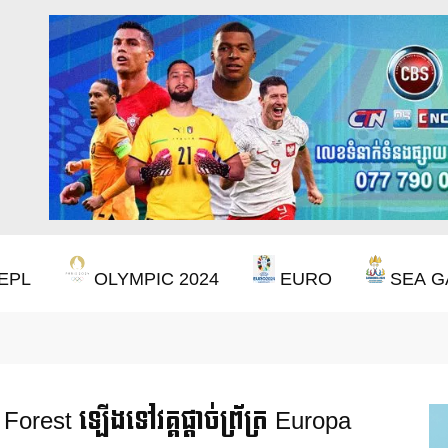
EPL
OLYMPIC 2024
EURO
SEA G
ឹងឈ្នះពានរង្វាន់បន្ថែមទៀត បន្ទាប់ពី Aston Villa ឈ្នះពាន Europa League
rest ឡើងទៅវគ្គផ្តាច់ព្រ័ត្រ Europa