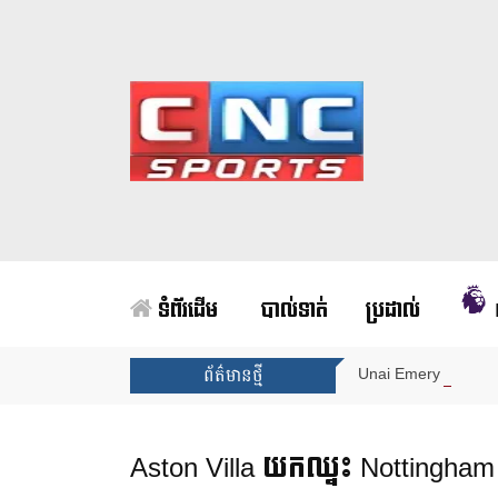
ទំព័រដើម
បាល់ទាត់
ប្រដាល់
Unai Emery សន្យាថាន
ព័ត៌មានថ្មី
Aston Villa យកឈ្នះ Nottingham Fo