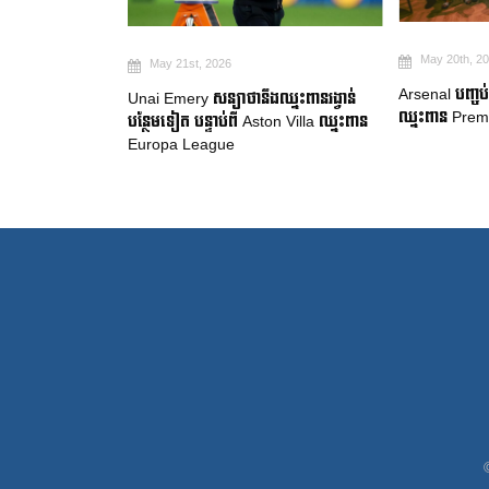
May 20th, 2026
May 19th, 2
Arsenal បញ្ចប់ការរង់ចាំ ២២ ឆ្នាំ ដើម្បី
ឈ្នះពានរង្វាន់
Manchester Ci
ឈ្នះពាន Premier League
on Villa ឈ្នះពាន
ចាកចេញរបស់