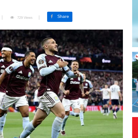
Share
729 Views