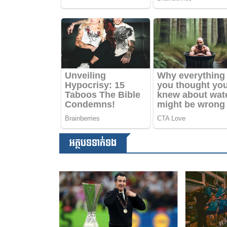
អត្ថបទទាក់ទង