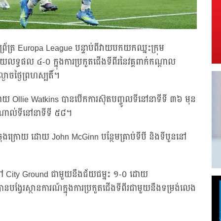
ច់ព្រ័ត្រ Europa League បន្ទាប់ពីវាយបកយកឈ្នះក្រុម
យលទ្ធផល ៤-០ ក្នុងការប្រកួតជើងទីពីរនៃវគ្គពាក់កណ្តាល
្ងាចថ្ងៃព្រហស្បតិ៍។
ដើម ដោយ Ollie Watkins បានបើកការស៊ុតបញ្ចូលទីនៅនាទីទី ៣៦ មុន
៉េណាល់ទីនៅនាទីទី ៥៨។
ុងក្រោយ ដោយ John McGinn បន្ថែមគ្រាប់ទីបី និងទីបួននៅ
នៅ City Ground ជាមួយនឹងជ័យជម្នះ ១-០ ដោយ
បានបង្វែរស្ថានការណ៍ក្នុងការប្រកួតជើងទីពីរជាមួយនឹងទម្រង់លេង