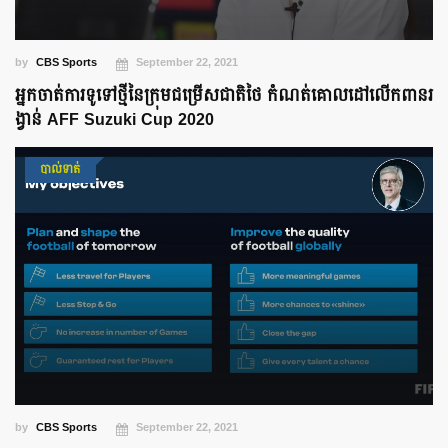
by
CBS Sports
September 22, 2021
អ្នកចាត់ការទូទៅថ្មីនៃក្រុមជម្រើសជាតិថៃ កំណត់គោលដៅលើកពានរ
ង្វាន់ AFF Suzuki Cup 2020
បាល់ទាត់
by
CBS Sports
September 22, 2021