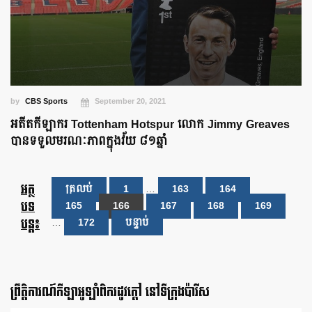
by
CBS Sports
September 20, 2021
អតីតកីឡាករ Tottenham Hotspur លោក Jimmy Greaves
បានទទួលមរណៈភាពក្នុងវ័យ ៨១ឆ្នាំ
អត្ថ
ត្រលប់
1
…
163
164
បទ
165
166
167
168
169
បន្ត៖
…
172
បន្ទាប់
ព្រឹត្តិការណ៍កីឡាអូឡាំពិករដូវក្ដៅ នៅទីក្រុងប៉ារីស