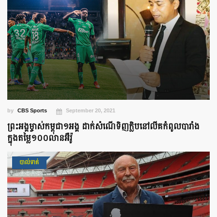
by
CBS Sports
September 20, 2021
ព្រះអង្គម្ចាស់កម្ពុជា១អង្គ ដាក់សំណើទិញក្លិបនៅលីគកំពូលបារាំង
ក្នុងតម្លៃ១០០លានអឺរ៉ូ
បាល់ទាត់