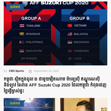
បាល់ទាត់
by
CBS Sports
September 21, 2021
កម្ពុជា ស្ថិតក្នុងពូល B ជាមួយវៀតណាម ម៉ាឡេស៊ី ឥណ្ឌូណេស៊ី
និងឡាវ នៃពាន AFF Suzuki Cup 2020 ដែលកម្ពុជា កំពុងដេញ
ថ្លៃធ្វើម្ចាស់ផ្ទះ
បាល់ទាត់