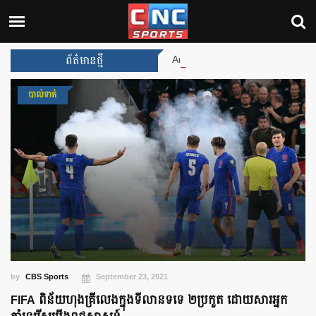
Arsenal បញ្ចប់ការរង់ចាំ ២២ ឆ្នាំ 
ព័ត៌មានថ្មី
បាល់ទាត់
by
CBS Sports
September 23, 2021
FIFA ពិន័យហុងគ្រីលេងក្នុងទីលានទទេ ២ប្រកួត ដោយសារអ្នក