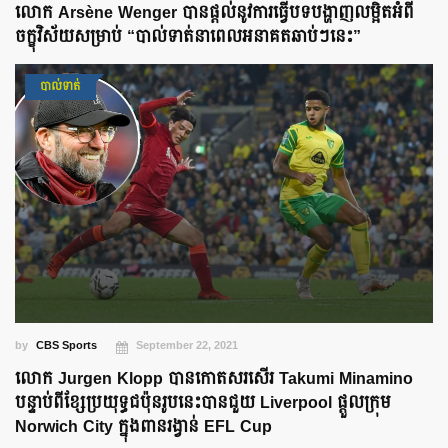
លោក Arsène Wenger បានផ្តល់នូវការធ្វើបទបង្ហាញលម្អិតអំពី
ចក្ខុវិស័យសម្រាប់ “បាល់ទាត់នាពេលអនាគតឆាប់ៗនេះ”
បាល់ទាត់
by
CBS Sports
September 22, 2021
លោក Jurgen Klopp បានកោតសរសើរ Takumi Minamino
បន្ទាប់ពីខ្សែប្រយុទ្ធជប៉ុនរូបនេះបានជួយ Liverpool ផ្តួលក្រុម
Norwich City ក្នុងពានរង្វាន់ EFL Cup