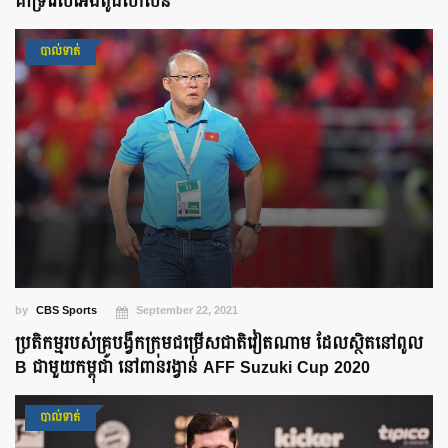
គាំទ្ររើសអើងពូជសាសន៍
បាល់ទាត់
by
CBS Sports
September 22, 2021
ប្រតិកម្មរបស់គ្រូបង្វឹកក្រុមជម្រើសជាតិវៀតណាម ដែលស្ថិតនៅពូល
B ជាមួយកម្ពុជា នៅពានរង្វាន់ AFF Suzuki Cup 2020
បាល់ទាត់