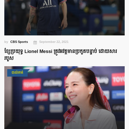
by
CBS Sports
September 22, 2021
ខ្សែប្រយុទ្ធ Lionel Messi ត្រូវអវត្តមានប្រកួតបន្ទាប់ ដោយសារ
របួស
បាល់ទាត់