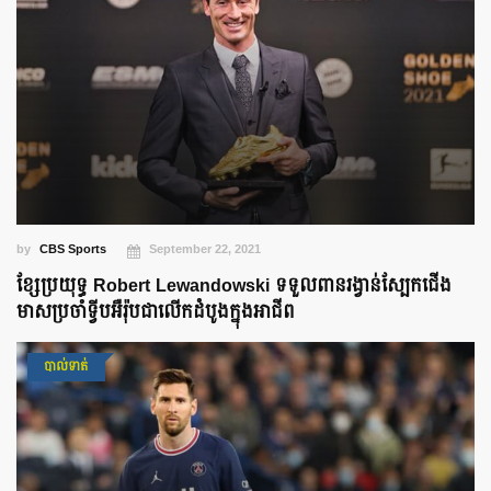
by
CBS Sports
September 22, 2021
ខ្សែប្រយុទ្ធ Robert Lewandowski ទទួលពានរង្វាន់ស្បែកជើង
មាសប្រចាំទ្វីបអឺរ៉ុបជាលើកដំបូងក្នុងអាជីព
បាល់ទាត់