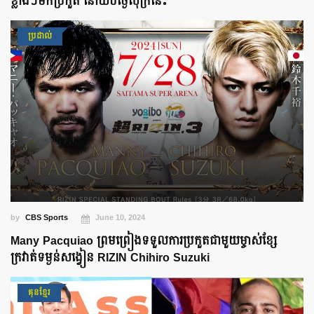
ខ្លាំងៗមកប្រកួត នៅយប់ថ្ងៃសុក្រនេះ
ប្រដាល់
by
CBS Sports
June 10, 2024
Many Pacquiao ព្រមព្រៀងទទួលការប្រកួតជាមួយម្ចាស់ខ្សែ
ក្រវាត់ទម្ងន់សង្វៀន RIZIN Chihiro Suzuki
គុនខ្មែរ