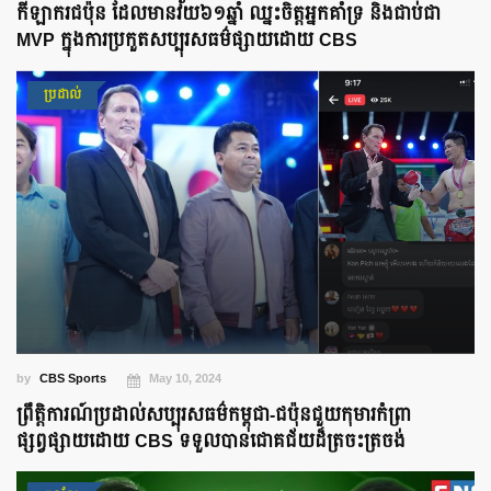
កីឡាករជប៉ុន ដែលមានវ័យ៦១ឆ្នាំ ឈ្នះចិត្តអ្នកគាំទ្រ និងជាប់ជា
MVP ក្នុងការប្រកួតសប្បុរសធម៌ផ្សាយដោយ CBS
ប្រដាល់
by
CBS Sports
May 10, 2024
ព្រឹត្តិការណ៍ប្រដាល់សប្បុរសធម៌កម្ពុជា-ជប៉ុនជួយកុមារកំព្រា
ផ្សព្វផ្សាយដោយ CBS ទទួលបានជោគជ័យដ៏ត្រចះត្រចង់