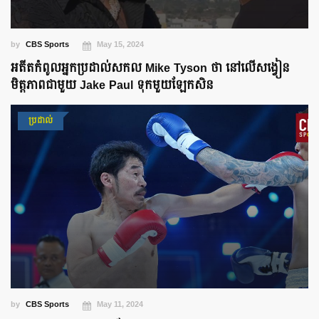
by
CBS Sports
May 15, 2024
អតីតកំពូលអ្នកប្រដាល់សកល Mike Tyson ថា នៅលើសង្វៀន
មិត្តភាពជាមួយ Jake Paul ទុកមួយឡែកសិន
ប្រដាល់
by
CBS Sports
May 11, 2024