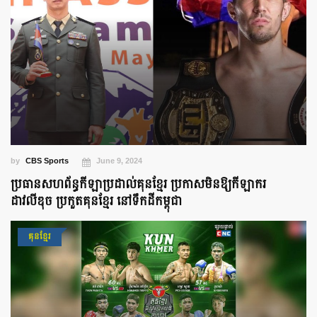
by
CBS Sports
June 9, 2024
ប្រធានសហព័ន្ធកីឡាប្រដាល់គុនខ្មែរ ប្រកាសមិនឱ្យកីឡាករ
ដាវលីឌុច ប្រកួតគុនខ្មែរ នៅទឹកដីកម្ពុជា
គុនខ្មែរ