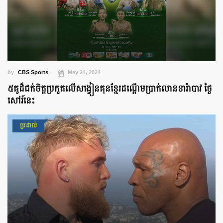
by
CBS Sports
May 24, 2024
៥គូដ៏ជក់ចិត្តប្រកួតលើសង្វៀនគុនខ្មែរដណ្ដើមប្រាក់លានខារ៉ាបាវ ថ្ងៃ
សៅរ៍នេះ
ប្រដាល់