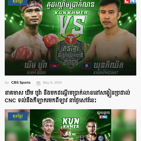
គុនខ្មែរ
by
CBS Sports
May 8, 2024
នាគមាស ឃីម បូរ៉ា នឹងមកដណ្ដើមប្រាក់លាននៅសង្វៀនប្រដាល់
CNC ទល់នឹងកីឡាករមកពីឡាវ នាថ្ងៃសៅរ៍នេះ
គុនខ្មែរ