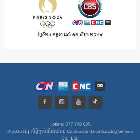
Hotline: 077 790 005
© 2026 រក្សាសិទ្ធិគ្រប់យ៉ាងដោយ Cambodian Broadcasting Service
Co., Ltd.