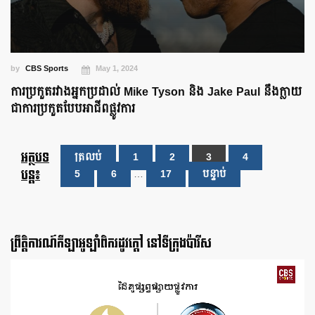
by
CBS Sports
May 1, 2024
ការប្រកួតរវាងអ្នកប្រដាល់ Mike Tyson និង Jake Paul នឹងក្លាយ
ជាការប្រកួតបែបអាជីពផ្លូវការ
អត្ថបទ
ត្រលប់
1
2
3
4
បន្ត៖
5
6
…
17
បន្ទាប់
ព្រឹត្តិការណ៍កីឡាអូឡាំពិករដូវក្ដៅ នៅទីក្រុងប៉ារីស