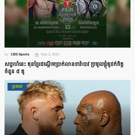
by
CBS Sports
May 3, 2024
សប្ដាហ៍នេះ គុនខ្មែរដណ្ដើមប្រាក់លានខារ៉ាបាវ ប្រមូលផ្ដុំគូជក់ចិត្ត
ចំនួន ៥ គូ
ប្រដាល់