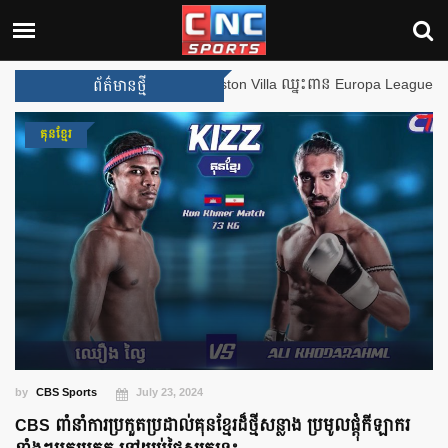
ងឈ្នះពានរង្វាន់បន្ថែមទៀត បន្ទាប់ពី Aston Villa ឈ្នះពាន Europa League
ព័ត៌មានថ្មី
គុនខ្មែរ
by
CBS Sports
July 23, 2024
CBS ពាំនាំការប្រកួតប្រដាល់គុនខ្មែរដ៏ថ្មីសន្លាង ប្រមូលផ្ដុំកីឡាករ