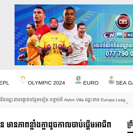
EPL
OLYMPIC 2024
EURO
SEA G
ឹងឈ្នះពានរង្វាន់បន្ថែមទៀត បន្ទាប់ពី Aston Villa ឈ្នះពាន Europa League
ន មានភាពខ្លាំងក្លាដូចកាលចាប់ផ្តើមអាជីព
ព្