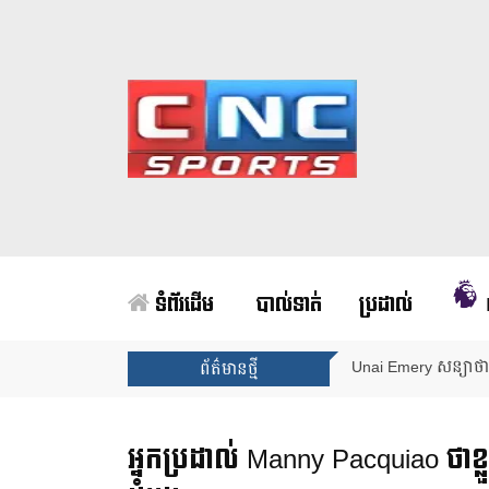
ទំព័រដើម
បាល់ទាត់
ប្រដាល់
Unai Emery សន្យាថាន
ព័ត៌មានថ្មី
អ្នកប្រដាល់ Manny Pacquiao ថាខ្លួ