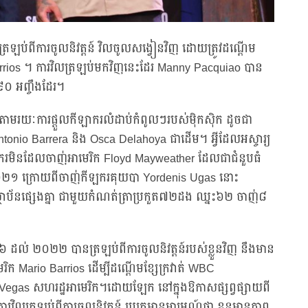
្រឡប់ពីការចូលនិវត្តន៍ វិលចូលសង្វៀនវិញ ដោយត្រូវដណ្តើម
arrios ។ ការវិលត្រឡប់មកវិញនេះដែរ Manny Pacquiao បាន
 ៩០ អញ្ចឹងដែរ។
ញ តាមរយៈការផ្តួលកីឡាករលំដាប់កំពូលៗរបស់ម៉ិកស៊ិក ដូចជា
onio Barrera និង Osca Delahoya ជាដើម។ អ្វីដែលអស្ចារ្យ
ីឡាករមិនដែលចាញ់អាមេរិក Floyd Mayweather ដែលជាជំនួបធំ
ាំ ២០២១ ក្រោយពីចាញ់កីឡករគុយបា Yordenis Ugas នោះ
្ថាប័នផ្សេងគ្នា ជាមួយកំណត់ត្រាប្រកួត៧២ដង ឈ្នះ៦២ ចាញ់៨
០១៦ ដល់ ២០២២ បានត្រឡប់ពីការចូលនិវត្តន៍របស់ខ្លួនវិញ នឹងមាន
រិក Mario Barrios ដើម្បីដណ្តើមខ្សែក្រវាត់ WBC
as Vegas សហរដ្ឋអាមេរិក។ដោយឡែក នៅក្នុងឱកាសផ្សព្វផ្សាយពី
វិលត្រឡប់ពីការចូលនិវត្តន៍ រូបគេមានអារម្មណ៍ថា ខ្លួនមានភាព