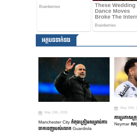
អត្ថបទទាក់ទង
May 19th, 2
May 19th, 2026
២ ឆ្នាំ ដើម្បី
ការប្រកាសក្រុ
Manchester City កំពុងត្រៀមសម្រាប់ការ
gue
Neymar សម្រេ
ចាកចេញរបស់លោក Guardiola