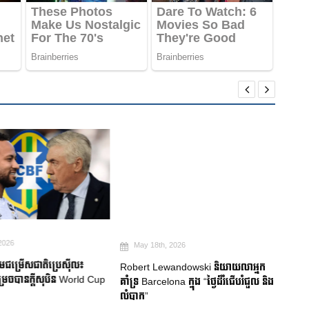
026
May 18th, 2026
Ma
មជម្រើសជាតិប្រេស៊ីល៖
Robert Lewandowski និយាយលាអ្នក
Mitom
ចបានក្តីសុបិន World Cup
គាំទ្រ Barcelona ក្នុង “ថ្ងៃដ៏រំជើបរំជួល និង
ជប៉ុន
លំបាក”
របួសស