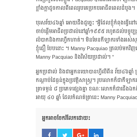
ខ្លាំងក្លាដូចកាលពីពេលរូបគេប្រកបអាជីពពេលដំបូង។
បុរសវ័យ៤៦ឆ្នាំ អោយដឹងដូច្នេះ “អ្វីដែលខ្ញុំកំពុងធ្វ
ចាប់ផ្ដើមអាជីពប្រដាល់នៅឆ្នាំ១៩៩៥ រហូតដល់បច្ចុប្បន
លំបាកនិងការហ្វឹកហាត់។ មិនមែនកីឡាករទាំងអស់សុទ្
ខ្ញុំជឿ បែបនោះ ។ Manny Pacquiao ត្រលប់មកវិញ
Manny Pacquiao និងវិស័យប្រដាល់។ “
អ្នកប្រដាល់ និងជាអ្នកនយោបានហ្វីលីពីន វ័យ៤៦ឆ្
កណ្តាប់ដៃធ្ងន់ក្នុងប្រវត្តិសាស្ត្រ។ រូបលោកក៏ជា
ត្រាទម្ងន់ ៨ ប្រភេទផ្សេងគ្នា ខណៈលោកក៏ជាជើងឯកពិ
អាយុ ៤០ ឆ្នាំ ដែលកំណត់ត្រានេះ Manny Pacqu
អ្នកអាចចែករំលែកដោយ៖