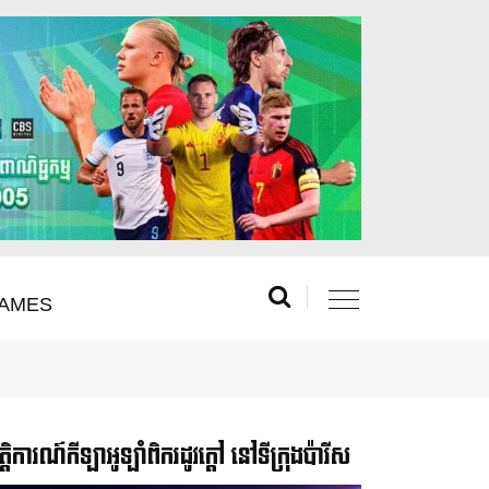
AMES
រឹត្តិការណ៍កីឡាអូឡាំពិករដូវក្ដៅ នៅទីក្រុងប៉ារីស