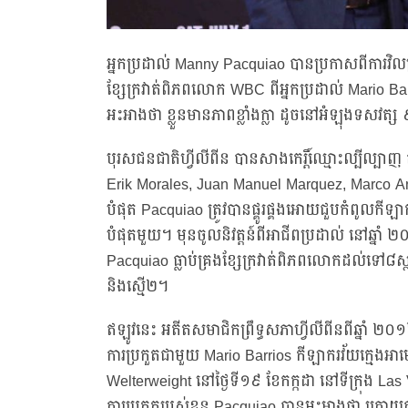
អ្នកប្រដាល់ Manny Pacquiao បានប្រកាសពីការវិលត
ខ្សែក្រវាត់ពិភពលោក WBC ពីអ្នកប្រដាល់ Mario B
អះអាងថា ខ្លួនមានភាពខ្លាំងក្លា ដូចនៅអំឡុងទសវត្ស
បុរសជនជាតិហ្វីលីពីន បានសាងកេរ្តិ៍ឈ្មោះល្បីល្បា
Erik Morales, Juan Manuel Marquez, Marco Ant
បំផុត Pacquiao ត្រូវបានផ្គូរផ្គងអោយជួបកំពូលក
បំផុតមួយ។ មុនចូលនិវត្តន៍ពីអាជីពប្រដាល់ នៅឆ្ន
Pacquiao ធ្លាប់គ្រងខ្សែក្រវាត់ពិភពលោកដល់ទៅ៨ស
និងស្មើ២។
ឥឡូវនេះ អតីតសមាជិកព្រឹទ្ធសភាហ្វីលីពីនពីឆ្នាំ ២
ការប្រកួតជាមួយ Mario Barrios កីឡាករវ័យក្មេងអាមេ
Welterweight នៅថ្ងៃទី១៩ ខែកក្កដា នៅទីក្រុង L
ការប្រកួតរបស់ខ្លួន Pacquiao បានអះអាងថា ក្រោយការ