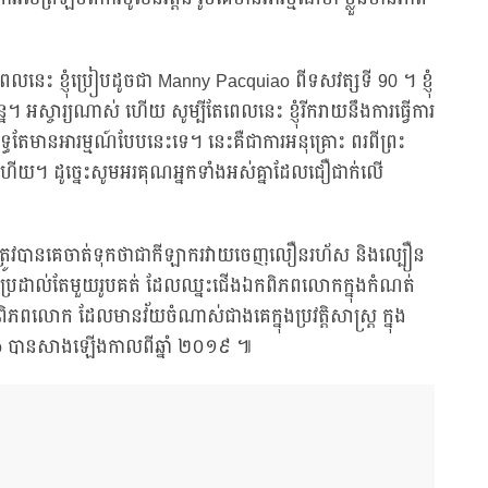
ើនៅពេលនេះ ខ្ញុំប្រៀបដូចជា Manny Pacquiao ពីទសវត្សទី 90 ។ ខ្ញុំ
្ន។ អស្ចារ្យណាស់ ហើយ សូម្បីតែពេលនេះ ខ្ញុំរីករាយនឹងការធ្វើការ
ធតែមានអារម្មណ៍បែបនេះទេ។ នេះគឺជាការអនុគ្រោះ ពរពីព្រះ
ហើយ។ ដូច្នេះសូមអរគុណអ្នកទាំងអស់គ្នាដែលជឿជាក់លើ
នាំ ត្រូវបានគេចាត់ទុកថាជាកីឡាករវាយចេញលឿនរហ័ស និងល្បឿន
កីឡាករប្រដាល់តែមួយរូបគត់ ដែលឈ្នះជើងឯកពិភពលោកក្នុងកំណត់
ភពលោក ដែលមានវ័យចំណាស់ជាងគេក្នុងប្រវត្តិសាស្ត្រ ក្នុង
iao បានសាងឡើងកាលពីឆ្នាំ ២០១៩ ៕