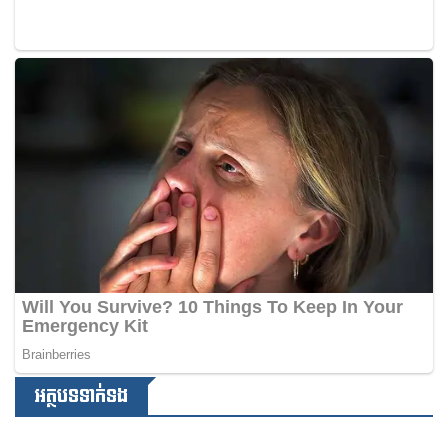
អត្ថបទទាក់ទង