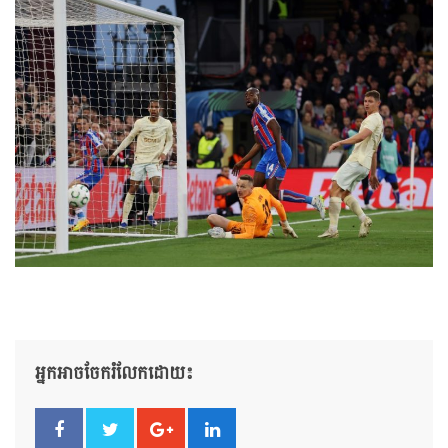
អ្នកអាចចែករំលែកដោយ៖