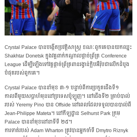
Crystal Palace បានបង្កើតប្រវត្តិសាស្ត្រ ខណៈពួកគេបានយកឈ្នះ
Shakhtar Donetsk ក្នុងវគ្គពាក់កណ្តាលផ្តាច់ព្រ័ត្រ Conference
League ដើម្បីឡើងទៅវគ្គផ្តាច់ព្រ័ត្រពានរង្វាន់ក្លិបអឺរ៉ុបជាលើកដំបូង
បំផុតរបស់ពួកគេ។
Crystal Palace បាននាំមុខ ៣-១ បន្ទាប់ពីការប្រកួតជើងទី១
កាលពីមួយសប្តាហ៍មុននៅប្រទេសប៉ូឡូញ។ នៅជើងទី២ គ្រាប់បាល់
របស់ Yeremy Pino បាន Offside នៅពេលដែលទទួលបានបាល់ពី
Jean-Philippe Mateta។ នៅកីឡដ្ឋាន Selhurst Park ក្រុម
Palace បាននាំមុខនៅនាទីទី ២៥។
ការទាត់របស់ Adam Wharton ត្រូវបានអ្នកចាំទី Dmytro Riznyk