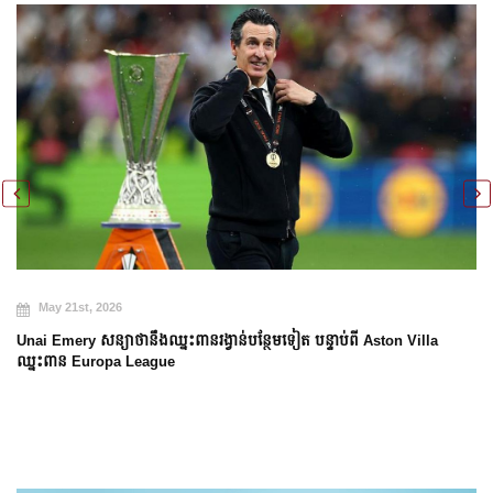
May 20th, 2026
Arsenal បញ្ចប់ការរង់ចាំ ២២ ឆ្នាំ ដើម្បីឈ្នះពាន Premier League