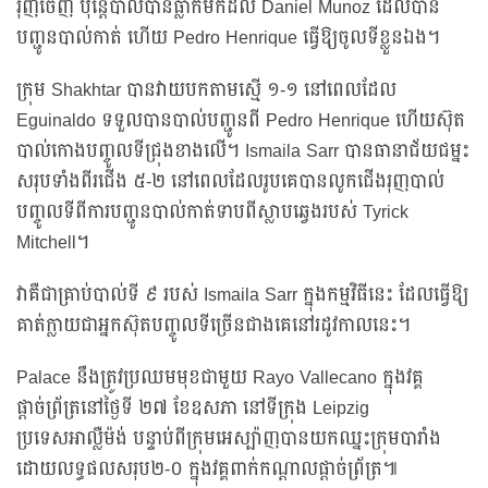
រុញចេញ ប៉ុន្តែបាល់បានធ្លាក់មកដល់ Daniel Munoz ដែលបាន
បញ្ជូនបាល់កាត់ ហើយ Pedro Henrique ធ្វើឱ្យចូលទីខ្លួនឯង។
ក្រុម Shakhtar បានវាយបកតាមស្មើ ១-១ នៅពេលដែល
Eguinaldo ទទួលបានបាល់បញ្ជូនពី Pedro Henrique ហើយស៊ុត
បាល់កោងបញ្ចូលទីជ្រុងខាងលើ។ Ismaila Sarr បានធានាជ័យជម្នះ
សរុបទាំងពីរជើង ៥-២ នៅពេលដែលរូបគេបានលូកជើងរុញបាល់
បញ្ចូលទីពីការបញ្ជូនបាល់កាត់ទាបពីស្លាបឆ្វេងរបស់ Tyrick
Mitchell។
វាគឺជាគ្រាប់បាល់ទី ៩ របស់ Ismaila Sarr ក្នុងកម្មវិធីនេះ ដែលធ្វើឱ្យ
គាត់ក្លាយជាអ្នកស៊ុតបញ្ចូលទីច្រើនជាងគេនៅរដូវកាលនេះ។
Palace នឹងត្រូវប្រឈមមុខជាមួយ Rayo Vallecano ក្នុងវគ្គ
ផ្តាច់ព្រ័ត្រនៅថ្ងៃទី ២៧ ខែឧសភា នៅទីក្រុង Leipzig
ប្រទេសអាល្លឺម៉ង់ បន្ទាប់ពីក្រុមអេស្ប៉ាញបានយកឈ្នះក្រុមបារាំង
ដោយលទ្ធផលសរុប២-០ ក្នុងវគ្គពាក់កណ្តាលផ្តាច់ព្រ័ត្រ៕