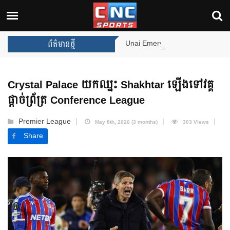
Unai Emery សន្យាថានឹងឈ្នះពានរង្វាន់បន្ថែមទៀត បន
ព័ត៌មានថ្មី
Crystal Palace យកឈ្នះ Shakhtar ឡើងទៅវគ្គ
ផ្តាច់ព្រ័ត្រ Conference League
Premier League
May 8th, 2026 (3 months)
303 Views
Share