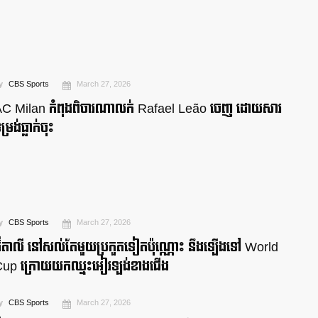
y
CBS Sports
March 27, 2026
C Milan កំពុងពិចារណាលក់ Rafael Leão ចេញ ដោយសារ
ម្រង់ធ្លាក់ចុះ
y
CBS Sports
March 27, 2026
៊ីតាលី នៅសល់តែមួយប្រកួតទៀតប៉ុណ្ណោះ នឹងឡើងទៅ World
Cup ក្រោយយកឈ្នះអៀរឡង់ខាងជើង
y
CBS Sports
March 27, 2026