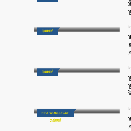
អ
ប
b
បាល់ទាត់
ស
ទ
A
b
បាល់ទាត់
ប
ប
ដ
b
FIFA WORLD CUP
ម
បាល់ទាត់
A