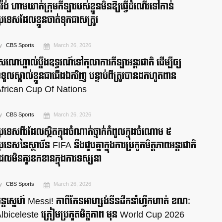
៊ីរ៉ង់ ហាមឃាត់ក្រុមកីឡារបស់ខ្លួនមិនឱ្យធ្វើដំណើរទៅកាន់
្រទេសដែលខ្លួនចាត់ទុកជាសត្រូវ
y
CBS Sports
March 26, 2026
េណេហ្គាល់ប្ដឹងឧទ្ធរណ៍ទៅតុលាការកីឡាអន្តរជាតិ ដើម្បីឲ្យ
ទួលស្គាល់ខ្លួនជាជើងឯកវិញ បន្ទាប់ពីត្រូវបានដកហូតពាន
frican Cup Of Nations
y
CBS Sports
March 26, 2026
្រទេសពីរដែលស្ថិតក្នុងចំណាត់ថ្នាក់កំពូលក្នុងចំណោម ៥
្រទេសនៃស្ថាប័ន FIFA នឹងជួបគ្នាក្នុងការប្រកួតមិត្តភាពអន្តរជាតិ
ែលមិនគួរខកខានក្នុងការទស្សនា
y
CBS Sports
March 26, 2026
ន្តស្នេហ៍ Messi! កាពីតែនអាហ្សង់ទីនដឹកនាំហ្វឹកហាត់ ខណៈ
lbiceleste ត្រៀមប្រកួតមិត្តភាព មុន World Cup 2026