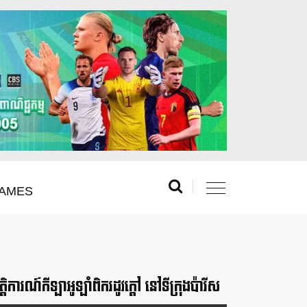
AMES
រឹត្តិការណ៍កីឡាអូឡាំពិករដូវក្ដៅ នៅទីក្រុងប៉ារីស