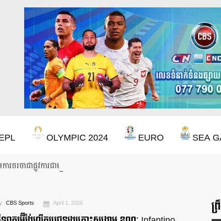
EPL
OLYMPIC 2024
EURO
SEA G
ើមការចរចាជាផ្លូវការជាមួយលោក Iraola
ព្
y
CBS Sports
April 1, 2026
ីឡាករអ៊ីរ៉ង់លើករូបជនរងគ្រោះសង្គ្រាម ខណៈ Infantino