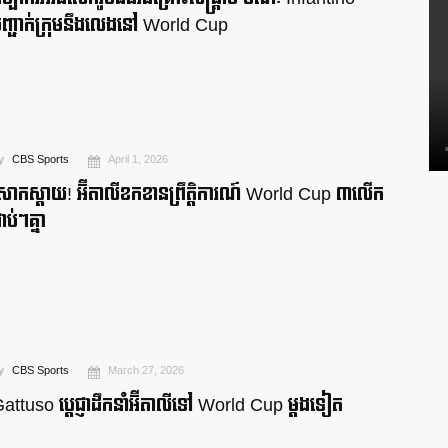
ញ្ជាក់ក្រុមនឹងលេងនៅ World Cup
y
CBS Sports
April 1, 2026
ោកស្ដាយ! អ៊ីតាលីខកខានព្រឹត្តិការណ៍ World Cup ៣លើក
ាប់ៗគ្នា
y
CBS Sports
March 27, 2026
attuso ប្តេជ្ញាដឹកនាំអ៊ីតាលីទៅ World Cup ម្តងទៀត