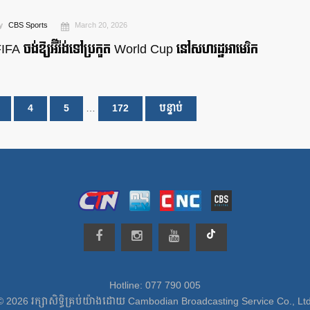
y
CBS Sports
March 20, 2026
IFA ចង់ឱ្យអ៊ីរ៉ង់ទៅប្រកួត World Cup នៅសហរដ្ឋអាមេរិក
4
5
…
172
បន្ទាប់
Hotline: 077 790 005
© 2026 រក្សាសិទ្ធិគ្រប់យ៉ាងដោយ Cambodian Broadcasting Service Co., Ltd