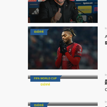
b
បាល់ទាត់
A
ទ
b
FIFA WORLD CUP
អ
បាល់ទាត់
b
បាល់ទាត់