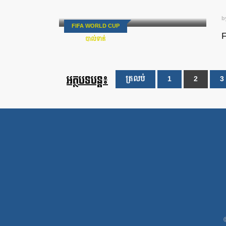
b
FIFA WORLD CUP
F
បាល់ទាត់
អត្ថបទបន្ត៖
ត្រលប់
1
2
3