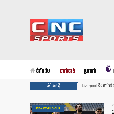
ទំព័រដើម
បាល់ទាត់
ប្រដាល់
Liverpool នឹងចាប់ផ្ត
ព័ត៌មានថ្មី
b
FIFA WORLD CUP
ក