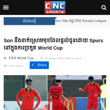
ងឈ្នះពានរង្វាន់បន្ថែមទៀត បន្ទាប់ពី Aston Villa ឈ្នះពាន Europa League
ព័ត៌មានថ្មី
Son នឹងពាក់ស្រោមមុខដែលផ្ដល់ជូនដោយ Spurs
នៅក្នុងការប្រកួត World Cup
FIFA World Cup
November 16th, 2022 (4 years)
Share
6219 Views