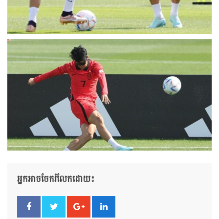
អ្នកអាចចែករំលែកដោយ៖