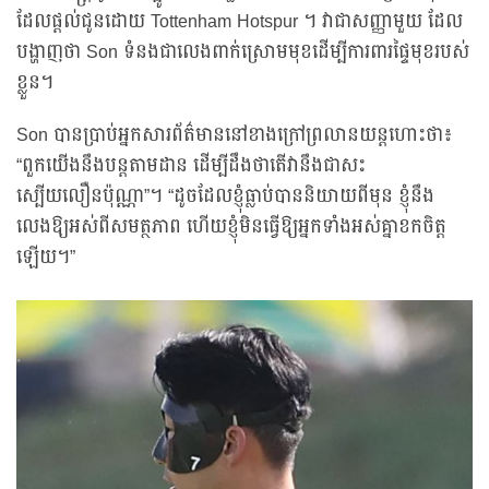
ដែលផ្តល់ជូនដោយ Tottenham Hotspur ។ វាជាសញ្ញាមួយ ដែល
បង្ហាញថា Son ទំនងជាលេងពាក់ស្រោមមុខដើម្បីការពារផ្ទៃមុខរបស់
ខ្លួន។
Son បានប្រាប់អ្នកសារព័ត៌មាននៅខាងក្រៅព្រលានយន្តហោះថា៖
“ពួកយើងនឹងបន្តតាមដាន ដើម្បីដឹងថាតើវានឹងជាសះ
ស្បើយលឿនប៉ុណ្ណា”។ “ដូចដែលខ្ញុំធ្លាប់បាននិយាយពីមុន ខ្ញុំនឹង
លេងឱ្យអស់ពីសមត្ថភាព ហើយខ្ញុំមិនធ្វើឱ្យអ្នកទាំងអស់គ្នាខកចិត្ត
ឡើយ។”