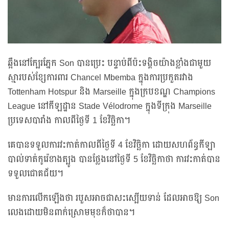
ឆ្អឹងនៅក្បែរភ្នែក Son បានប្រេះ បន្ទាប់ពីប៉ះទង្គិចយ៉ាងខ្លាំងជាមួយ
ស្មារបស់ខ្សែការពារ Chancel Mbemba ក្នុងការប្រកួតរវាង
Tottenham Hotspur និង Marseille ក្នុងក្របខណ្ឌ Champions
League នៅកីឡដ្ឋាន Stade Vélodrome ក្នុងទីក្រុង Marseille
ប្រទេសបារាំង កាលពីថ្ងៃទី 1 ខែវិច្ឆិកា។
គេបានទទួលការវះកាត់កាលពីថ្ងៃទី 4 ខែវិច្ឆិកា ដោយសហព័ន្ធកីឡា
បាល់ទាត់កូរ៉េខាងត្បូង បានថ្លែងនៅថ្ងៃទី 5 ខែវិច្ឆិកាថា ការវះកាត់បាន
ទទួលជោគជ័យ។
មានការលើកឡើងថា របួសអាចជាសះស្បើយទាន់ ដែលអាចឱ្យ Son
លេងដោយមិនពាក់ស្រោមមុខក៏ថាបាន។