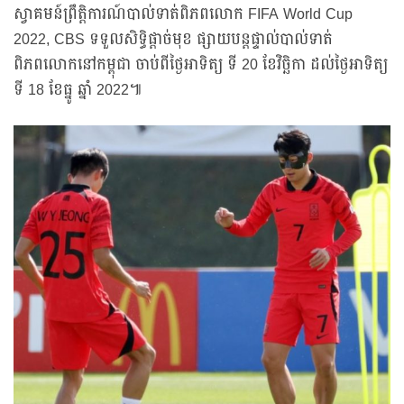
ស្វាគមន៍ព្រឹត្តិការណ៍បាល់ទាត់ពិភពលោក FIFA World Cup
2022, CBS ទទួលសិទ្ធិផ្ដាច់មុខ ផ្សាយបន្ដផ្ទាល់បាល់ទាត់
ពិភពលោកនៅកម្ពុជា ចាប់ពីថ្ងៃអាទិត្យ ទី 20 ខែវិច្ឆិកា ដល់ថ្ងៃអាទិត្យ
ទី 18 ខែធ្នូ ឆ្នាំ 2022៕