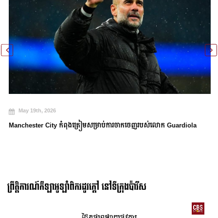
May 19th, 2026
Manchester City កំពុងត្រៀមសម្រាប់ការចាកចេញរបស់លោក Guardiola
ព្រឹត្តិការណ៍កីឡាអូឡាំពិករដូវក្ដៅ នៅទីក្រុងប៉ារីស