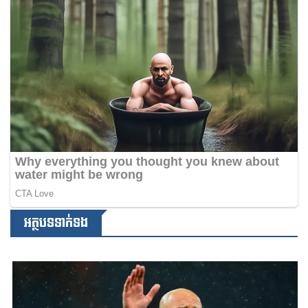
អត្ថបទទាក់ទង