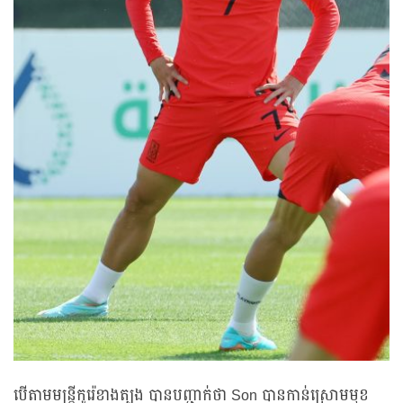
បើតាមមន្ត្រីកូរ៉េខាងត្បូង បានបញ្ជាក់ថា Son បានកាន់ស្រោមមុខ