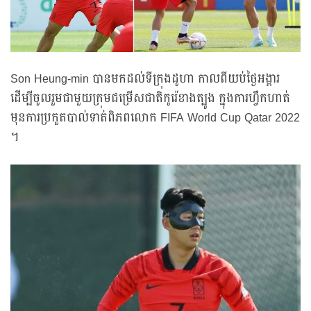
Son Heung-min បានមកដល់ទីក្រុងដូហា កាលពីយប់ថ្ងៃអង្គារ
ដើម្បីចូលរួមជាមួយក្រុមជម្រើសជាតិកូរ៉េខាងត្បូង ក្នុងការហ្វឹកហាត់
មុនការប្រកួតបាល់ទាត់ពិភពលោក FIFA World Cup Qatar 2022
។