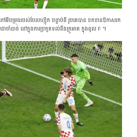
ីបម្រុងរបស់បែលហ្ស៊ិក បន្ទាប់ពី រូបគេបាន ខកខានឱកាសរក
ាចាំបាច់ នៅក្នុងការប្រកួតទល់នឹងក្រូអាត ក្នុងពូល F ។