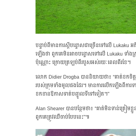
បន្ទាប់ពីមានការស្ដីបន្ទោសជាច្រើនទៅលើ Lukaku អ
ឡើងថា ពួកគេមិនអាចបន្ទោសទៅលើ Lukaku ទាំងស្រ
ប៉ុណ្ណោះ ក្រោយត្រឡប់ពីរបួសអស់រយៈពេលពីរខែ។
លោក Didier Drogba បាននិយាយថា៖ “គាត់ខកចិត្តដោ
របស់ក្រុមទាំងមូលផងដែរ។ មានការលើកឡើងពីការទាស់ទែ
ខកខានឱកាសទាត់បញ្ចូលទីទៅទៀត។”
Alan Shearer បានបន្ថែមថា៖ “គាត់មិនទាន់ត្រៀមខ្
ពួកគេត្រូវឈឺចាប់បែបនេះ”៕