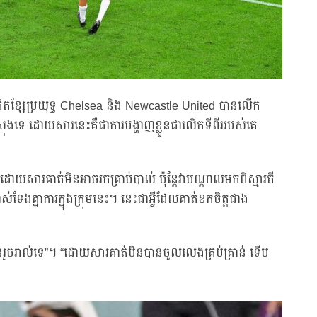
តីតខ្សែប្រយុទ្ធ Chelsea និង Newcastle United បានលើក
ុងទេ ដោយសារនេះគឺជាការបង្ហាញខ្លួនជាលើកទីពីររបស់គេ
យសារគាត់មិនអាចរកគ្រាប់បាល់ ប៉ុន្តែវាបណ្ដាលមកពីស្មារតី
ងគ្នាការក្នុងក្រុមនេះ។ នេះជាអ្វីដែលគាត់ខកចិត្តជាង
លួនរួចរាល់ទេ”។ “ដោយសារគាត់មិនបានចូលលេងគ្រប់គ្រាន់ ទើប