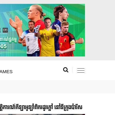
AMES
រឹត្តិការណ៍កីឡាអូឡាំពិករដូវក្ដៅ នៅទីក្រុងប៉ារីស