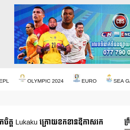
EPL
OLYMPIC 2024
EURO
SEA G
ចាំ ២២ ឆ្នាំ ដើម្បីឈ្នះពាន Premier League
ឹកចិត្ត Lukaku ក្រោយខកខានឱកាសរក
ព្