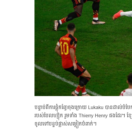
បន្ទាប់ពីការផ្លុំកញ្ចែចុងក្រោយ Lukaku បានដាល់បំប
របស់បែលហ្ស៊ិក រួមទាំង Thierry Henry ផងដែរ។ ខ្ស
ចូលទៅបន្ទប់ផ្លាស់សម្លៀកបំពាក់។