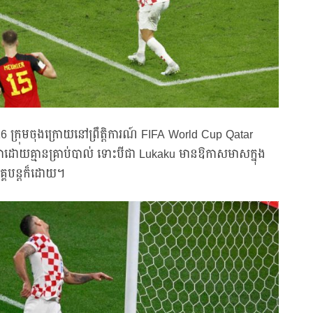
16 ក្រុមចុងក្រោយនៅព្រឹត្តិការណ៍ FIFA World Cup Qatar
្មើគ្នាដោយគ្មានគ្រាប់បាល់ ទោះបីជា Lukaku មានឱកាសមាសក្នុង
គ្គបន្តក៏ដោយ។