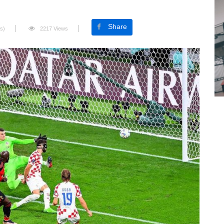
Share
s)
2217 Views