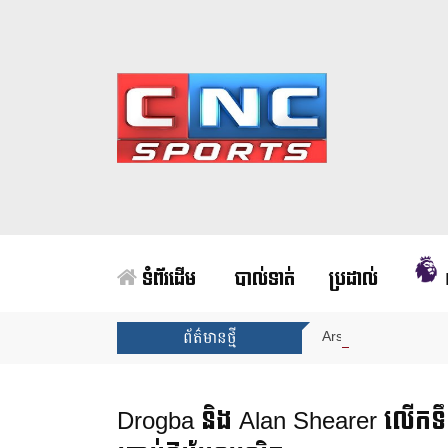
ទំព័រដើម
បាល់ទាត់
ប្រដាល់
Arsenal បញ្ចប់ការរង់
ព័ត៌មានថ្មី
Drogba និង Alan Shearer លើកទ