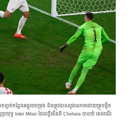
ែកកញ្ចក់កន្លែងអង្គុយបម្រុង និងត្រូវបានលួងលោមដោយគ្រូបង្វឹក
ែប្រយុទ្ធ Inter Milan ដែលខ្ចីជើងពី Chelsea បានយំ ពេលដើរ