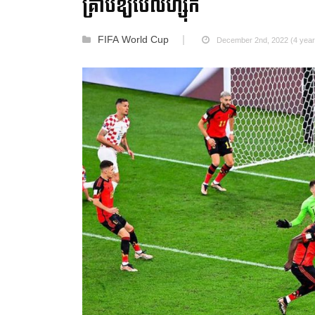
គ្រាប់ឱ្យបែលហ្ស៊ិក
FIFA World Cup
December 2nd, 2022 (4 year