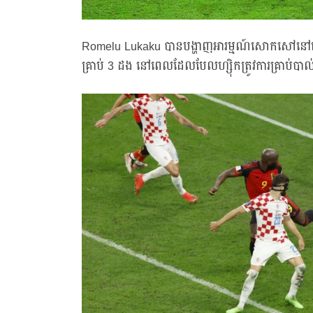
Romelu Lukaku បានបង្ហាញអារម្មណ៍សោកសៅនៅកៅអ
គ្រាប់ 3 ដង នៅពេលដែលបែលហ្ស៊ិកត្រូវការគ្រាប់បាល់ជ