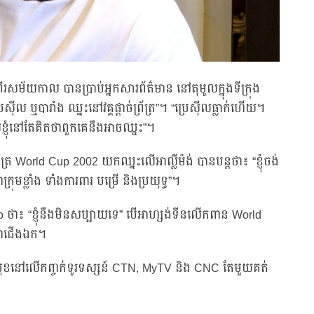
ីរសម័យកាល បានប្រាប់អ្នកសារព័ត៌មាន នៅតុមូលក្នុងទីក្រុង
ស៊ីល ឬបារាំង ឈ្នះនៅវគ្គផ្តាច់ព្រ័ត្រ”។ “ប្រេស៊ីលធ្លាក់ហើយ។
ើយខ្ញុំនៅតែគិតថាពួកគេនឹងអាចឈ្នះ”។
្រ័ត្រ World Cup 2002 យកឈ្នះលើអាល្លឺម៉ង់ បានបន្តថា៖ “ខ្ញុំចង់
្រុមខ្លាំង ទាំងការពារ បម្រើ និងប្រយុទ្ធ”។
o ថា៖ “ខ្ញុំនឹងមិនសប្បាយទេ” បើអាហ្សង់ទីនលើកពាន World
យជាជើងឯក។
ផ្ដាច់មុខនៅលើកញ្ចក់ទូរទស្សន៍ CTN, MyTV និង CNC តែមួយគត់