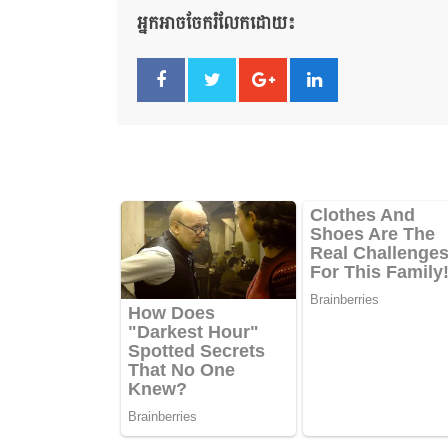
អ្នកអាចចែករំលែកដោយ៖