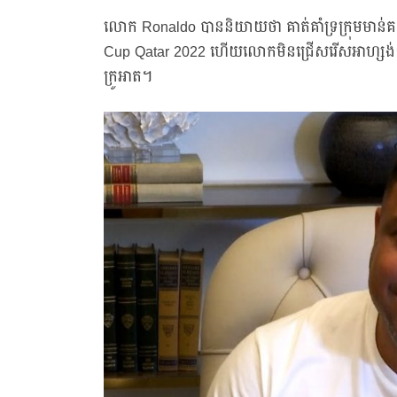
លោក Ronaldo បាននិយាយថា គាត់គាំទ្រក្រុមមាន់គកបា
Cup Qatar 2022 ហើយលោកមិនជ្រើសរើសអាហ្សង់ទីនឡើយ
ក្រូអាត។