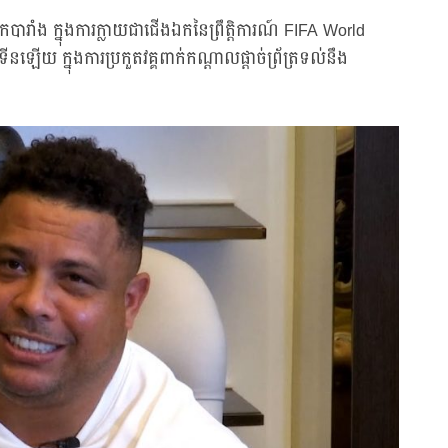
រាំង ក្នុងការក្លាយជាជើងឯកនៃព្រឹត្តិការណ៍ FIFA World
 ក្នុងការប្រកួតវគ្គពាក់កណ្ដាលផ្ដាច់ព្រ័ត្រទល់នឹង