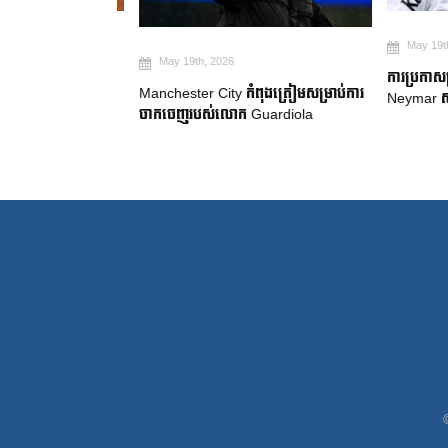
May 19th, 2
May 19th, 2026
២ ឆ្នាំ ដើម្បី
ការប្រកាសក្រុ
Manchester City កំពុងត្រៀមសម្រាប់ការ
gue
Neymar សម្រេ
ចាកចេញរបស់លោក Guardiola