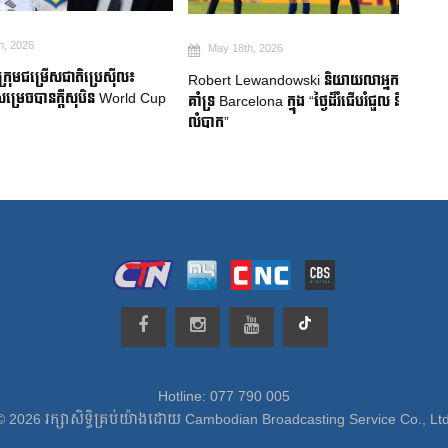
026
May 18th, 2026
Ma
មជម្រើសជាតិប្រេស៊ីល៖
Robert Lewandowski និយាយលាអ្នក
Mitom
ចបានក្តីសុបិន World Cup
គាំទ្រ Barcelona ក្នុង “ថ្ងៃដ៏រំជើបរំជួល និង
ជប៉ុន
លំបាក”
របួសស
Hotline: 077 790 005
© 2026 រក្សាសិទ្ធិគ្រប់យ៉ាងដោយ Cambodian Broadcasting Service Co., Ltd