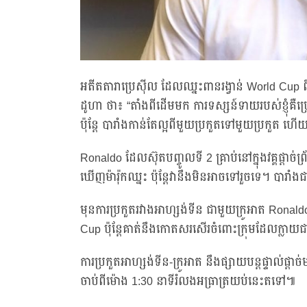
អតីតតារាប្រេស៊ីល ដែលឈ្នះពានរង្វាន់ World Cup ព
ដូហា ថា៖ “តាំងពីដើមមក ការទស្សន៍ទាយរបស់ខ្ញុំគឺប្រេ
ប៉ុន្តែ បារាំងកាន់តែល្អពីមួយប្រកួតទៅមួយប្រកួត ហ
Ronaldo ដែលស៊ុតបញ្ចូលទី 2 គ្រាប់នៅក្នុងវគ្គផ្ដាច់ព
ឃើញម៉ារ៉ុកឈ្នះ ប៉ុន្តែវានឹងមិនអាចទៅរួចទេ។ បារាំងជាក
មុនការប្រកួតរវាងអាហ្សង់ទីន ជាមួយក្រូអាត Ronald
Cup ប៉ុន្តែគាត់នឹងកោតសរសើរចំពោះក្រុមដែលក្លា
ការប្រកួតអាហ្សង់ទីន-ក្រូអាត នឹងផ្សាយបន្តផ្ទាល់
ចាប់ពីម៉ោង 1:30 នាទីរំលងអធ្រាត្រយប់នេះតទៅ៕