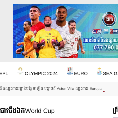
EPL
OLYMPIC 2024
EURO
SEA G
ឹងឈ្នះពានរង្វាន់បន្ថែមទៀត បន្ទាប់ពី Aston Villa ឈ្នះពាន Europa League
លាយជាជើងឯកWorld Cup
ព្