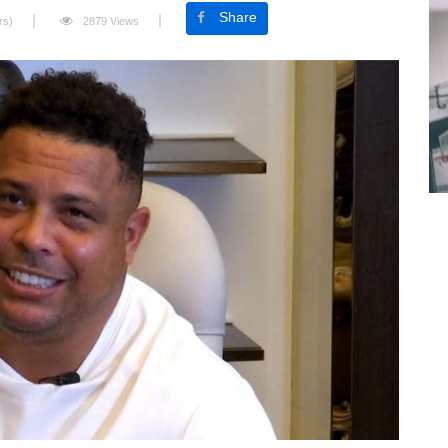
Share
rs)
2879 Views