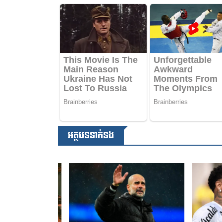
អត្ថបទទាក់ទង