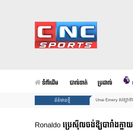
ទំព័រដើម
បាល់ទាត់
ប្រដាល់
Unai Emery សន្យាថាន
ព័ត៌មានថ្មី
Ronaldo ប្រេស៊ីលចង់ឱ្យបារាំងក្