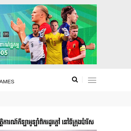
AMES
រឹត្តិការណ៍កីឡាអូឡាំពិករដូវក្ដៅ នៅទីក្រុងប៉ារីស