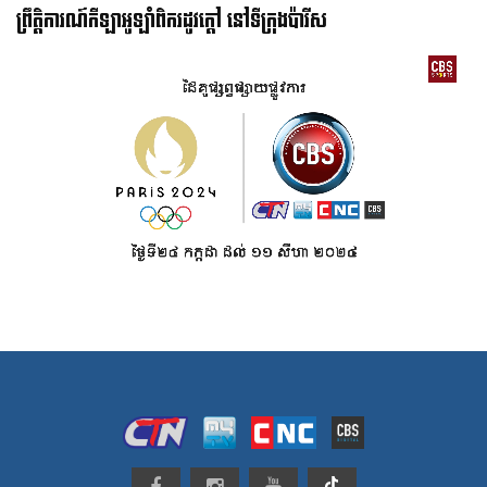
ព្រឹត្តិការណ៍កីឡាអូឡាំពិករដូវក្ដៅ នៅទីក្រុងប៉ារីស