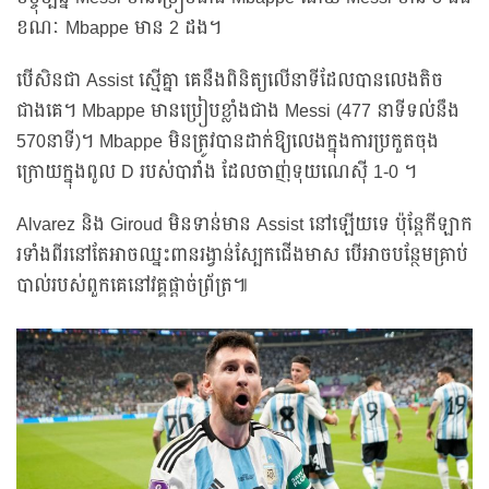
ខណៈ Mbappe មាន 2 ដង។
បើសិនជា Assist ស្មើគ្នា គេនឹងពិនិត្យលើនាទីដែលបានលេងតិច
ជាងគេ។ Mbappe មានប្រៀបខ្លាំងជាង Messi (477 នាទីទល់នឹង
570នាទី)។ Mbappe មិនត្រូវបានដាក់ឱ្យលេងក្នុងការប្រកួតចុង
ក្រោយក្នុងពូល D របស់បារាំង ដែលចាញ់ទុយណេស៊ី 1-0 ។
Alvarez និង Giroud មិនទាន់មាន Assist នៅឡើយទេ ប៉ុន្តែកីឡាក
រទាំងពីរនៅតែអាចឈ្នះពានរង្វាន់ស្បែកជើងមាស បើអាចបន្ថែមគ្រាប់
បាល់របស់ពួកគេនៅវគ្គផ្ដាច់ព្រ័ត្រ៕