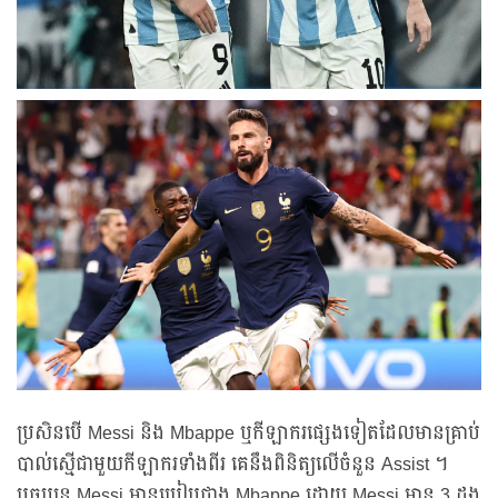
ប្រសិនបើ Messi និង Mbappe ឬកីឡាករផ្សេងទៀតដែលមានគ្រាប់
បាល់ស្មើជាមួយកីឡាករទាំងពីរ គេនឹងពិនិត្យលើចំនួន Assist ។
បច្ចុប្បន្ន Messi មានប្រៀបជាង Mbappe ដោយ Messi មាន 3 ដង