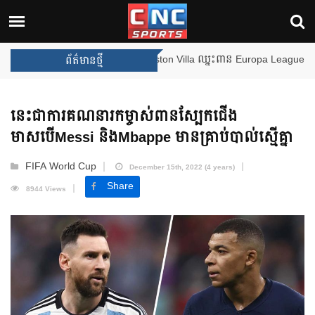
Arsenal បញ្ចប់ការរង់ចាំ ២២ ឆ្នាំ 
ព័ត៌មានថ្មី
នេះជាការគណនារកម្ចាស់ពានស្បែកជើង
មាសបើMessi និងMbappe មានគ្រាប់បាល់ស្មើគ្នា
FIFA World Cup
December 15th, 2022 (4 years)
Share
8944 Views