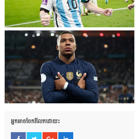
អ្នកអាចចែករំលែកដោយ៖