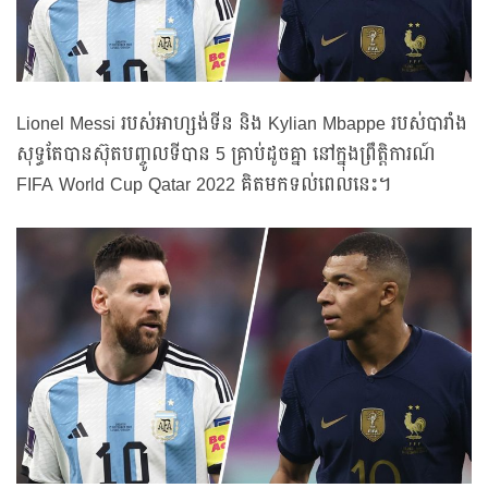
Lionel Messi របស់អាហ្សង់ទីន និង Kylian Mbappe របស់បារាំង
សុទ្ធតែបានស៊ុតបញ្ចូលទីបាន 5 គ្រាប់ដូចគ្នា នៅក្នុងព្រឹត្តិការណ៍
FIFA World Cup Qatar 2022 គិតមកទល់ពេលនេះ។