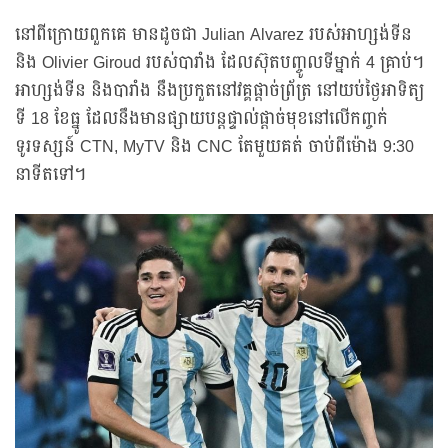
នៅពីក្រោយពួកគេ មានដូចជា Julian Alvarez របស់អាហ្សង់ទីន
និង Olivier Giroud របស់បារាំង ដែលស៊ុតបញ្ចូលទីម្នាក់ 4 គ្រាប់។
អាហ្សង់ទីន និងបារាំង នឹងប្រកួតនៅវគ្គផ្ដាច់ព្រ័ត្រ នៅយប់ថ្ងៃអាទិត្យ
ទី 18 ខែធ្នូ ដែលនឹងមានផ្សាយបន្តផ្ទាល់ផ្ដាច់មុខនៅលើកញ្ចក់
ទូរទស្សន៍ CTN, MyTV និង CNC តែមួយគត់ ចាប់ពីម៉ោង 9:30
នាទីតទៅ។