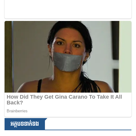
អត្ថបទទាក់ទង