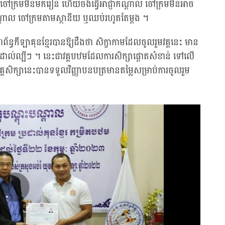
ល ចៅក្រមមិនមករៀន ហើយចង់ធ្វើអាជ្ញាកណ្ដាល ចៅក្រមមិនអាច
ញាកណ្ដាល ចៅក្រមតាមស្ថានីយ ឬឈប់រហូតតែម្តង ។
ីឡាគុនខ្មែរបានឱ្យដឹងថា សិក្ខាកាមដែលចូលរួមវគ្គនេះ មាន
រដាល់ល្បីៗ ។ នេះជាវគ្គបឋមដែលការសិក្សាផ្ដោតសំខាន់ ទៅលើ
គសិក្សានេះបានទទួលវិញ្ញាបនបត្រមានតម្លៃសម្រាប់ការចូលរួម