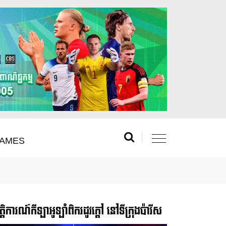
AMES
រឹត្តិការណ៍កីឡាអូឡាំពិករដូវក្ដៅ នៅទីក្រុងប៉ារីស