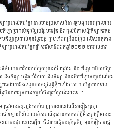
ឡាប្រដាល់គុនខ្មែរ បានមានប្រសាសន៍ថា វគ្គបណ្តុះបណ្តាលនេះ
ឡាប្រដាល់គុនខ្មែរបន្ថែមទៀត និងផ្តល់ឱកាសឱ្យកីឡាករគុន
រមកីឡាប្រដាល់គុនខ្មែរបន្ត ព្រមទាំងពង្រឹងបន្ថែម លើសមត្ថភាព
ួតកីឡាប្រដាល់គុនខ្មែរជ្រើសរើសជើងឯកឆ្នាំ២០២២ នាពេលខាង
នេះគឺចំណាយថវិការបស់ក្រសួងអប់រំ យុវជន និង កីឡា ហើយសិក្ខា
ាយ និងកីឡា មន្ទីរអប់រំកាយ និងកីឡា និងអតីតកីឡាករប្រដាល់គុន
ះពួកគេងាយនឹងទទួលយកនូវពុទ្ធិថ្មីៗទាំងអស់ ។ សិក្ខាកាមទាំង
មិនយកអ្នកមានកម្ពស់មិនគ្រប់គ្រាន់នោះទេ ។
ម ត្រូវមានឆន្ទៈក្នុងការបំពេញការងារនៅលើសង្វៀនប្រកួត
ជាទទួលពិន័យ របស់សហព័ន្ធដោយការកាត់ក្តីមិនត្រូវត្រឹមនោះ
ជាការជួលនោះឡើយ គឺជាការធ្វើការស្ម័គ្រចិត្ត មួយទៀត អាជ្ញា