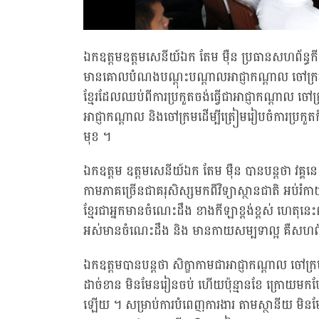
ឯកឧត្តមឧត្ដមសេនីយ៍ឯក តែម ម៉ឺន ប្រធានសហព័ន្ធកី
មានគោលបំណងបណ្តុះបណ្តាលអាជ្ញាកណ្តាល ចៅក្រមកី
ខ្មែរដែលឈប់ពីការប្រកួតចង់ធ្វើជាអាជ្ញាកណ្តាល ចៅក្
អាជ្ញាកណ្តាល និងចៅក្រមដើម្បីត្រៀមរៀបចំការប្រក
មុខ ។
ឯកឧត្តម ឧត្ដមសេនីយ៍ឯក តែម ម៉ឺន បានបន្តថា វគ្គ
កាមភាគច្រើនជាគរុសិស្សមកពីវិទ្យាស្ថានជាតិ អប់រំក
ខ្មែរជាអ្នកមានចំណេះដឹង ខាងកីឡាខ្ពង់ខ្ពស់ ហេតុនេ
អស់មានចំណេះដឹង និង មានកាយសម្បទាល្អ គឺសហព័ន្ធ
ឯកឧត្តមបានបន្តថា សិក្ខាកាមជាអាជ្ញាកណ្ដាល ចៅក្រ
ដាច់ខាន មិនមែនរៀនចប់ ហើយប៉ុន្មានខែ ក្រោយមកបែរ
ឡើយ ។ សម្រាប់ការបំពេញការងារ តាមស្ថានីយ មិនមែន