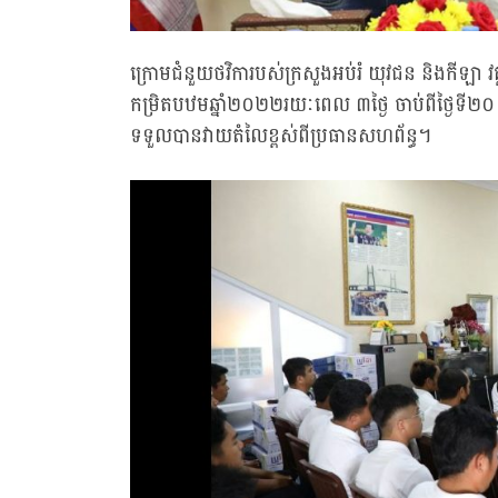
ក្រោមជំនួយថវិការបស់ក្រសួងអប់រំ យុវជន និងកីឡា វគ
កម្រិតបឋមឆ្នាំ២០២២រយៈពេល ៣ថ្ងៃ ចាប់ពីថ្ងៃទី២
ទទួលបានវាយតំលៃខ្ពស់ពីប្រធានសហព័ន្ធ។