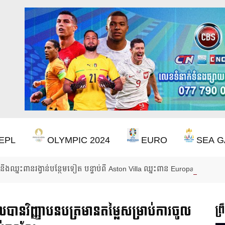
EPL
OLYMPIC 2024
EURO
SEA G
ឹងឈ្នះពានរង្វាន់បន្ថែមទៀត បន្ទាប់ពី Aston Villa ឈ្នះពាន Europa League
បានវិញ្ញាបនបត្រមានតម្លៃសម្រាប់ការចូល
ព្