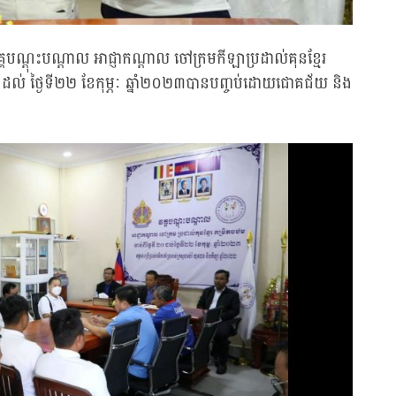
្គបណ្តុះបណ្តាល អាជ្ញាកណ្តាល ចៅក្រមកីឡាប្រដាល់គុនខ្មែរ
០ ដល់ ថ្ងៃទី២២ ខែកុម្ភៈ ឆ្នាំ២០២៣បានបញ្ចប់ដោយជោគជ័យ និង