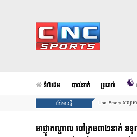
ទំព័រដើម
បាល់ទាត់
ប្រដាល់
Unai Emery សន្យាថាន
ព័ត៌មានថ្មី
អាជ្ញាកណ្ដាល ចៅក្រម៣២នាក់ ទទួល