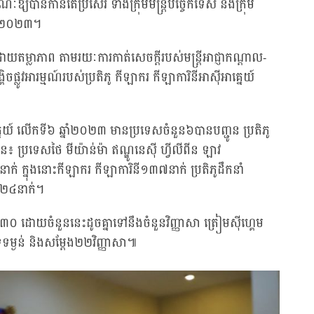
ឱ្យបានកាន់តែប្រសើរ ទាំងក្រុមមន្រ្តីបច្ចេកទេស និងក្រុម
នាំ២០២៣។
តម្លាភាព តាមរយៈការកាត់សេចក្តីរបស់មន្ត្រីអាជ្ញាកណ្តាល-
្គិចផ្លូវអារម្មណ៍របស់ប្រតិភូ កីឡាករ កីឡាការិនីអាស៊ីអាគ្នេយ៍
្នេយ៍ លើកទី៦ ឆ្នាំ២០២៣ មានប្រទេសចំនួន៦បានបញ្ជូន ប្រតិភូ
ាន៖ ប្រទេសថៃ មីយ៉ាន់ម៉ា ឥណ្ឌូនេស៊ី ហ្វីលីពីន ឡាវ
ក់ ក្នុងនោះកីឡាករ កីឡាការិនី១៣៧នាក់ ប្រតិភូដឹកនាំ
ក ២៤នាក់។
ន៣០ ដោយចំនួននេះដូចគ្នាទៅនឹងចំនួនវិញ្ញាសា ត្រៀមស៊ីហ្គេម
ទទម្ងន់ និងសម្តែង២២វិញ្ញាសា៕