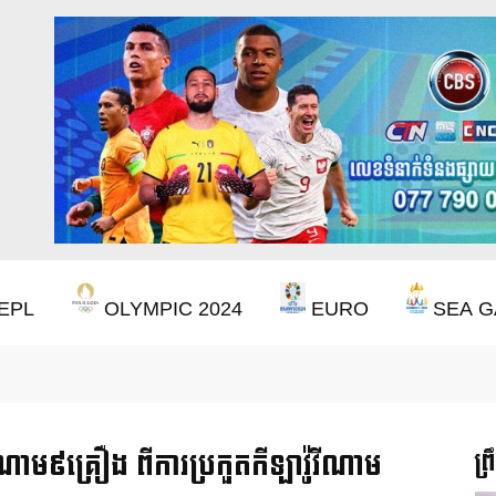
EPL
OLYMPIC 2024
EURO
SEA G
ចាំ ២២ ឆ្នាំ ដើម្បីឈ្នះពាន Premier League
ណោម៩គ្រឿង ពីការប្រកួតកីឡាវ៉ូវីណាម
ព្