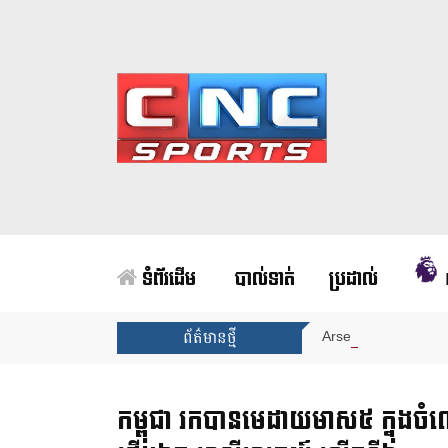
ទំព័រដើម
បាល់ទាត់
ប្រដាល់
Arsenal បញ្ចប់ការរង់
ព័ត៌មានថ្មី
កម្ពុជា រកបានមេដាយមាស៥ ក្នុងចំ