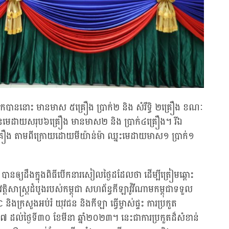
ារកបាននោះ មានមាស ៥គ្រឿង ប្រាក់២ និង សំរឹទ្ធិ ២គ្រឿង ខណៈ
េដាយសរុប៦គ្រឿង មានមាស២ និង ប្រាក់៤គ្រឿង។ រីឯ
គ្រឿង តាមពីក្រោយដោយមីយ៉ាន់ម៉ា ឈ្នះមេដាយមាស១ ប្រាក់១
ា បានឲ្យដឹងក្នុងពិធីបើកនារសៀលថ្ងៃដដែលថា ដើម្បីត្រៀមឆ្ពោះ
វត្តិសាស្ត្រដំបូងរបស់កម្ពុជា សហព័ន្ធកីឡាវ៉ូវីណាមកម្ពុជាទទួល
ិងក្រសួងអប់រំ យុវជន និងកីឡា ធ្វើម្ចាស់ផ្ទះ ការប្រកួត
ី២៧ ដល់ថ្ងៃទី៣០ ខែមីនា ឆ្នាំ២០២៣។ នេះជាការប្រកួតដ៏សំខាន់