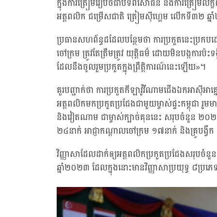
ក្នុងការត្រៀមរៀបចំជាបទពិសោធន៍ និងការត្រៀមលក្ខណៈ
អត្តពលិក ជម្រើសជាតិ ត្រៀមស៊ីហ្គេម លើកទី៣២ ឆ្
ប្រធានសហព័ន្ធដដែលបន្ថែមថា ការប្រកួតនេះប្រកបដោយ
ចៅក្រម ត្រូវតែត្រឹមត្រូវ យុត្តិធម៌ ដោយមិនបង្កការប៉ះទង
ដែលនឹងចូលរួមប្រកួតក្នុងព្រឹត្តិការណ៍នេះឡើយ»។
គួរបញ្ជាក់ថា ការប្រកួតកីឡាវ៉ូវីណាមជើងឯកអាស៊ីអាគ
អត្តពលិកមកប្រកួតប្រជែងជាមួយម្ចាស់ផ្ទះកម្ពុជា រួមម
និងវៀតណាម ជាម្ចាស់ក្បាច់គុននេះ សរុបចំនួន ២០២នា
២៤នាក់ អាជ្ញាកណ្តាលចៅក្រម ១៧នាក់ និងគ្រូបង្វឹ
វិញ្ញាសាដែលដាក់ឲ្យអត្តពលិកប្រកួតប្រជែងសរុបចំនួ
ឆ្នាំ២០២៣ ដែលក្នុងនោះមានវិញ្ញាសាប្រយុទ្ធ ៨ប្រភេ