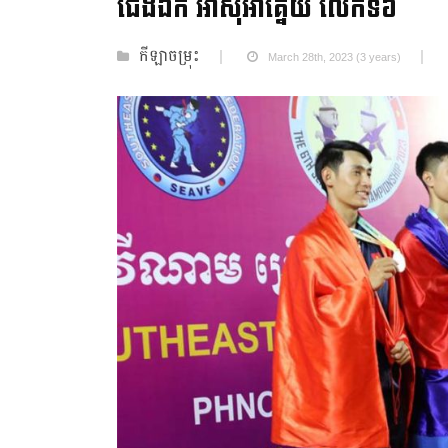
ជើងឯក អាស៊ីអាគ្នេយ៍ លើកទី៦
កីឡាចម្រុះ
March 28th, 2023 (3 years)