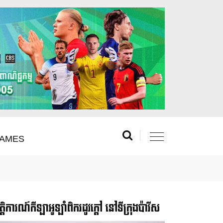
AMES
រឹត្តិការណ៍កីឡាអូឡាំពិករដូវក្ដៅ នៅទីក្រុងប៉ារីស