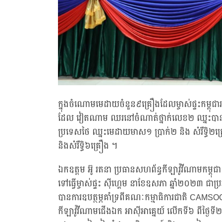
ក្នុងចំណោមមេដាយចំនួន៩គ្រឿងដែលម្ចាស់ផ្ទះកម្ពុជ
ដែល វៀតណាម ឈរនៅចំណាត់ថ្នាក់លេខ២ ឈ្នះបានម
ប្រទេសថៃ ឈ្នះមេដាយមាស១ ប្រាក់២ និង សំរឹទ្ធិ២
និងសំរឹទ្ធិ៦គ្រឿង ។
ឯកឧត្តម អ៊ូ រតនា ប្រធានសហព័ន្ធកីឡាវ៉ូវីណាមកម្ពុជ
ទៅធ្វើម្ចាស់ផ្ទះ ស៊ីហ្គេម នាខែឧសភា ឆ្នាំ២០២៣ ជាប្រ
បានការឧបត្ថម្ភគាំទ្រពីគណៈកម្មាធិការជាតិ CAMSOC ន
កីឡាវ៉ូវីណាមជើងឯក អាស៊ីអាគ្នេយ៍ លើកទី៦ ពីថ្ងៃទ