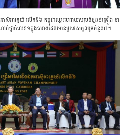
ងឯកអាស៊ីអាគ្នេយ៍ លើកទី៦ កម្ពុជាឈ្នះមេដាយសរុបចំនួន៩គ្រឿង នា
ណាត់ថ្នាក់លេខ១ក្នុងតារាងដែលមានប្រទេសចូលរួមចំនួន៧។