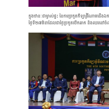
ក្នុងឋានៈជាម្ចាស់ផ្ទះ នៃការប្រកួតកីឡាវ៉ូវីណាមជើ
ថ្ងៃទី២៧មិនាដែលជាថ្ងៃប្រកួតបើកឆាក និងឈរនៅចំ