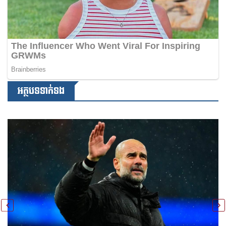
អត្ថបទទាក់ទង