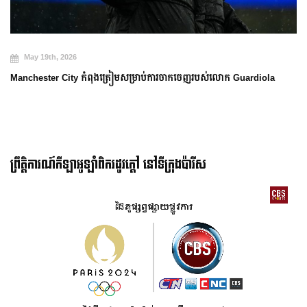
May 19th, 2026
Manchester City កំពុងត្រៀមសម្រាប់ការចាកចេញរបស់លោក Guardiola
ព្រឹត្តិការណ៍កីឡាអូឡាំពិករដូវក្ដៅ នៅទីក្រុងប៉ារីស