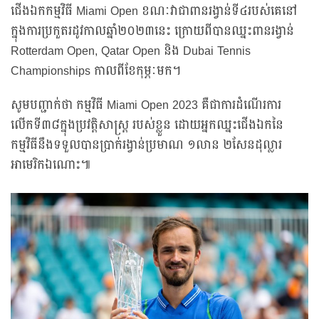
ជើងឯកកម្មវិធី Miami Open ខណៈវាជាពានរង្វាន់ទី៤របស់គេនៅ
ក្នុងការប្រកួតរដូវកាលឆ្នាំ២០២៣នេះ ក្រោយពីបានឈ្នះពានរង្វាន់
Rotterdam Open, Qatar Open និង Dubai Tennis
Championships កាលពីខែកុម្ភៈមក។
សូមបញ្ជាក់ថា កម្មវិធី Miami Open 2023 គឺជាការដំណើរការ
លើកទី៣៨ក្នុងប្រវត្តិសាស្ត្រ របស់ខ្លួន ដោយអ្នកឈ្នះជើងឯកនៃ
កម្មវិធីនឹងទទួលបានប្រាក់រង្វាន់ប្រមាណ ១លាន ២សែនដុល្លារ
អាមេរិកឯណោះ៕