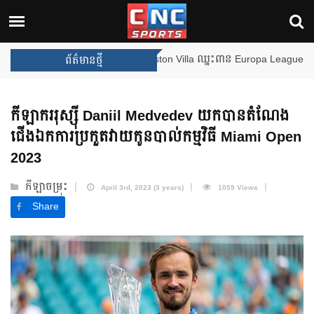
ងឈ្នះពានរង្វាន់បន្ថែមទៀត បន្ទាប់ពី Aston Villa ឈ្នះពាន Europa League
ព័ត៌មានថ្មី
កីឡាកររុស្ស៊ី Daniil Medvedev យកបានតំណែង
ជើងឯកការប្រកួតវាយកូនបាល់កម្មវិធី Miami Open
2023
កីឡាចម្រុះ
April 3rd, 2023 (3 years)
1059 Views
Share