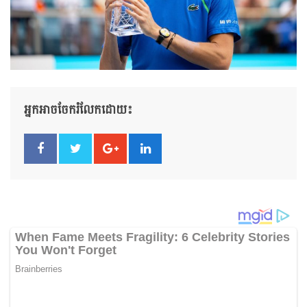
អ្នកអាចចែករំលែកដោយ៖