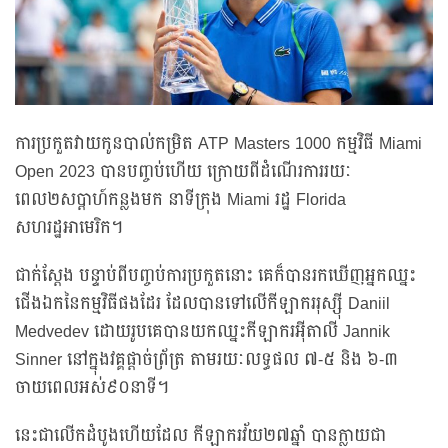
ការប្រកួតវាយកូនបាល់កម្រិត ATP Masters 1000 កម្មវិធី Miami
Open 2023 បានបញ្ចប់ហើយ ក្រោយពីដំណើរការរយៈ
ពេល២សប្តាហ៍កន្លងមក នាទីក្រុង Miami រដ្ឋ Florida
សហរដ្ឋអាមេរិក។
ជាក់ស្តែង បន្ទាប់ពីបញ្ចប់ការប្រកួតនោះ គេក៏បានរកឃើញអ្នកឈ្នះ
ជើងឯកនៃកម្មវិធីផងដែរ ដែលបានទៅលើកីឡាកររុស្ស៊ី Daniil
Medvedev ដោយរូបគេបានយកឈ្នះកីឡាករអ៊ីតាលី Jannik
Sinner នៅក្នុងវគ្គផ្តាច់ព្រ័ត្រ តាមរយៈលទ្ធផល ៧-៥ និង ៦-៣
ចាយពេលអស់៩០នាទី។
នេះជាលើកដំបូងហើយដែល កីឡាករវ័យ២៧ឆ្នាំ បានក្លាយជា