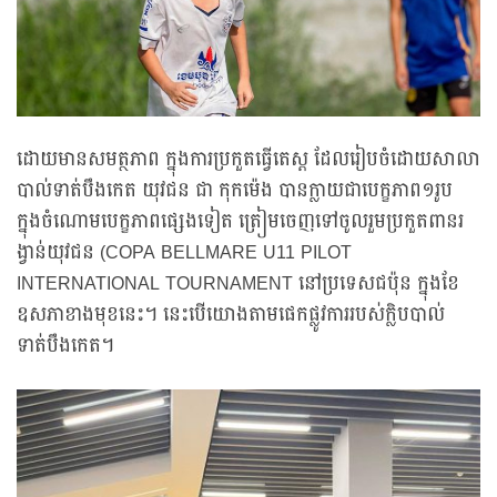
ដោយមានសមត្ថភាព ក្នុងការប្រកួតធ្វើតេស្ត ដែលរៀបចំដោយសាលា
បាល់ទាត់បឹងកេត យុវជន ជា កុកម៉េង បានក្លាយជាបេក្ខភាព១រូប
ក្នុងចំណោមបេក្ខភាពផ្សេងទៀត ត្រៀមចេញទៅចូលរួមប្រកួតពានរ
ង្វាន់យុវជន (COPA BELLMARE U11 PILOT
INTERNATIONAL TOURNAMENT នៅប្រទេសជប៉ុន ក្នុងខែ
ឧសភាខាងមុខនេះ។ នេះបើយោងតាមផេកផ្លូវការរបស់ក្លិបបាល់
ទាត់បឹងកេត។