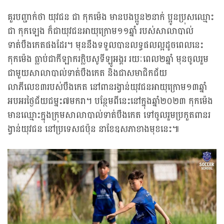
គួរបញ្ជាក់ថា យុវជន ជា កុកម៉េង មានបងប្អូន២នាក់ ប្អូនប្រុសឈ្មោះ
ជា កុកឡេង ក៏ជាយុវជនអាយុក្រោម១១ឆ្នាំ របស់សាលាបាល់
ទាត់បឹងកេតផងដែរ។ មុននឹងទទួលបានលទ្ធផលល្អដូចពេលនេះ
កុកម៉េង ធ្លាប់ជាកីឡាករក្លិបសូទីឡូអង្គរ រយៈពេល២ឆ្នាំ មុនចូលរួម
ជាមួយសាលាបាល់ទាត់បឹងកេត និងជាសមាជិកជ័យ
លាភីលេខ៣របស់បឹងកេត នៅពានរង្វាន់យុវជនអាយុក្រោម១៣ឆ្នាំ
អបអរថ្ងៃជ័យជម្នះ៧មករា។ បន្ថែមពីនេះនៅក្នុងឆ្នាំ២០២៣ កុកម៉េង
មានឈ្មោះក្នុងក្រុមសាលាបាល់ទាត់បឹងកេត ទៅចូលរួមប្រកួតពានរ
ង្វាន់យុវជន នៅប្រទេសជប៉ុន នាខែឧសភាខាងមុខនេះ៕