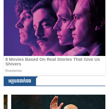
អត្ថបទទាក់ទង