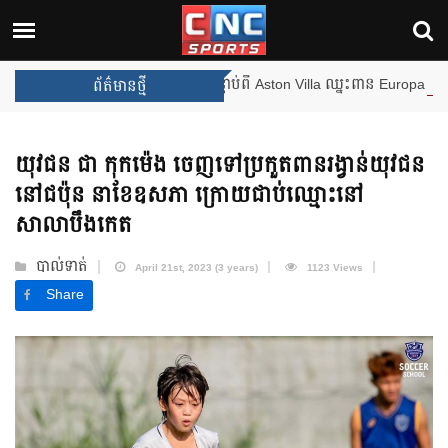
ងឈ្នះពានរង្វាន់បន្ថែមទៀត បន្ទាប់ពី Aston Villa ឈ្នះពាន Europa League
ព័ត៌មានថ្មី
យុវជន ជា កុកម៉េង ចេញទៅប្រកួតពានរង្វាន់យុវជន
នៅជប៉ុន នាខែឧសភា ក្រោយជាប់ឈ្មោះនៅ
សាលាបឹងកេត
បាល់ទាត់
April 21st, 2023 (3 years)
1123 Views
Share