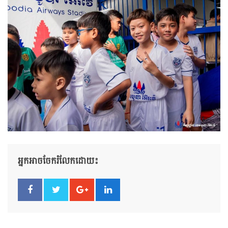
អ្នកអាចចែករំលែកដោយ៖