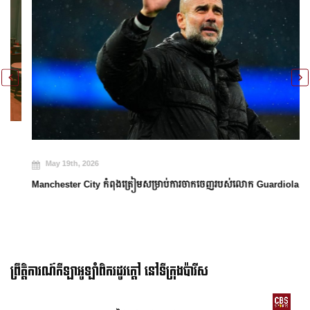
May 19th, 2026
Manchester City កំពុងត្រៀមសម្រាប់ការចាកចេញរបស់លោក Guardiola
ព្រឹត្តិការណ៍កីឡាអូឡាំពិករដូវក្ដៅ នៅទីក្រុងប៉ារីស