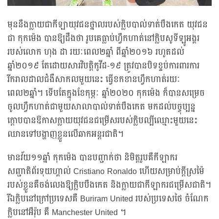
មុននឹងក្លាយជាកីឡាយុវជនថ្នាលរបស់ក្លិបបាល់ទាត់បឹងកេត យុវជន
ជា កុកម៉េង បានឱ្យដឹងថា រូបគេធ្លាប់ហ្វឹកហាត់នៅក្លិបសូទីឡូអង្គរ
របស់លោក ហុង ដា រយៈពេល២ឆ្នាំ ពីឆ្នាំ២០១៦ រហូតដល់
ឆ្នាំ២០១៩ តែដោយសារវិបត្តិកូវីដ-១៩ ត្រូវបានបិទខ្ទប់ការពារការ
រីករាលដាលជំងឺសាកលមួយនេះ ធ្វើខកខានហ្វឹកហាត់រយៈ
ពេល២ឆ្នាំ។ ទើបតែក្នុងខែកុម្ភៈ ឆ្នាំ២០២០ កុកម៉េង ក៏បានសម្រេច
ចូលហ្វឹកហាត់ជាមួយសាលាបាល់ទាត់បឹងកេត មកដល់បច្ចុប្បន្ន
ក្តោបបានឱកាសក្លាយយុវជនជម្រើសរបស់ក្លិបល្បីឈ្មោះមួយនេះ
ឈានទៅបង្ហាញខ្លួនលើឆាកអន្តរជាតិ។
មានវ័យ១១ឆ្នាំ កុកម៉េង បានបញ្ជាក់ថា និមិត្តរូបគឺកីឡាករ
សញ្ជាតិព័រទុយហ្គាល់ Cristiano Ronaldo ហើយសម្រាប់ក្តីស្រម៉ៃ
របស់ខ្លួនគឺចង់លេងឱ្យក្លិបបឹងកេត និងក្លាយជាកីឡាករជម្រើសជាតិ។
រីឯក្លិបនៅក្រៅប្រទេសគឺ Buriram United របស់ប្រទេសថៃ ចំណែក
ក្លិបនៅអឺរ៉ុប គឺ Manchester United ។