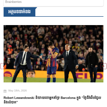
អត្ថបទទាក់ទង
May 15th, 2026
ាអ្នកគាំទ្រ Barcelona ក្នុង “ថ្ងៃដ៏រំជើបរំជួល
Mitoma មិនអាចចូលរួមក្នុងក្
ដោយសាររបួសសរសៃពួរ