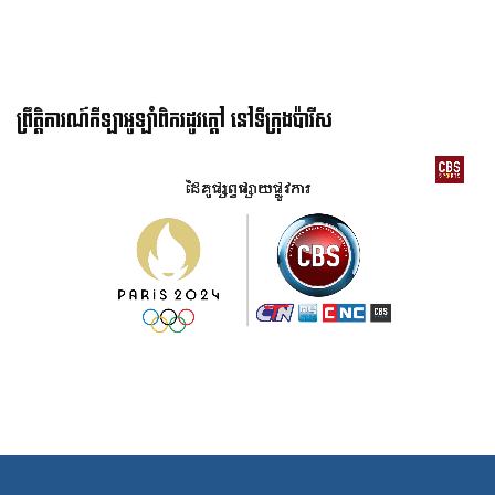
ព្រឹត្តិការណ៍កីឡាអូឡាំពិករដូវក្ដៅ នៅទីក្រុងប៉ារីស