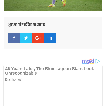
អ្នកអាចចែករំលែកដោយ៖