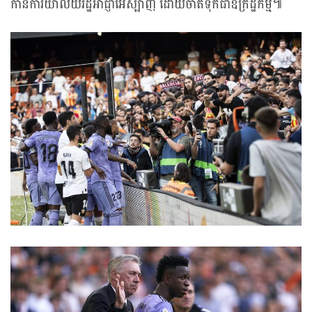
កាន់ការិយាល័យរដ្ឋអាជ្ញាអេស្ប៉ាញ ដោយចាត់ទុកជាឧក្រិដ្ឋកម្ម៕