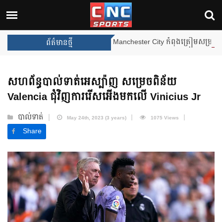
Manchester City កំពុងត្រៀមសម្រាប់ការចាកច
ព័ត៌មានថ្មី
សហព័ន្ធបាល់ទាត់អេស្ប៉ាញ សម្រេចពិន័យ
Valencia ជុំវិញការរើសអើងមកលើ Vinicius Jr
បាល់ទាត់
May 24th, 2023 (3 years)
1075 Views
Share