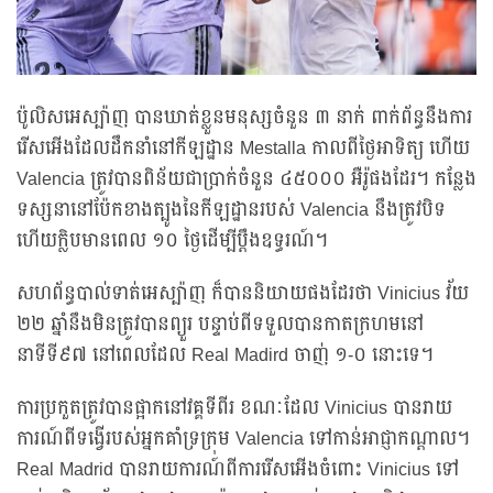
ប៉ូលិសអេស្ប៉ាញ បានឃាត់ខ្លួនមនុស្សចំនួន ៣ នាក់ ពាក់ព័ន្ធនឹងការ
រើសអើងដែលដឹកនាំនៅកីឡដ្ឋាន Mestalla កាលពីថ្ងៃអាទិត្យ ហើយ
Valencia ត្រូវបានពិន័យជាប្រាក់ចំនួន ៤៥០០០ អឺរ៉ូផងដែរ។ កន្លែង
ទស្សនានៅប៉ែកខាងត្បូងនៃកីឡដ្ឋានរបស់ Valencia នឹងត្រូវបិទ
ហើយក្លិបមានពេល ១០ ថ្ងៃដើម្បីប្តឹងឧទ្ធរណ៍។
សហព័ន្ធបាល់ទាត់អេស្ប៉ាញ ក៏បាននិយាយផងដែរថា Vinicius វ័យ
២២ ឆ្នាំនឹងមិនត្រូវបានព្យួរ បន្ទាប់ពីទទួលបានកាតក្រហមនៅ
នាទីទី៩៧ នៅពេលដែល Real Madird ចាញ់ ១-០ នោះទេ។
ការប្រកួតត្រូវបានផ្អាកនៅវគ្គទីពីរ ខណៈដែល Vinicius បានរាយ
ការណ៍ពីទង្វើរបស់អ្នកគាំទ្រក្រុម Valencia ទៅកាន់អាជ្ញាកណ្តាល។
Real Madrid បានរាយការណ៍ពីការរើសអើងចំពោះ Vinicius ទៅ