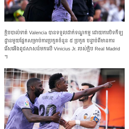
ក្លិបបាល់ទាត់ Valencia បានទទួលដាក់ទណ្ឌកម្ម ដោយការបិទកីឡ
ដ្ឋានមួយផ្នែកសម្រាប់ការប្រកួតចំនួន ៥ ប្រកួត បន្ទាប់ពីមានការ
រើសអើងពូជសាសន៍មកលើ Vinicius Jr. របស់ក្លិប Real Madrid
។