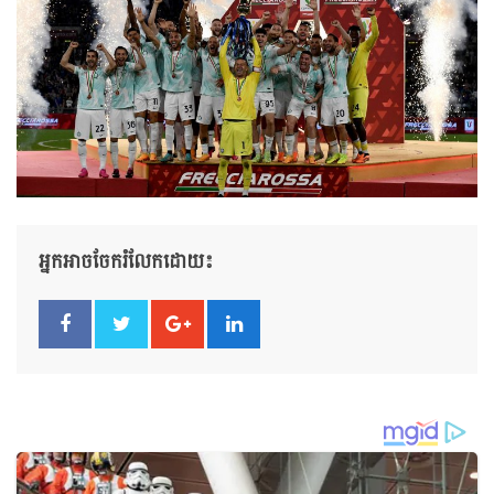
អ្នកអាចចែករំលែកដោយ៖