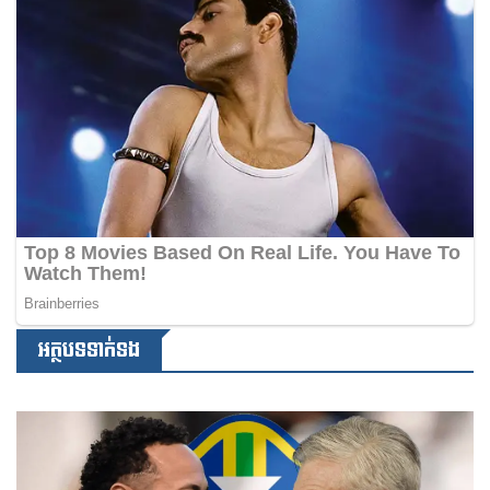
អត្ថបទទាក់ទង