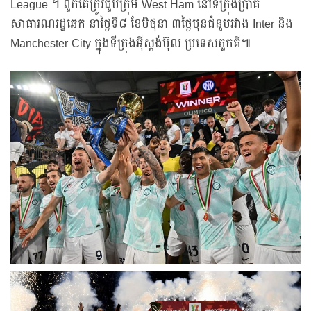
League ។ ពួកគេត្រូវជួបក្រុម West Ham នៅទីក្រុងប្រាគ
សាធារណរដ្ឋឆេក នាថ្ងៃទី៨ ខែមិថុនា ៣ថ្ងៃមុនជំនួបរវាង Inter និង
Manchester City ក្នុងទីក្រុងអ៊ីស្តង់ប៊ុល ប្រទេសតួកគី៕