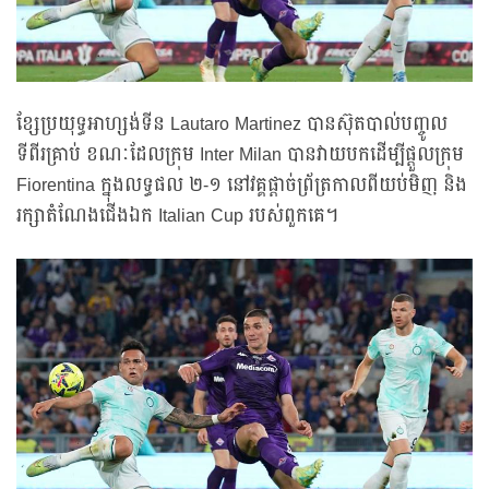
ខ្សែប្រយុទ្ធអាហ្សង់ទីន Lautaro Martinez បានស៊ុតបាល់បញ្ចូល
ទីពីរគ្រាប់ ខណៈដែលក្រុម Inter Milan បានវាយបកដើម្បីផ្តួលក្រុម
Fiorentina ក្នុងលទ្ធផល ២-១ នៅវគ្គផ្ដាច់ព្រ័ត្រកាលពីយប់មិញ និង
រក្សាតំណែងជើងឯក Italian Cup របស់ពួកគេ។