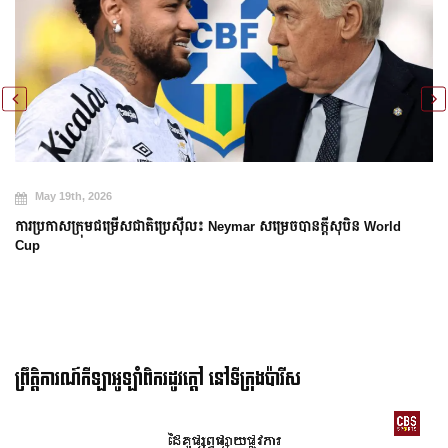
May 19th, 2026
ការប្រកាសក្រុមជម្រើសជាតិប្រេស៊ីល៖ Neymar សម្រេចបានក្តីសុបិន World
Cup
ព្រឹត្តិការណ៍កីឡាអូឡាំពិករដូវក្ដៅ នៅទីក្រុងប៉ារីស