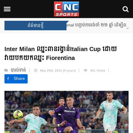
Arsenal បញ្ចប់ការរង់ចាំ ២២ ឆ្នាំ ដើម្បីឈ្នះពាន Pre
ព័ត៌មានថ្មី
Inter Milan ឈ្នះពានរង្វាន់Italian Cup ដោយ
វាយបកយកឈ្នះ Fiorentina
បាល់ទាត់
May 25th, 2023 (3 years)
851 Views
Share