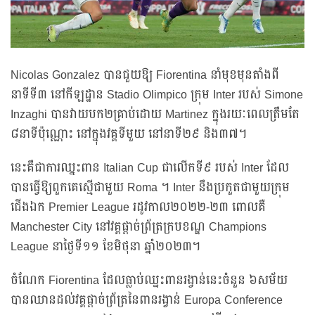
Nicolas Gonzalez បានជួយឱ្យ Fiorentina នាំមុខមុនតាំងពី
នាទីទី៣ នៅកីឡដ្ឋាន Stadio Olimpico ក្រុម Inter របស់ Simone
Inzaghi បានវាយបក២គ្រាប់ដោយ Martinez ក្នុងរយៈពេលត្រឹមតែ
៨នាទីប៉ុណ្ណោះ នៅក្នុងវគ្គទីមួយ នៅនាទី២៩ និង៣៧។
នេះគឺជាការឈ្នះពាន Italian Cup ជាលើកទី៩ របស់ Inter ដែល
បានធ្វើឱ្យពួកគេស្មើជាមួយ Roma ។ Inter នឹងប្រកួតជាមួយក្រុម
ជើងឯក Premier League រដូវកាល២០២២-២៣ ពោលគឺ
Manchester City នៅវគ្គផ្ដាច់ព្រ័ត្រក្របខណ្ឌ Champions
League នាថ្ងៃទី១១ ខែមិថុនា ឆ្នាំ២០២៣។
ចំណែក Fiorentina ដែលធ្លាប់ឈ្នះពានរង្វាន់នេះចំនួន ៦សម័យ
បានឈានដល់វគ្គផ្តាច់ព្រ័ត្រនៃពានរង្វាន់ Europa Conference