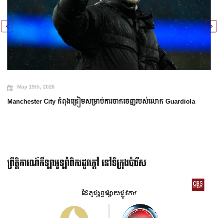
May 19th, 2026
Manchester City កំពុងត្រៀមសម្រាប់ការចាកចេញរបស់លោក Guardiola
ព្រឹត្តិការណ៍កីឡាអូឡាំពិករដូវក្ដៅ នៅទីក្រុងប៉ារីស