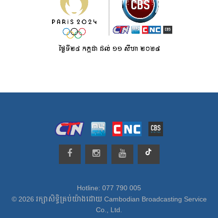
Hotline: 077 790 005
© 2026 រក្សាសិទ្ធិគ្រប់យ៉ាងដោយ Cambodian Broadcasting Service
Co., Ltd.