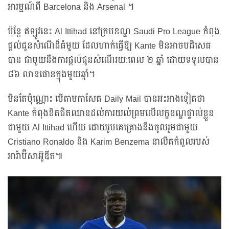
អារម្មណ៍ពី Barcelona និង Arsenal ។
ប៉ុន្តែ ឥឡូវនេះ Al Ittihad នៅក្របខណ្ឌ Saudi Pro League កំពុង
ផ្តល់ជូនសំណើដ៏ធំមួយ ដែលហាក់ធ្វើឱ្យ Kante មិនអាចបដិសេធ
បាន ជាមួយនឹងការផ្តល់ជូនសំណើរយ:ពេល ២ ឆ្នាំ ដោយទទួលបាន
៨៦ លានផោនក្នុងមួយឆ្នាំ។
មិនតែប៉ុណ្ណោះ បើតាមកាសែត Daily Mail បានអះអាងទៀតថា
Kante កំពុងខិតជិតឈានដល់ការយល់ព្រមលើលក្ខខណ្ឌផ្ទាល់ខ្លួន
ជាមួយ Al Ittihad ហើយ ដោយរូបគេគ្រោងនឹងចូលរួមជាមួយ
Cristiano Ronaldo និង Karim Benzema នាលីគកំពូលរបស់
អារ៉ាប៊ីសាអ៊ូឌីត៕