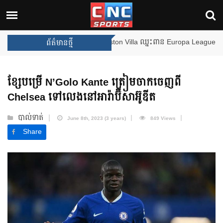
ងឈ្នះពានរង្វាន់បន្ថែមទៀត បន្ទាប់ពី Aston Villa ឈ្នះពាន Europa League
ព័ត៌មានថ្មី
ខ្សែបម្រើ N’Golo Kante ត្រៀមចាកចេញពី
Chelsea ទៅលេងនៅអារ៉ាប៊ីសាអ៊ូឌីត
បាល់ទាត់
June 8th, 2023 (3 years)
849 Views
Share