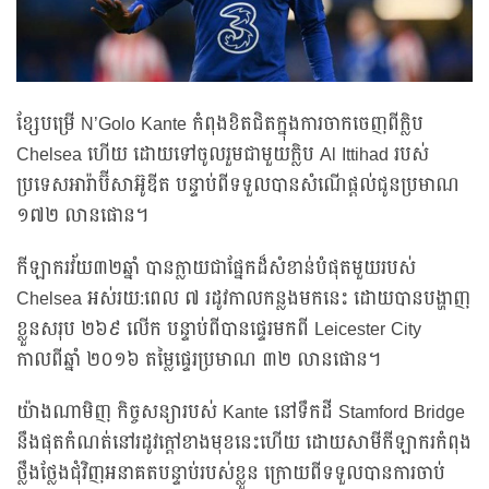
ខ្សែបម្រើ N’Golo Kante កំពុងខិតជិតក្នុងការចាកចេញពីក្លិប
Chelsea ហើយ ដោយទៅចូលរួមជាមួយក្លិប Al Ittihad របស់
ប្រទេសអារ៉ាប៊ីសាអ៊ូឌីត បន្ទាប់ពីទទួលបានសំណើផ្តល់ជូនប្រមាណ
១៧២ លានផោន។
កីឡាករវ័យ៣២ឆ្នាំ បានក្លាយជាផ្នែកដ៏សំខាន់បំផុតមួយរបស់
Chelsea អស់រយ:ពេល ៧ រដូវកាលកន្លងមកនេះ ដោយបានបង្ហាញ
ខ្លួនសរុប ២៦៩ លើក បន្ទាប់ពីបានផ្ទេរមកពី Leicester City
កាលពីឆ្នាំ ២០១៦ តម្លៃផ្ទេរប្រមាណ ៣២ លានផោន។
យ៉ាងណាមិញ កិច្ចសន្យារបស់ Kante នៅទឹកដី Stamford Bridge
នឹងផុតកំណត់នៅរដូវក្តៅខាងមុខនេះហើយ ដោយសាមីកីឡាករកំពុង
ថ្លឹងថ្លែងជុំវិញអនាគតបន្ទាប់របស់ខ្លួន ក្រោយពីទទួលបានការចាប់