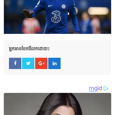
អ្នកអាចចែករំលែកដោយ៖