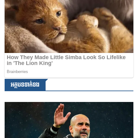
អត្ថបទទាក់ទង