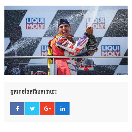
អ្នកអាចចែករំលែកដោយ៖