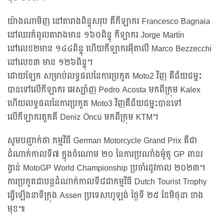
យ៉ាងណាមិញ នៅតារាងពិន្ទុសរុប គឺកីឡាករ Francesco Bagnaia
នៅឈរកំពូលតារាងមាន ១៦០ពិន្ទុ កីឡាករ Jorge Martín
នៅលេខ២មាន ១៤៤ពិន្ទុ ហើយកីឡាករអ៊ីតាលី Marco Bezzecchi
នៅលេខ៣ មាន ១២៦ពិន្ទុ។
ដោយឡែក សម្រាប់លទ្ធផលនៃការប្រកួត Moto2 វិញ គឺជ័យជម្នះ
បានទៅលើកីឡាករ អេស្ប៉ាញ Pedro Acosta មកពីក្រុម Kalex
ហើយលទ្ធផលនៃការប្រកួត Moto3 វិញគឺជ័យជម្នះបានទៅ
លើកីឡាករតួកគី Deniz Öncü មកពីក្រុម KTM។
សូមបញ្ជាក់ថា កម្មវិធី German Motorcycle Grand Prix គឺជា
ដំណាក់កាលទី៧ ក្នុងចំណោម ២០ នៃការប្រណាំងម៉ូតូ GP ពានរ
ង្វាន់ MotoGP World Championship ប្រចាំរដូវកាល ២០២៣។
ការប្រកួតជាបន្តដំណាក់កាលទី៨ជាកម្មវិធី Dutch Tourist Trophy
ធ្វើឡើងនាទីក្រុង Assen ប្រទេសហូឡង់ ថ្ងៃទី ២៥ ខែមិថុនា ខាង
មុខ៕