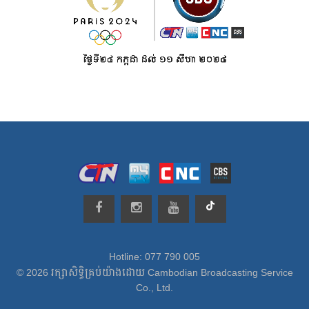
Hotline: 077 790 005
© 2026 រក្សាសិទ្ធិគ្រប់យ៉ាងដោយ Cambodian Broadcasting Service
Co., Ltd.