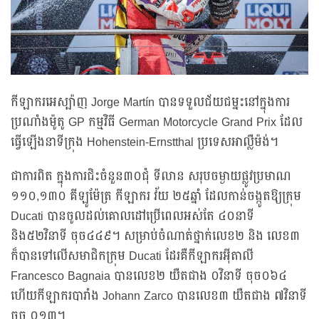
កីឡាករអេស្ប៉ាញ Jorge Martín បានទទួលជ័យជម្នះនៅក្នុងការ
ប្រណាំងម៉ូតូ GP កម្មវិធី German Motorcycle Grand Prix ដែល
ធ្វើឡើងនាទីក្រុង Hohenstein-Ernstthal ប្រទេសអាល្លឺម៉ង់។
ជាការពិត ក្នុងការជិះចំនួន៣០ជុំ ទីលាន សរុបចម្ងាយផ្លូវប្រមាណ
១១០,១៣០ គីឡូម៉ែត្រ កីឡាករ វ័យ ២៥ឆ្នាំ ដែលកាន់ចង្កូតឱ្យក្រុម
Ducati បានចូលដល់គោលដៅប្រើពេលអស់តែ ៤០នាទី
និង៥២វិនាទី ចុច៤៤៩។ សម្រាប់ចំណាត់ថ្នាក់លេខ២ និង លេខ៣
ក៏បានទៅលើសមាជិកក្រុម Ducati ដែរគឺកីឡាករអ៊ីតាលី
Francesco Bagnaia បានលេខ២ យឺតជាង ០វិនាទី ចុច០៦៤
ហើយកីឡាករបារាំង Johann Zarco បានលេខ៣ យឺតជាង ៧វិនាទី
ចុច ០១៣។