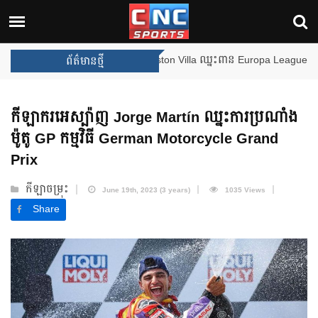
ងឈ្នះពានរង្វាន់បន្ថែមទៀត បន្ទាប់ពី Aston Villa ឈ្នះពាន Europa League
ព័ត៌មានថ្មី
កីឡាករអេស្ប៉ាញ Jorge Martín ឈ្នះការប្រណាំង
ម៉ូតូ GP កម្មវិធី German Motorcycle Grand
Prix
កីឡាចម្រុះ
June 19th, 2023 (3 years)
1035 Views
Share