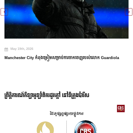
May 19th, 2026
Manchester City កំពុងត្រៀមសម្រាប់ការចាកចេញរបស់លោក Guardiola
ព្រឹត្តិការណ៍កីឡាអូឡាំពិករដូវក្ដៅ នៅទីក្រុងប៉ារីស