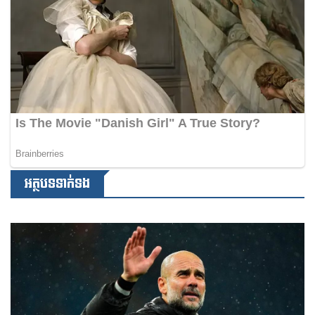
អត្ថបទទាក់ទង