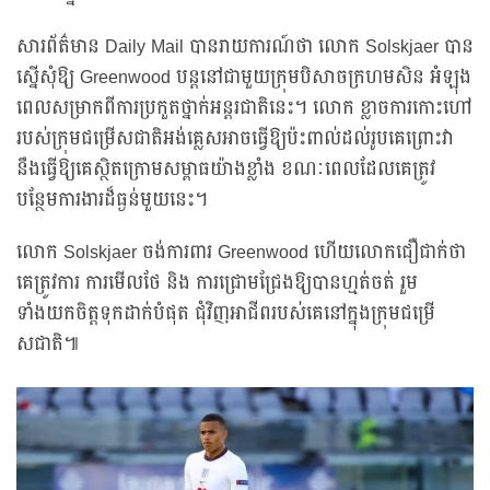
សារព័ត៌មាន Daily Mail បានរាយការណ៍ថា លោក Solskjaer បាន
ស្នើសុំឱ្យ Greenwood បន្តនៅជាមួយក្រុមបិសាចក្រហមសិន អំឡុង
ពេលសម្រាកពីការប្រកួតថ្នាក់អន្ដរជាតិនេះ។ លោក ខ្លាចការកោះហៅ
របស់ក្រុមជម្រើសជាតិអង់គ្លេសអាចធ្វើឱ្យប៉ះពាល់ដល់រូបគេព្រោះវា
នឹងធ្វើឱ្យគេស្ថិតក្រោមសម្ពាធយ៉ាងខ្លាំង ខណៈពេលដែលគេត្រូវ
បន្ថែមការងារដ៏ធ្ងន់មួយនេះ។
លោក Solskjaer ចង់ការពារ Greenwood ហើយលោកជឿជាក់ថា
គេត្រូវការ ការមើលថែ និង ការជ្រោមជ្រែងឱ្យបានហ្មត់ចត់ រួម
ទាំងយកចិត្តទុកដាក់បំផុត ជុំវិញអាជីពរបស់គេនៅក្នុងក្រុមជម្រើ
សជាតិ៕