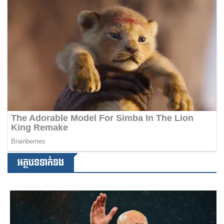
អត្ថបទទាក់ទង