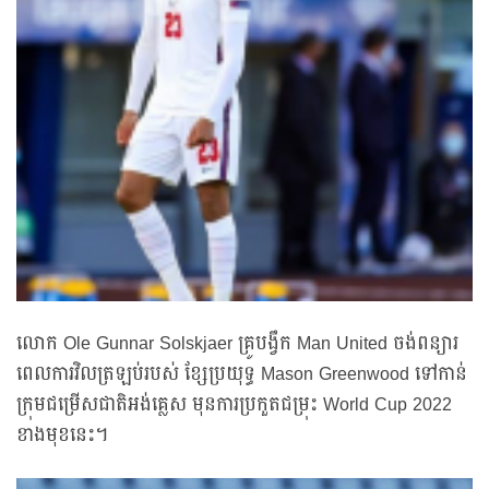
លោក Ole Gunnar Solskjaer គ្រូបង្វឹក Man United ចង់ពន្យារ
ពេលការវិលត្រឡប់របស់ ខ្សែប្រយុទ្ធ Mason Greenwood ទៅកាន់
ក្រុមជម្រើសជាតិអង់គ្លេស មុនការប្រកួតជម្រុះ World Cup 2022
ខាងមុខនេះ។