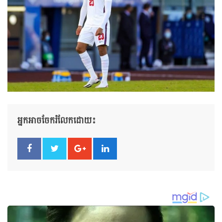
អ្នកអាចចែករំលែកដោយ៖