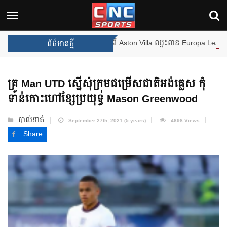
ងឈ្នះពានរង្វាន់បន្ថែមទៀត បន្ទាប់ពី Aston Villa ឈ្នះពាន Europa League
ព័ត៌មានថ្មី
គ្រូ Man UTD ស្នើសុំក្រុមជម្រើសជាតិអង់គ្លេស កុំ
ទាន់កោះហៅខ្សែប្រយុទ្ធ Mason Greenwood
បាល់ទាត់
September 27th, 2021 (5 years)
4698 Views
Share