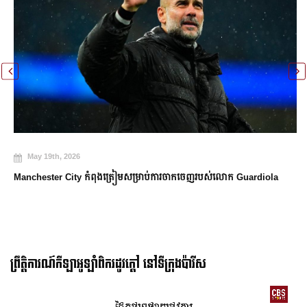
May 19th, 2026
Manchester City កំពុងត្រៀមសម្រាប់ការចាកចេញរបស់លោក Guardiola
ព្រឹត្តិការណ៍កីឡាអូឡាំពិករដូវក្ដៅ នៅទីក្រុងប៉ារីស