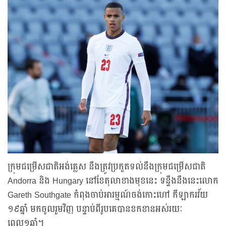
ក្រុមជម្រើសជាតិអង់គ្លេស នឹងត្រូវប្រកួតទល់នឹងក្រុមជម្រើសជាតិ
Andorra និង Hungary នៅខែតុលាខាងមុខនេះ ទន្ទឹងនឹងនេះលោក
Gareth Southgate កំពុងចាប់អារម្មណ៍ចង់កោះហៅ កីឡាករវ័យ
១៩ឆ្នាំ មកចូលរួមវិញ បន្ទាប់ពីរូបគេបានខកខានអស់រយៈ
ពេល១ឆ្នាំ។