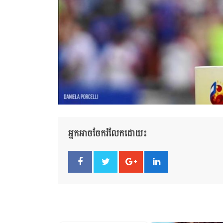
អ្នកអាចចែករំលែកដោយ៖