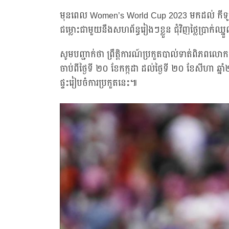
មុនពេល Women’s World Cup 2023 មកដល់ កីឡាការិ
ជម្លោះជាមួយនឹងសហព័ន្ធរៀងៗខ្លួន ជុំវិញថ្លៃប្រាក់
សូមបញ្ជាក់ថា ព្រឹត្តិការណ៍ប្រកួតបាល់ទាត់ពិភពល
ចាប់ពីថ្ងៃទី ២០ ខែកក្កដា ដល់ថ្ងៃទី ២០ ខែសីហា ឆ្
ផ្ទះរៀបចំការប្រកួតនេះ៕