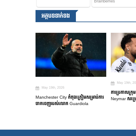
អត្ថបទទាក់ទង
May 19th, 2
May 19th, 2026
២ ឆ្នាំ ដើម្បី
ការប្រកាសក្រុ
Manchester City កំពុងត្រៀមសម្រាប់ការ
gue
Neymar សម្រេ
ចាកចេញរបស់លោក Guardiola