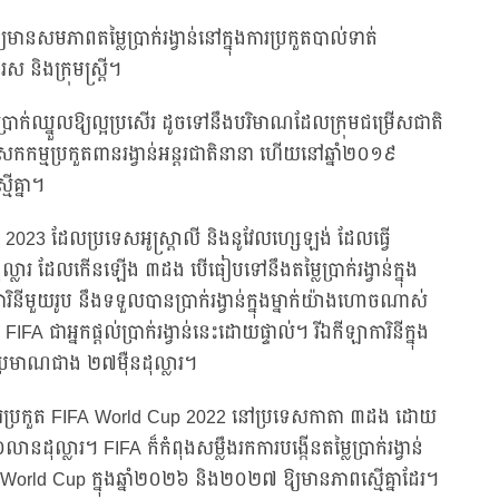
្យមានសមភាពតម្លៃប្រាក់រង្វាន់នៅក្នុងការប្រកួតបាល់ទាត់
ស និងក្រុមស្ត្រី។
លៃប្រាក់ឈ្នួលឱ្យល្អប្រសើរ ដូចទៅនឹងបរិមាណដែលក្រុមជម្រើសជាតិ
កកម្មប្រកួតពានរង្វាន់អន្តរជាតិនានា ហើយនៅឆ្នាំ២០១៩
មើគ្នា។
p 2023 ដែលប្រទេសអូស្ត្រាលី និងនូវែលហ្សេឡង់ ដែលធ្វើ
ល្លារ ដែលកើនឡើង ៣ដង បើធៀបទៅនឹងតម្លៃប្រាក់រង្វាន់ក្នុង
ារិនីមួយរូប នឹងទទួលបានប្រាក់រង្វាន់ក្នុងម្នាក់យ៉ាងហោចណាស់
FIFA ជាអ្នកផ្តល់ប្រាក់រង្វាន់នេះដោយផ្ទាល់។ រីឯកីឡាការិនីក្នុង
ក់ ប្រមាណជាង ២៧ម៉ឺនដុល្លារ។
នៃការប្រកួត FIFA World Cup 2022 នៅប្រទេសកាតា ៣ដង ដោយ
លានដុល្លារ។ FIFA ក៏កំពុងសម្លឹងរកការបង្កើនតម្លៃប្រាក់រង្វាន់
រណ៍ World Cup ក្នុងឆ្នាំ២០២៦ និង២០២៧ ឱ្យមានភាពស្មើគ្នាដែរ។