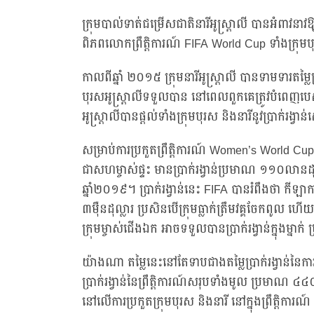
ក្រុមបាល់ទាត់ជម្រើសជាតិនារីអូស្ត្រាលី បានអំពាវនាវឱ
ពិភពលោកព្រឹត្តិការណ៍ FIFA World Cup ទាំងក្រុមបុរ
កាលពីឆ្នាំ ២០១៥ ក្រុមនារីអូស្ត្រាលី បានទាមទារតម្
បុរសអូស្ត្រាលីទទួលបាន នៅពេលពួកគេត្រូវបំពេញបេស
អូស្ត្រាលីបានផ្តល់ទាំងក្រុមបុរស និងនារីនូវប្រាក់រង្វាន់ស្
សម្រាប់ការប្រកួតព្រឹត្តិការណ៍ Women’s World Cu
ជាសហម្ចាស់ផ្ទះ មានប្រាក់រង្វាន់ប្រមាណ ១១០លានដុ
ឆ្នាំ២០១៩។ ប្រាក់រង្វាន់នេះ FIFA បានរំពឹងថា កីឡាក
៣ម៉ឺនដុល្លារ ប្រសិនបើក្រុមធ្លាក់ត្រឹមវគ្គចែកពូល ហើយ 
ក្រុមម្ចាស់ជើងឯក អាចទទួលបានប្រាក់រង្វាន់ក្នុងម្នា
យ៉ាងណា តម្លៃនេះនៅតែទាបជាងតម្លៃប្រាក់រង្វាន់
ប្រាក់រង្វាន់នៃព្រឹត្តិការណ៍សរុបទាំងមូល ប្រមាណ ៤៤០
នៅលើការប្រកួតក្រុមបុរស និងនារី នៅក្នុងព្រឹត្តិកា