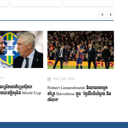
026
May 18th, 2026
Ma
មជម្រើសជាតិប្រេស៊ីល៖
Robert Lewandowski និយាយលាអ្នក
Mitom
ចបានក្តីសុបិន World Cup
គាំទ្រ Barcelona ក្នុង “ថ្ងៃដ៏រំជើបរំជួល និង
ជប៉ុន
លំបាក”
របួសស