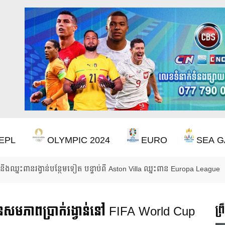
EPL
OLYMPIC 2024
EURO
SEA G
ចាំ ២២ ឆ្នាំ ដើម្បីឈ្នះពាន Premier League
យមានសមភាពប្រាក់រង្វាន់នៅ FIFA World Cup
ព្