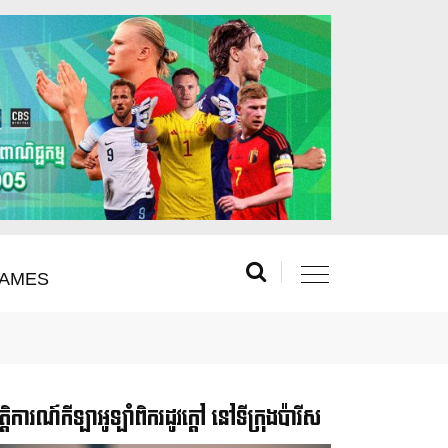
AMES
រឹត្តិការណ៍កីឡាអូឡាំពិករដូវក្ដៅ នៅទីក្រុងប៉ារីស