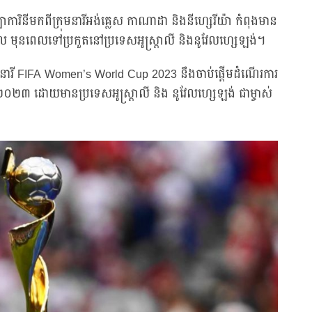
នីមកពីក្រុមនារីអង់គ្លេស កាណាដា និងនីហ្សេរីយ៉ា កំពុងមាន
ឈ្នួល មុនពេលទៅប្រកួតនៅប្រទេសអូស្ត្រាលី និងនូវែលហ្សេឡង់។
ោកនារី FIFA Women’s World Cup 2023 នឹងចាប់ផ្តើមដំណើរការ
នាំ២០២៣ ដោយមានប្រទេសអូស្ត្រាលី និង នូវែលហ្សេឡង់ ជាម្ចាស់