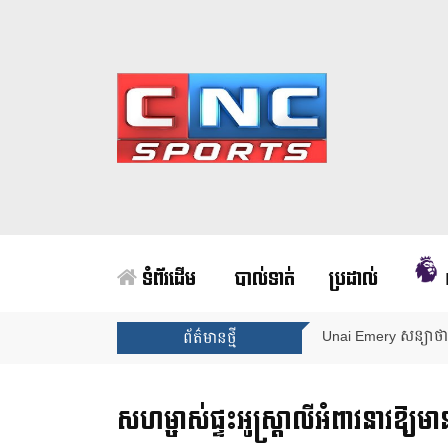
ទំព័រដើម
បាល់ទាត់
ប្រដាល់
Arsenal បញ្ចប់ការរង់
ព័ត៌មានថ្មី
សហម្ចាស់ផ្ទះអូស្ត្រាលីអំពាវនាវឱ្