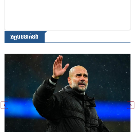
អត្ថបទទាក់ទង