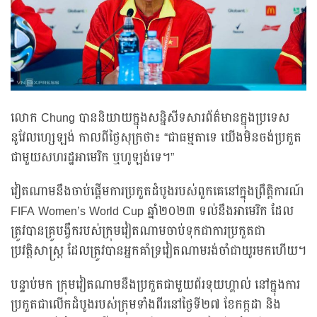
លោក Chung បាននិយាយក្នុងសន្និសីទសារព័ត៌មានក្នុងប្រទេស
នូវែលហ្សេឡង់ កាលពីថ្ងៃសុក្រថា៖ “ជាធម្មតាទេ យើងមិនចង់ប្រកួត
ជាមួយសហរដ្ឋអាមេរិក ឬហូឡង់ទេ។”
វៀតណាមនឹងចាប់ផ្ដើមការប្រកួតដំបូងរបស់ពួកគេនៅក្នុងព្រឹត្តិការណ៍
FIFA Women’s World Cup ឆ្នាំ២០២៣ ទល់នឹងអាមេរិក ដែល
ត្រូវបានគ្រូបង្វឹករបស់ក្រុមវៀតណាមចាប់ទុកជាការប្រកួតជា
ប្រវត្តិសាស្ត្រ ដែលត្រូវបានអ្នកគាំទ្រវៀតណាមរង់ចាំជាយូរមកហើយ។
បន្ទាប់មក ក្រុមវៀតណាមនឹងប្រកួតជាមួយព័រទុយហ្គាល់ នៅក្នុងការ
ប្រកួតជាលើកដំបូងរបស់ក្រុមទាំងពីរនៅថ្ងៃទី២៧ ខែកក្កដា និង