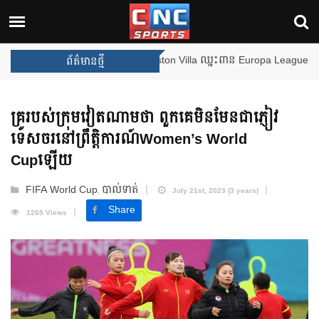
ងឈ្នះពានរង្វាន់បន្ថែមទៀត បន្ទាប់ពី Aston Villa ឈ្នះពាន Europa League
ព័ត៌មានថ្មី
គ្រូរបស់ក្រុមវៀតណាមថា ពួកគេមិនមែនជាភ្ញៀវ
ទេសចរនៅព្រឹត្តិការណ៍Women’s World
Cupឡើយ
FIFA World Cup
បាល់ទាត់
,
July 21st, 2023 (3 years)
Share
1265 Views