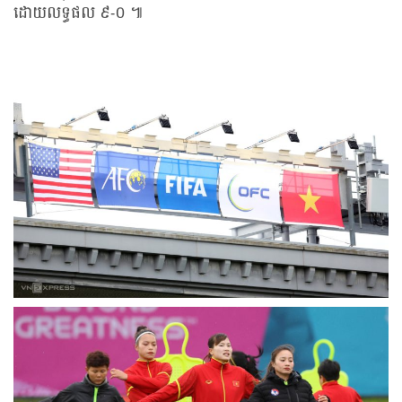
ដោយលទ្ធផល ៩-០ ៕