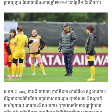
ក្រុមហូឡង់ ដែលជាជើងឯករងឆ្នាំ២០១៩ នៅថ្ងៃទី១ ខែសីហា។
លោក Chung បាននិយាយថា គាត់មិនមានការរំពឹងទុកខ្ពស់ពេកទេ
ប៉ុន្តែមានការរំភើបរីករាយក្នុងការសាកល្បងទម្រង់លេង និងស្មារតី
របស់ពួកគេ។ គាត់បាននិយាយថា៖ “ក្រុមអាមេរិកមានប្រៀបជាង