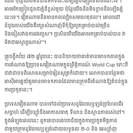
យើង ប៉ុន្តែយើងមិនបានមកទីនេះដើម្បីធ្វើជាភ្ញៀវទេសចរនោះទេ។
អាមេរិកប្រៀបដូចជាភ្នំដ៏ខ្ពស់មួយ ប៉ុន្តែយើងនឹងមិនខ្លាចនឹងឡើងភ្នំ
នេះទេ។ វៀតណាមនឹងមានកលល្បិចសមហេតុផល។ គោលដៅ
ដំបូងរបស់យើងគឺរក្សាសំណាញ់ទីកុំឱ្យរបូតគ្រាប់បាល់ច្រើន
និងជៀសវាងការរងរបួស។ ប្រសិនបើយើងអាចរកគ្រាប់បាល់បាន វា
ពិតជាអស្ចារ្យណាស់”។
គ្រូបង្វឹកវ័យ ៧២ ឆ្នាំរូបនេះ បាននិយាយថាគាត់មានមោទកភាពក្នុង
ការតំណាងឱ្យប្រទេសវៀតណាមក្នុងព្រឹត្តិការណ៍ World Cup ទោះបី
ជាវាជាបទពិសោធសម្រាប់រៀនសូត្រក៏ដោយ។ លោកបានបន្ថែមថា
អាស៊ីអាគ្នេយ៍គួរមានមោទកភាពដែលមានក្រុមពីរតំណាងឱ្យតំបន់ក្នុង
ការប្រកួតនេះ។
ប្រទេសវៀតណាម បានទៅដល់ប្រទេសនូវែលហ្សេឡង់ប្រហែលពីរ
សប្តាហ៍ ដើម្បីបន្ស៊ាំនឹងអាកាសធាតុ ទីលាន និងស្ថានភាពរស់នៅ។
ក្នុងអំឡុងពេលនេះ ពួកគេបានរងបរាជ័យក្នុងការប្រកួតមិត្តភាព
ជាមួយក្រុមនូវែលហ្សេឡង់ដោយលទ្ធផល ២-០ និង អេស្ប៉ាញ