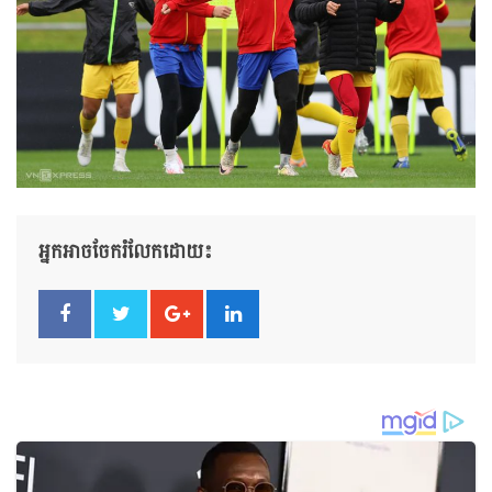
អ្នកអាចចែករំលែកដោយ៖