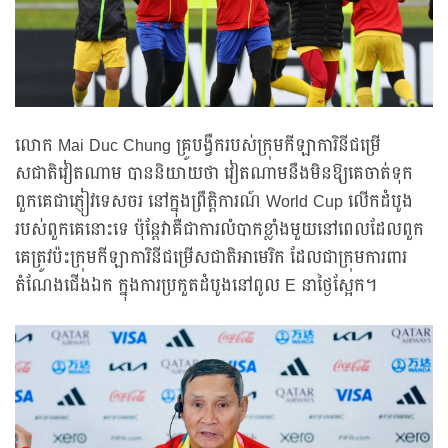
លោក Mai Duc Chung គ្រូបង្វឹករបស់ក្រុមកីឡាការិនីជម្រើ
សជាតិវៀតណាម បាននិយាយថា វៀតណាមនឹងមិនឱ្យគេចាត់ទុក
ពួកគេជាភ្ញៀវទេសចរ នៅក្នុងព្រឹត្តិការណ៍ World Cup លើកដំបូង
របស់ពួកគេនោះទេ ប៉ុន្តែវាគឺជាការលំបាកខ្លាំងមួយនៅពេលដែលពួក
គេត្រូវប៉ះក្រុមកីឡាការិនីជម្រើសជាតិអាមេរិក ដែលជាក្រុមការពារ
តំណែងជើងឯក ក្នុងការប្រកួតដំបូងនៅពូល E នាថ្ងៃស្អែក។