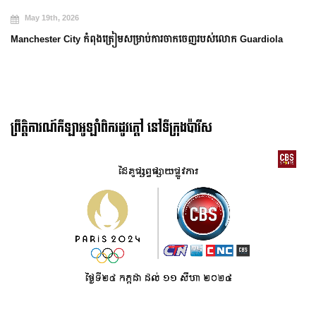
May 19th, 2026
Manchester City កំពុងត្រៀមសម្រាប់ការចាកចេញរបស់លោក Guardiola
ព្រឹត្តិការណ៍កីឡាអូឡាំពិករដូវក្ដៅ នៅទីក្រុងប៉ារីស