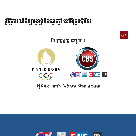
ព្រឹត្តិការណ៍កីឡាអូឡាំពិករដូវក្ដៅ នៅទីក្រុងប៉ារីស