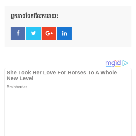
អ្នកអាចចែករំលែកដោយ៖