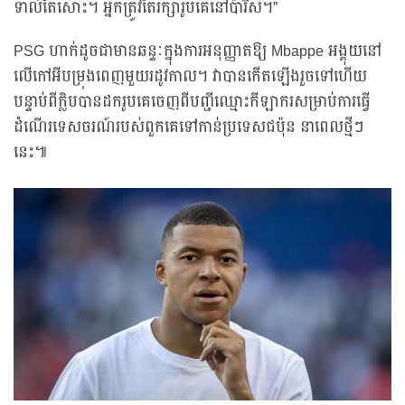
ទាល់តែសោះ។ អ្នកត្រូវតែរក្សារូបគេនៅប៉ារីស។”
PSG ហាក់ដូចជាមានឆន្ទៈក្នុងការអនុញ្ញាតឱ្យ Mbappe អង្គុយនៅ
លើកៅអីបម្រុងពេញមួយរដូវកាល។ វាបានកើតឡើងរួចទៅហើយ
បន្ទាប់ពីក្លិបបានដករូបគេចេញពីបញ្ជីឈ្មោះកីឡាករសម្រាប់ការធ្វើ
ដំណើរទេសចរណ៍របស់ពួកគេទៅកាន់ប្រទេសជប៉ុន នាពេលថ្មីៗ
នេះ៕