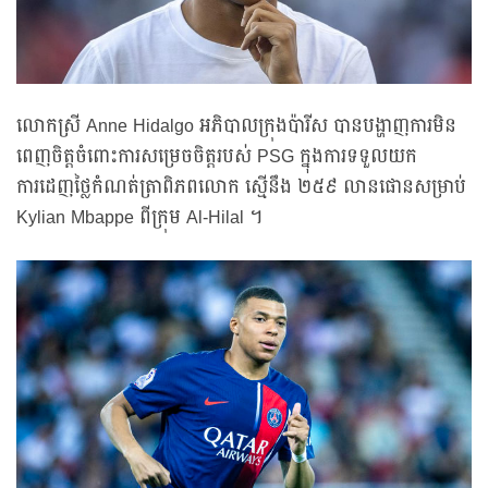
លោកស្រី Anne Hidalgo អភិបាលក្រុងប៉ារីស បានបង្ហាញការមិន
ពេញចិត្តចំពោះការសម្រេចចិត្តរបស់ PSG ក្នុងការទទួលយក
ការដេញថ្លៃកំណត់ត្រាពិភពលោក ស្មើនឹង ២៥៩ លានផោនសម្រាប់
Kylian Mbappe ពីក្រុម Al-Hilal ។