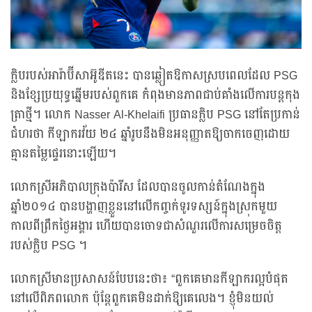
ក្លិបរបស់អារ៉ាប៊ីសាអ៊ូឌីតនេះ បានឆ្លៀតឱកាសស្របពេលដែល PSG
និងខ្សែប្រយុទ្ធឆ្នើមរបស់ពួកគេ កំពុងមានភាពជាប់គាំងលើការបន្តកុង
ត្រាថ្មី។ លោក Nasser Al-Khelaifi ប្រធានក្លិប PSG នៅតែប្រកាន់
ជំហរថា កីឡាករវ័យ ២៤ ឆ្នាំរូបនឹងមិនអនុញ្ញាតឱ្យចាកចេញដោយ
គ្មានតម្លៃផ្ទេរនោះឡើយ។
លោកស្រីអភិបាលក្រុងប៉ារីស ដែលបានចូលកាន់តំណែងក្នុង
ឆ្នាំ២០១៤ បានបង្ហាញខ្លួននៅលើកញ្ចក់ទូរទស្សន៍ក្នុងស្រុកមួយ
កាលពីព្រឹកថ្ងៃអង្គារ ហើយបានចោទជាសំណួរលើការសម្រេចចិត្ត
របស់ក្លិប PSG ។
លោកស្រីមានប្រសាសន៍បែបនេះថា៖ “ពួកគេមានកីឡាករល្អបំផុត
នៅលើពិភពលោក ប៉ុន្តែពួកគេមិនដាក់ឱ្យគេលេង។ ខ្ញុំមិនយល់