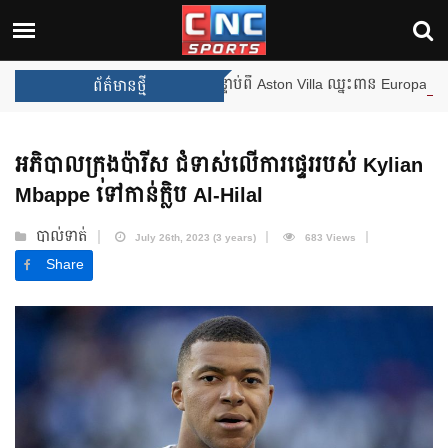
ងឈ្នះពានរង្វាន់បន្ថែមទៀត បន្ទាប់ពី Aston Villa ឈ្នះពាន Europa League
ព័ត៌មានថ្មី
អភិបាលក្រុងប៉ារីស ជំទាស់លើការផ្ទេររបស់ Kylian
Mbappe ទៅកាន់ក្លិប Al-Hilal
បាល់ទាត់
July 26th, 2023 (3 years)
683 Views
Share