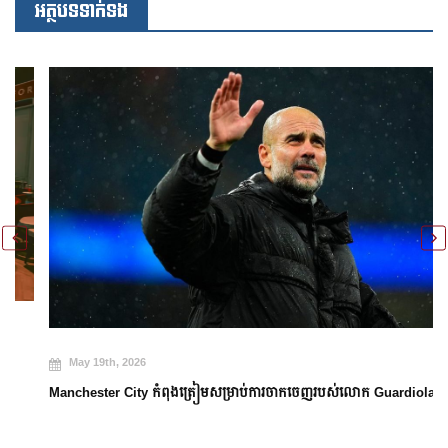
អត្ថបទទាក់ទង
May 19th, 2026
Manchester City កំពុងត្រៀមសម្រាប់ការចាកចេញរបស់លោក Guardiola