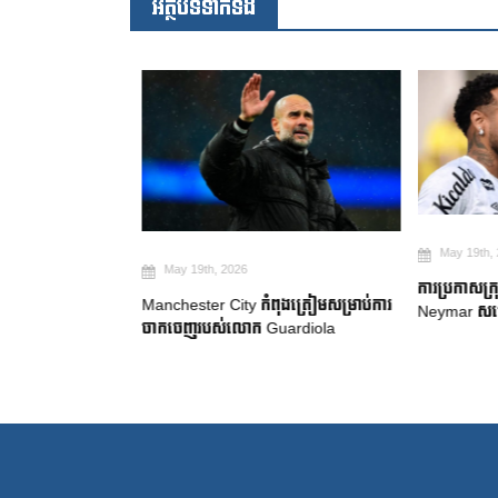
អត្ថបទទាក់ទង
May 19th, 2
May 19th, 2026
២ ឆ្នាំ ដើម្បី
ការប្រកាសក្រុ
Manchester City កំពុងត្រៀមសម្រាប់ការ
gue
Neymar សម្រេ
ចាកចេញរបស់លោក Guardiola