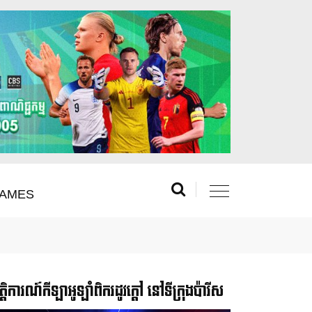
AMES
រឹត្តិការណ៍កីឡាអូឡាំពិករដូវក្ដៅ នៅទីក្រុងប៉ារីស