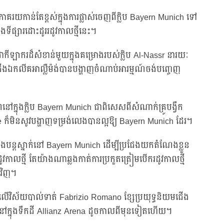
ាគរយកាន់តែខ្ពស់ក្នុងការផ្លាស់ចេញពីក្លិប Bayern Munich ទៅ
ុងទីផ្សារដោះដូររដូវកាលថ្មីនេះ។
កីឡាករដ៏សំខាន់មួយក្នុងគម្រោងរបស់ក្លិប Al-Nassr នារយៈ
បជើងឯកលីគអាល្លឺម៉ង់បានបង្ហាញចំណាប់អារម្មណ៍ចង់បញ្ចេញ
ក្នុងក្លិប Bayern Munich ជាពិសេសពីសំណាក់គ្រូបង្វឹក
ក៏មិនសូវបង្ហាញទម្រង់លេងបានល្អឱ្យ Bayern Munich ដែរ។
ានឹងបន្តស្នាក់នៅ Bayern Munich ដើម្បីប្រជែងយកតំណែងខ្លួន
កាលថ្មី តែយ៉ាងណាឆ្លងកាត់ការប្រកួតត្រៀមបើករដូវកាលថ្មី
ៅវិញ។
ើវិស័យបាល់ទាត់ Fabrizio Romano ខ្សែប្រយុទ្ធនិយមជើង
ពនៅក្នុងទឹកដី Allianz Arena ដូចកាលពីមុនទៀតហើយ។