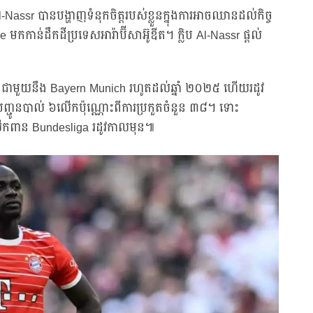
្លិប Al-Nassr បានបង្ហាញទំនុកចិត្តរបស់ខ្លួនក្នុងការអាចឈានដល់កិច្ច
កកាន់ដឹកដីប្រទេសអារ៉ាប៊ីសាអ៊ូឌីត។ ក្លិប Al-Nassr ផ្តល់
សន្យាជាមួយនឹង Bayern Munich រហូតដល់ឆ្នាំ ២០២៥ ហើយរដូវ
ងបញ្ជូនបាល់ ៦លើកប៉ុណ្ណោះពីការប្រកួតចំនួន ៣៨។ ទោះ
ើកពាន Bundesliga រដូវកាលមុន៕