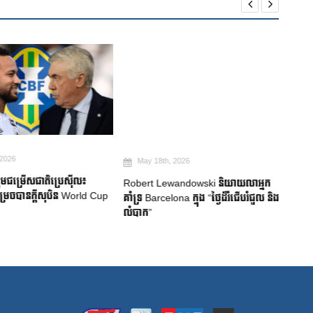
026
May 18th, 2026
Ma
មជម្រើសជាតិប្រេស៊ីល៖
Robert Lewandowski និយាយលាអ្នក
Mitom
ចបានក្តីសុបិន World Cup
គាំទ្រ Barcelona ក្នុង “ថ្ងៃដ៏រំជើបរំជួល និង
ជប៉ុន
លំបាក”
របួសស