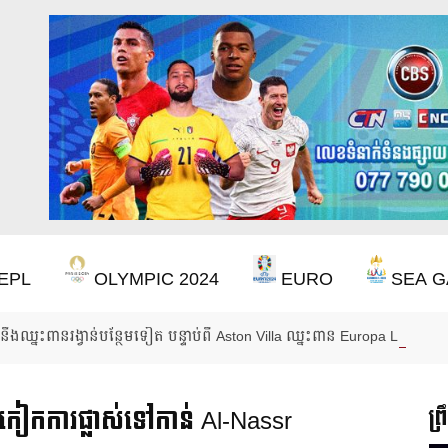
EPL
OLYMPIC 2024
EURO
SEA G
ឹងឈ្នះពានរង្វាន់បន្ថែមទៀត បន្ទាប់ពី Aston Villa ឈ្នះពាន Europa League
តែកៀកការផ្លាស់ទៅកាន់ Al-Nassr
ព្