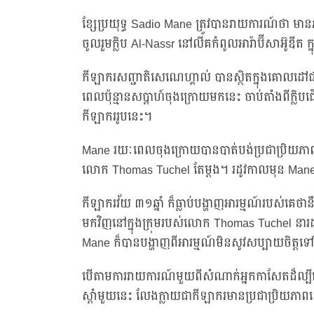
ខ្សែប្រយុទ្ធ Sadio Mane ត្រូវបានរាយការណ៍ថា មានភ
ចូលរួមក្លិប Al-Nassr នៅលីគកំពូលអារ៉ាប៊ីសាអ៊ូឌីត ក្ន
កីឡាករសញ្ជាតិសេណេហ្គាល់ បានស្ថិតក្នុងគោលដៅជា
ពេលប៉ុន្មានសប្តាហ៍ចុងក្រោយមកនេះ ចាប់តាំងពីក្លិ
កីឡាកររូបនេះ។
Mane រយៈពេលចុងក្រោយបានបាត់បង់ប្រជាប្រិយភាពនៅ
លោក Thomas Tuchel តែម្តង។ រដូវកាលមុន Mane 
កីឡាករវ័យ ៣១ឆ្នាំ ក៏ធ្លាប់បង្ហាញអារម្មណ៍របស់គេថ
មកវិញនៅក្នុងក្រុមរបស់លោក Thomas Tuchel នារដូវ
Mane ក៏បានបង្ហាញពីអារម្មណ៍មិនសូវសប្បាយចិត្តទ
បើតាមការរាយការណ៍មួយពីសំណាក់អ្នកកាសែតដ៏ល្បីល
ស្តាំមួយនេះ លែងក្លាយជាកីឡាករមានប្រជាប្រិយភា