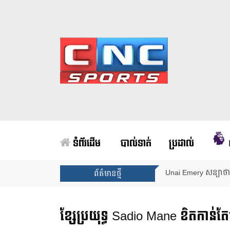
ទំព័រដើម
បាល់ទាត់
ប្រដាល់
Unai Emery សន្យាថាន
ព័ត៌មានថ្មី
ខ្សែប្រយុទ្ធ Sadio Mane ខិតកាន់