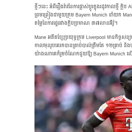
ថ្មីៗនេះ អំពីរឿងរ៉ាវនៃការផ្លាស់ប្តូរក្នុងរដូវកាលថ្មី ក
ព្រមព្រៀងជាមួយក្រុម Bayern Munich នាំយក Mane ម
តម្លៃនៃការផ្ទេររវាងក្លិបប្រមាណ ៣៧លានអឺរ៉ូ។
Mane អតីតខ្សែប្រយុទ្ធក្រុម Liverpool មានកិច្ច
កាលមុនរូបគេរកបានគ្រាប់បាល់ត្រឹមតែ ១២គ្រាប់ និ
យ៉ាងណាគេក៏រួមចំណែកជួយឱ្យ Bayern Munich ល