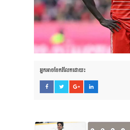
អ្នកអាចចែករំលែកដោយ៖