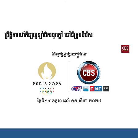
ព្រឹត្តិការណ៍កីឡាអូឡាំពិករដូវក្ដៅ នៅទីក្រុងប៉ារីស