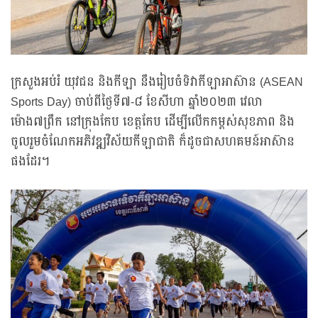
ក្រសួងអប់រំ យុវជន និងកីឡា នឹងរៀបចំទិវាកីឡាអាស៊ាន (ASEAN
Sports Day) ចាប់ពីថ្ងៃទី៧-៨ ខែសីហា ឆ្នាំ២០២៣ វេលា
ម៉ោង៧ព្រឹក នៅក្រុងកែប ខេត្តកែប ដើម្បីលើកកម្ពស់សុខភាព និង
ចូលរួមចំណែកអភិវឌ្ឍវិស័យកីឡាជាតិ ក៏ដូចជាសហគមន៍អាស៊ាន
ផងដែរ។