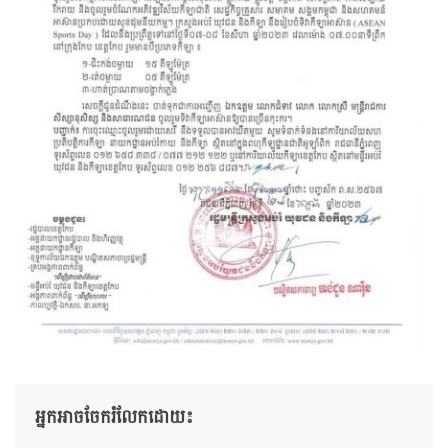
អ្នកអាចចែករំលែកដោយ៖