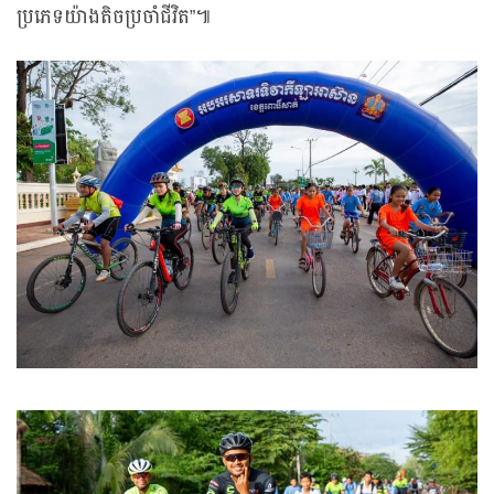
ប្រភេទយ៉ាងតិចប្រចាំជីវិត”៕