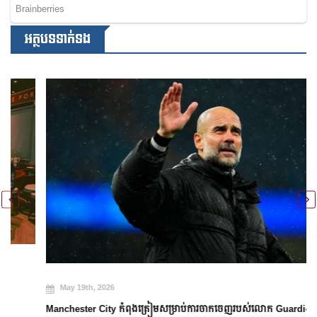
អត្ថបទទាក់ទង
May 19th, 2026
Manchester City កំពុងត្រៀមសម្រាប់ការចាកចេញរបស់លោក Guardiola