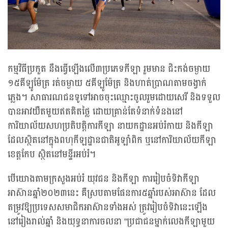
កម្មវិធីប្រកួត នឹងធ្វើឡើងលើ៣ប្រភេទកីឡា រួមមាន ជិះកង់ចម្ងាយ
១៥គីឡូម៉ែត្រ រត់ចម្ងាយ ៥គីឡូម៉ែត្រ និងហាត់ប្រាណតាមចង្វាក់
ភ្លេង។ សាធារណជនទូទៅអាចចុះឈ្មោះចូលរួមដោយសេរី និងទទួល
បានអាវយឺតមួយឥតគិតថ្លៃ ដោយគ្រាន់តែទំនាក់ទំនងនៅ
ការិយាល័យសហប្រតិបត្តិការកីឡា នាយកដ្ឋានអប់រំកាយ និងកីឡា
ដែលស្ថិតនៅក្នុងពហុកីឡដ្ឋានជាតិអូឡាំពិក ឬនៅការិយាល័យកីឡា
ខេត្តកែប ស្ថិតនៅមន្ទីរអប់រំ។
បើយោងតាមក្រសួងអប់រំ យុវជន និងកីឡា ការរៀបចំទិវាកីឡា
អាស៊ានឆ្នាំ២០២៣នេះ គឺស្របតាមផែនការ៥ឆ្នាំរបស់អាស៊ាន ដែល
តម្រូវឱ្យប្រទេសសមាជិកអាស៊ានទាំងអស់ ត្រូវរៀបចំទិវានេះឡើង
នៅរៀងរាល់ឆ្នាំ និងយុទ្ធនាការចលនា “ប្រជាជនម្នាក់លេងកីឡាមួយ