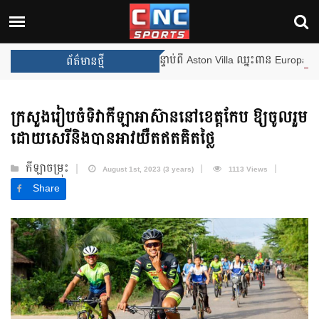
ងឈ្នះពានរង្វាន់បន្ថែមទៀត បន្ទាប់ពី Aston Villa ឈ្នះពាន Europa League
ព័ត៌មានថ្មី
ក្រសួងរៀបចំទិវាកីឡាអាស៊ាននៅខេត្តកែប ឱ្យចូលរួម
ដោយសេរីនិងបានអាវយឺតឥតគិតថ្លៃ
កីឡាចម្រុះ
August 1st, 2023 (3 years)
1113 Views
Share