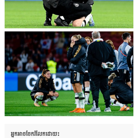
អ្នកអាចចែករំលែកដោយ៖