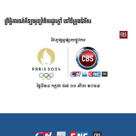
ព្រឹត្តិការណ៍កីឡាអូឡាំពិករដូវក្ដៅ នៅទីក្រុងប៉ារីស