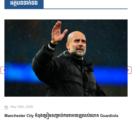
អត្ថបទទាក់ទង
May 19th, 2026
Manchester City កំពុងត្រៀមសម្រាប់ការចាកចេញរបស់លោក Guardiola