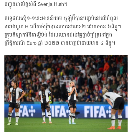
បញ្ជូនបាល់ខ្ពស់ពី Svenja Huth។
លទ្ធផលស្មើ១-១នេះមានន័យថា កូឡុំប៊ីបានបញ្ចប់នៅលើកំពូល
តារាងពូល H ហើយម៉ារ៉ុកបានឈរនៅលេខ២ ដោយមាន ៦ពិន្ទុ។
ក្រុមកីឡាការិនីអាល្លឺម៉ង់ ដែលឈានដល់វគ្គផ្ដាច់ព្រ័ត្រនៅក្នុង
ព្រឹត្តិការណ៍ Euro ឆ្នាំ ២០២២ បានបញ្ចប់ដោយមាន ៤ ពិន្ទុ។