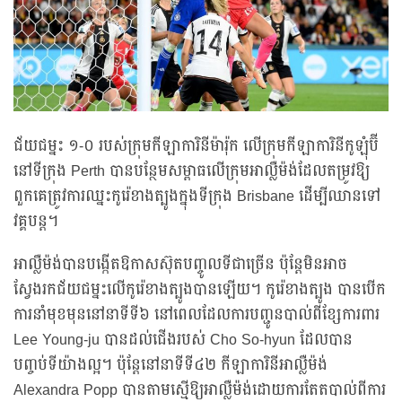
ជ័យជម្នះ ១-០ របស់ក្រុមកីឡាការិនីម៉ារ៉ុក លើក្រុមកីឡាការិនីកូឡុំប៊ី
នៅទីក្រុង Perth បានបន្ថែមសម្ពាធលើក្រុមអាល្លឺម៉ង់ដែលតម្រូវឱ្យ
ពួកគេត្រូវការឈ្នះកូរ៉េខាងត្បូងក្នុងទីក្រុង Brisbane ដើម្បីឈានទៅ
វគ្គបន្ត។
អាល្លឺម៉ង់បានបង្កើតឱកាសស៊ុតបញ្ចូលទីជាច្រើន ប៉ុន្តែមិនអាច
ស្វែងរកជ័យជម្នះលើកូរ៉េខាងត្បូងបានឡើយ។ កូរ៉េខាងត្បូង បានបើក
ការនាំមុខមុននៅនាទីទី៦ នៅពេលដែលការបញ្ជូនបាល់ពីខ្សែការពារ
Lee Young-ju បានដល់ជើងរបស់ Cho So-hyun ដែលបាន
បញ្ចប់ទីយ៉ាងល្អ។ ប៉ុន្តែនៅនាទីទី៤២ កីឡាការិនីអាល្លឺម៉ង់
Alexandra Popp បានតាមស្មើឱ្យអាល្លឺម៉ង់ដោយការតែតបាល់ពីការ