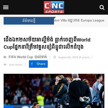
Arsenal បញ្ចប់ការរង់ចាំ ២២ ឆ្នាំ 
ព័ត៌មានថ្មី
ជើងឯក២សម័យអាល្លឺម៉ង់ ធ្លាក់ចេញពីWorld
Cupផ្នែកនារីត្រឹមវគ្គសន្សំពិន្ទុជាលើកដំបូង
FIFA World Cup
បាល់ទាត់
,
August 4th, 2023 (3 years)
Share
1124 Views