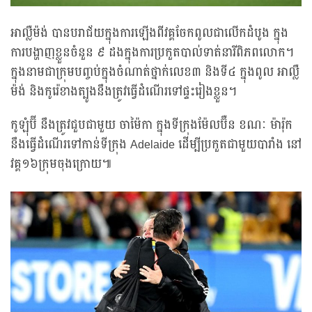
អាល្លឺម៉ង់ បានបរាជ័យក្នុងការឡើងពីវគ្គចែកពូលជាលើកដំបូង ក្នុង
ការបង្ហាញខ្លួនចំនួន ៩ ដងក្នុងការប្រកួតបាល់ទាត់នារីពិភពលោក។
ក្នុងនាមជាក្រុមបញ្ចប់ក្នុងចំណាត់ថ្នាក់លេខ៣ និងទី៤ ក្នុងពូល អាល្លឺ
ម៉ង់ និងកូរ៉េខាងត្បូងនឹងត្រូវធ្វើដំណើរទៅផ្ទះរៀងខ្លួន។
កូឡុំប៊ី នឹងត្រូវជួបជាមួយ ចាម៉ៃកា ក្នុងទីក្រុងម៉ែលប៊ឺន ខណៈ ម៉ារ៉ុក
នឹងធ្វើដំណើរទៅកាន់ទីក្រុង Adelaide ដើម្បីប្រកួតជាមួយបារាំង នៅ
វគ្គ១៦ក្រុមចុងក្រោយ៕