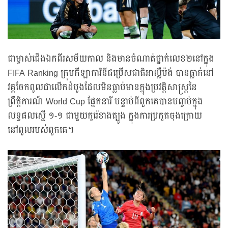
ជាម្ចាស់ជើងឯកពីរសម័យកាល និងមានចំណាត់ថ្នាក់លេខ២នៅក្នុង
FIFA Ranking ក្រុមកីឡាការិនីជម្រើសជាតិអាល្លឺម៉ង់ បានធ្លាក់នៅ
វគ្គចែកពូលជាលើកដំបូងដែលមិនធ្លាប់មានក្នុងប្រវត្តិសាស្ត្រនៃ
ព្រឹត្តិការណ៍ World Cup ផ្នែកនារី បន្ទាប់ពីពួកគេបានបញ្ចប់ក្នុង
លទ្ធផលស្មើ ១-១ ជាមួយកូរ៉េខាងត្បូង ក្នុងការប្រកួតចុងក្រោយ
នៅពូលរបស់ពួកគេ។