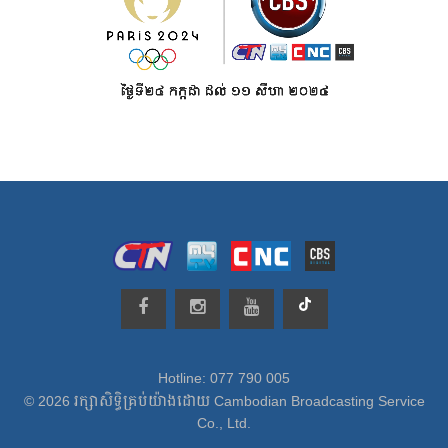
Hotline: 077 790 005
© 2026 រក្សាសិទ្ធិគ្រប់យ៉ាងដោយ Cambodian Broadcasting Service
Co., Ltd.