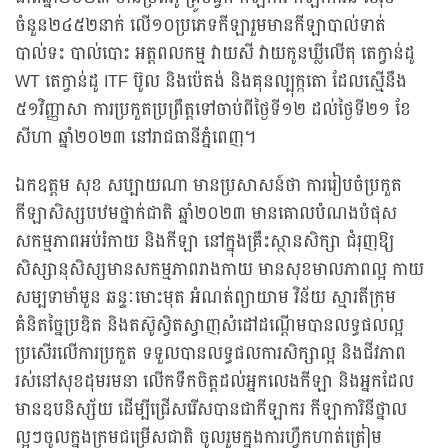
ចំនួន២៤៥២នាក់ លើ១០ប្រភេទកីឡារួមមានកីឡាបាល់ទាត់
បាល់ទះ បាល់បោះ អត្តពលកម្ម វាយសី វាយកូនឃ្លីលើតុ តេក្វាន់ដូ
WT តេក្វាន់ដូ ITF ប៊ូល និងប៉េតង់ និងគុនល្បុក្កតោ ដែលស្មើនឹង
៥១វិញ្ញាសា ការប្រកួតប្រព្រឹត្តទៅចាប់ពីថ្ងៃទី១២ ដល់ថ្ងៃទី២១ ខែ
សីហា ឆ្នាំ២០២៣ នៅរាជធានីភ្នំពេញ។
ឯកឧត្តម សុខ សប្បាយណា មានប្រសាសន៍ថា ការរៀបចំប្រកួត
កីឡាសិស្សបឋមថ្នាក់ជាតិ ឆ្នាំ២០២៣ មានគោលបំណងបំផុស
សកម្មភាពអប់រំកាយ និងកីឡា នៅក្នុងគ្រឹះស្ថានសិក្សា ជំរុញឱ្យ
សិស្សានុសិស្សមានសកម្មភាពរាងកាយ មានសុខមាលភាពល្អ កាយ
សម្បទាមំាមួន ឆន្ទៈមោះមុត អំណត់ព្យាយាម វិន័យ ស្មារតីក្រុម
គំនិតច្នៃប្រឌិត និងតស៊ូស្វិតស្វាញសំដៅដណ្ដើមបានលទ្ធផលល្អ
ប្រសើរលើការប្រកួត ទទួលបានលទ្ធផលការសិក្សាល្អ និងជីវភាព
រស់នៅសុខដុមរមនា លើកទឹកចិត្តដល់អ្នកលេងកីឡា និងអ្នកដែល
មានឧបនិស្ស័យ ដើម្បីជ្រើសរើសបានជាកីឡាករ កីឡាការិនីថ្នាល
ល្អៗចូលក្នុងក្រុមជម្រើសជាតិ ចូលរួមក្នុងការហ្វឹកហាត់ត្រៀម