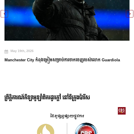
May 19th, 2026
Manchester City កំពុងត្រៀមសម្រាប់ការចាកចេញរបស់លោក Guardiola
ព្រឹត្តិការណ៍កីឡាអូឡាំពិករដូវក្ដៅ នៅទីក្រុងប៉ារីស