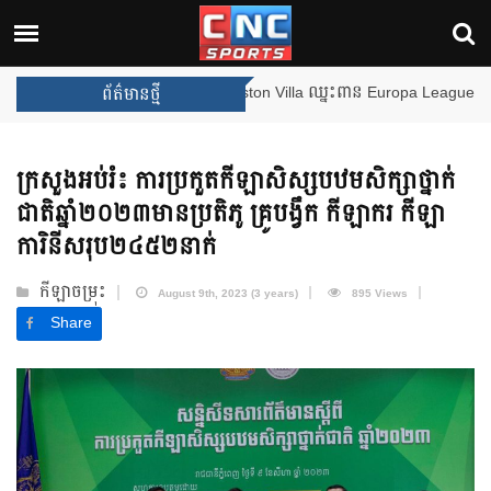
ងឈ្នះពានរង្វាន់បន្ថែមទៀត បន្ទាប់ពី Aston Villa ឈ្នះពាន Europa League
ព័ត៌មានថ្មី
ក្រសួងអប់រំ៖ ការប្រកួតកីឡាសិស្សបឋមសិក្សាថ្នាក់
ជាតិឆ្នាំ២០២៣មានប្រតិភូ គ្រូបង្វឹក កីឡាករ កីឡា
ការិនីសរុប២៤៥២នាក់
កីឡាចម្រុះ
August 9th, 2023 (3 years)
895 Views
Share