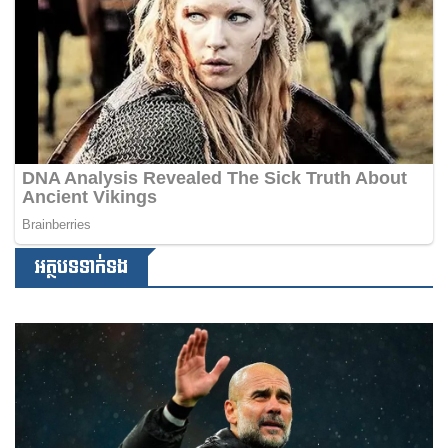
អត្ថបទទាក់ទង