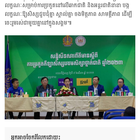
លក្ខណៈសម្រាប់ការប្រកួតនៅលើឆាកជាតិ និងអន្តរជាតិនានា បង្ក
លក្ខណៈឱ្យសិស្សជួបជុំគ្នា ស្គាល់គ្នា ចងមិត្តភាព សាមគ្គីភាព ដើម្បី
ចេះរួមរស់ជាមួយគ្នានៅក្នុងសង្គម៕
អ្នកអាចចែករំលែកដោយ៖