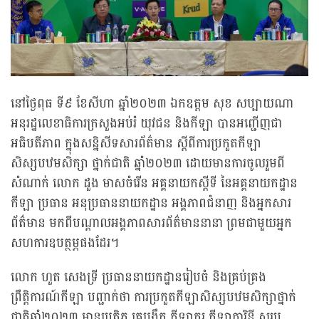
នៅថ្ងៃពុធ ទី៩ ខែសីហា ឆ្នាំ២០២៣ ឯកឧត្តម សុខ សប្បាយណា
អនុរដ្ឋលេខាធិការក្រសួងអប់រំ យុវជន និងកីឡា បានអញ្ជើញជា
អធិបតីភាព ក្នុងសន្និសីទសារព័ត៌មាន ស្តីពីការប្រកួតកីឡា
សិស្សបឋមសិក្សា ថ្នាក់ជាតិ ឆ្នាំ២០២៣ ដោយមានការចូលរួមពី
សំណាក់ លោក ដួង មាសចំរើន អគ្គនាយកស្តីទី នៃអគ្គនាយកដ្ឋាន
កីឡា ប្រធាន អនុប្រធាននាយកដ្ឋាន អង្គភាពជំនាញ និងអ្នកសារ
ព័ត៌មាន មកពីបណ្តាលអង្គភាពសារព័ត៌មាននានា ព្រមជាមួយអ្នក
សហការឧបត្ថម្ភផងដែរ។
លោក ហួត សេងទ្រី ប្រធាននាយកដ្ឋានរៀបចំ និងគ្រប់គ្រង
ព្រឹត្តិការណ៍កីឡា បញ្ជាក់ថា ការប្រកួតកីឡាសិស្សបឋមសិក្សាថ្នាក់
ជាតិឆ្នាំ២០២៣ មានប្រតិភូ គ្រូបង្វឹក កីឡាករ កីឡាការិនី សរុប