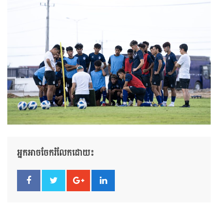
អ្នកអាចចែករំលែកដោយ៖