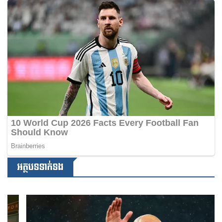
អត្ថបទទាក់ទង