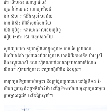
រ៉េត លីហេង៖ ណាហ្គាវើលដ៍
ហួត វ៉ាន់ណេត៖ ណាហ្គាវើលដ៍
អ៊ន់ សីហា៖ គិរីវង់សុខសែនជ័យ
អ៊ាន ពិសី៖ គិរីវង់សុខសែនជ័យ
យ៉ង់ ភូមិន្ទ៖ កងយោធពលខេមរភូមិន្ទ
អៀម រតនា៖ ISI ដង្កោសែនជ័យ
សូមជម្រាបថា កម្ពុជាស្ថិតនៅក្នុងពូលA មាន ថៃ ព្រុយណេ
និងមីយ៉ាន់ម៉ា ស្របពេលដែលពូល B មានទីម័រខាងកើត ម៉ាឡេស៊ី
និងឥណ្ឌូណេស៊ី ខណៈវៀតណាមដែលជាក្រុមការពារតំណែង
ជើងឯក ស្ថិតនៅពូល C ជាមួយហ្វីលីពីន និងឡាវ។
ការប្រកួតទីមួយរបស់កម្ពុជា នឹងត្រូវជួបព្រុយណេ នៅថ្ងៃទី១៧ ខែ
សីហា រួចបន្តប៉ះក្រុមមីយ៉ាន់ម៉ា នៅថ្ងៃទី១៩សីហា មុនប្រកួតជាមួយ
ក្រុមម្ចាស់ផ្ទះថៃ នៅ២ថ្ងៃបន្ទាប់៕