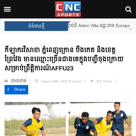
ងឈ្នះពានរង្វាន់បន្ថែមទៀត បន្ទាប់ពី Aston Villa ឈ្នះពាន Europa League
ព័ត៌មានថ្មី
កីឡាករវិសាខា ភ្នំពេញក្រោន បឹងកេត និងខេត្ត
ព្រៃវែង មានឈ្មោះច្រើនជាងគេក្នុងបញ្ជីចុងក្រោយ
សម្រាប់ព្រឹត្តិការណ៍AFFU23
បាល់ទាត់
August 14th, 2023 (3 years)
962 Views
Share