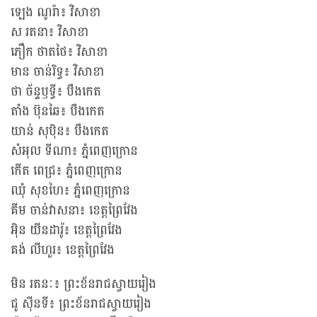
ឡេង ណូរ៉ា៖ វិសាខា
ស រតនា៖ វិសាខា
ភឿក ថាតថៃ៖ វិសាខា
មាន ចាន់រិទ្ធ៖ វិសាខា
ថា ច័ន្ទឫទ្ធី៖ បឹងកេត
តាំង ប៊ុនឆៃ៖ បឹងកេត
យាន់ សុប៉ិន៖ បឹងកេត
សំអុល ទីណា៖ ភ្នំពេញក្រោន
កើត ពេជ្រ៖ ភ្នំពេញក្រោន
ឈុំ សុខហៃ៖ ភ្នំពេញក្រោន
គីម ចាន់វាសនា៖ ខេត្តព្រៃវែង
អ៊ិន យីនដារ៉ូ៖ ខេត្តព្រៃវែង
គង់ លីហួរ៖ ខេត្តព្រៃវែង
មិន រតនៈ៖ ព្រះខ័នរាជស្វាយរៀង
ជូ ស៊ីនទី៖ ព្រះខ័នរាជស្វាយរៀង