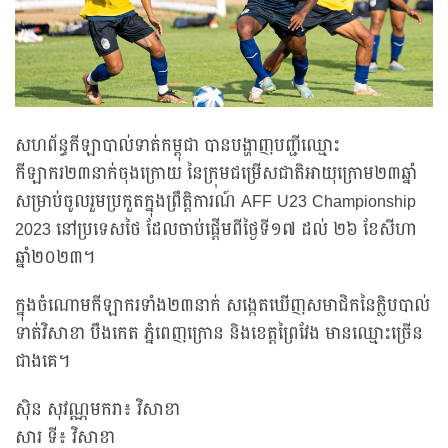
សហព័ន្ធកីឡាបាល់ទាត់កម្ពុជា បានបង្ហាញបញ្ជីឈ្មោះ
កីឡាករ២៣នាក់ចុងក្រោយ នៃក្រុមជម្រើសជាតិអាយុក្រោម២៣ឆ្នាំ
សម្រាប់ចូលរួមប្រកួតក្នុងព្រឹត្តិការណ៍ AFF U23 Championship
2023 នៅប្រទេសថៃ ដែលចាប់ផ្ដើមពីថ្ងៃទី១៧ ដល់ ២៦ ខែសីហា
ឆ្នាំ២០២៣។
ក្នុងចំណោមកីឡាករទាំង២៣នាក់ សង្កេតឃើញសមាជិកនៃក្លិបបាល់
ទាត់វិសាខា បឹងកេត ភ្នំពេញក្រោន និងខេត្តព្រៃវែង មានឈ្មោះច្រើន
ជាងគេ។
ស៊ិន សុវណ្ណមករា៖ វិសាខា
សារ ទី៖ វិសាខា