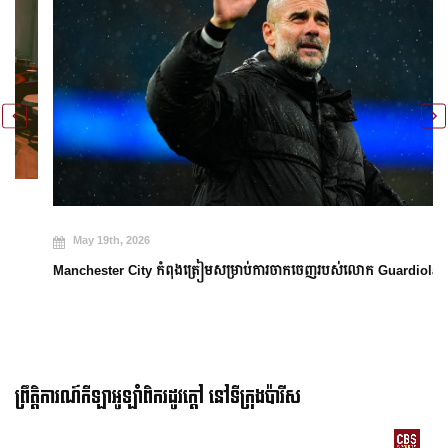
May 19th, 2026
Manchester City កំពុងត្រៀមសម្រាប់ការចាកចេញរបស់លោក Guardiola
ព្រឹត្តិការណ៍កីឡាអូឡាំពិករដូវក្ដៅ នៅទីក្រុងប៉ារីស