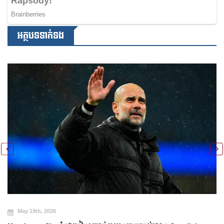
អត្ថបទទាក់ទង
M
May 19th, 2026
ការប
Cu