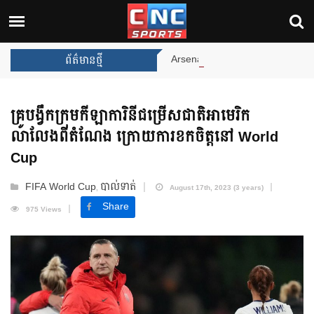
Arsenal បញ្ចប់ការរង់ចាំ ២២ ឆ្នាំ 
ព័ត៌មានថ្មី
គ្រូបង្វឹកក្រុមកីឡាការិនីជម្រើសជាតិអាមេរិក
លាលែងពីតំណែង ក្រោយការខកចិត្តនៅ World
Cup
FIFA World Cup
បាល់ទាត់
,
August 17th, 2023 (3 years)
Share
975 Views