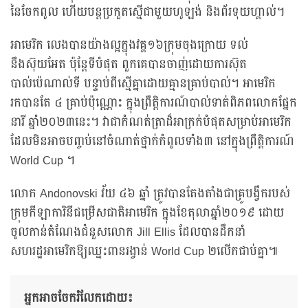
នៃចែកពូល ហើយបន្តប្រកួតស្មើជាមួយហូឡង់ និងព័រទុយហ្គាល់។
អាមេរិក លេងបានយ៉ាងល្អក្នុងវគ្គ១៦ក្រុមចុងក្រោយ ទល់
នឹងស៊ុយអែត ប៉ុន្តែទីបំផុត ពួកគេបានចាញ់ដោយការស៊ុត
បាល់ប៉េណាល់ទី បន្ទាប់ពីស្មើគ្នាដោយគ្មានគ្រាប់បាល់។ អាមេរិក
រកបានតែ ៤ គ្រាប់ប៉ុណ្ណោះ ក្នុងព្រឹត្តិការណ៍បាល់ទាត់ពិភពលោកផ្នែក
នារី ឆ្នាំ២០២៣នេះ។ វាជាកំណត់ត្រាដ៏អាក្រក់បំផុតសម្រាប់អាមេរិក
ដែលមិនអាចបញ្ចប់នៅចំណាត់ថ្នាក់កំពូលទាំង៣ នៅក្នុងព្រឹត្តិការណ៍
World Cup ។
លោក Andonovski វ័យ ៤៦ ឆ្នាំ ត្រូវបានតែងតាំងជាគ្រូបង្វឹករបស់
ក្រុមកីឡាការិនីជម្រើសជាតិអាមេរិក ក្នុងខែតុលាឆ្នាំ២០១៩ ដោយ
ចូលកាន់តំណែងជំនួសលោក Jill Ellis ដែលបានដឹកនាំ
សហរដ្ឋអាមេរិកឱ្យឈ្នះពានរង្វាន់ World Cup ២លើកជាប់គ្នា៕
អ្នកអាចចែករំលែកដោយ៖