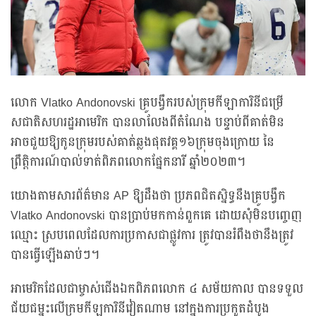
លោក Vlatko Andonovski គ្រូបង្វឹករបស់ក្រុមកីឡាការិនីជម្រើ
សជាតិសហរដ្ឋអាមេរិក បានលាលែងពីតំណែង បន្ទាប់ពីគាត់មិន
អាចជួយឱ្យកូនក្រុមរបស់គាត់ឆ្លងផុតវគ្គ១៦ក្រុមចុងក្រោយ នៃ
ព្រឹត្តិការណ៍បាល់ទាត់ពិភពលោកផ្នែកនារី ឆ្នាំ២០២៣។
យោងតាមសារព័ត៌មាន AP ឱ្យដឹងថា ប្រភពជិតស្និទ្ធនឹងគ្រូបង្វឹក
Vlatko Andonovski បានប្រាប់មកកាន់ពួកគេ ដោយសុំមិនបញ្ចេញ
ឈ្មោះ ស្របពេលដែលការប្រកាសជាផ្លូវការ ត្រូវបានរំពឹងថានឹងត្រូវ
បានធ្វើឡើងឆាប់ៗ។
អាមេរិកដែលជាម្ចាស់ជើងឯកពិភពលោក ៤ សម័យកាល បានទទួល
ជ័យជម្នះលើក្រុមកីឡការិនីវៀតណាម នៅក្នុងការប្រកួតដំបូង