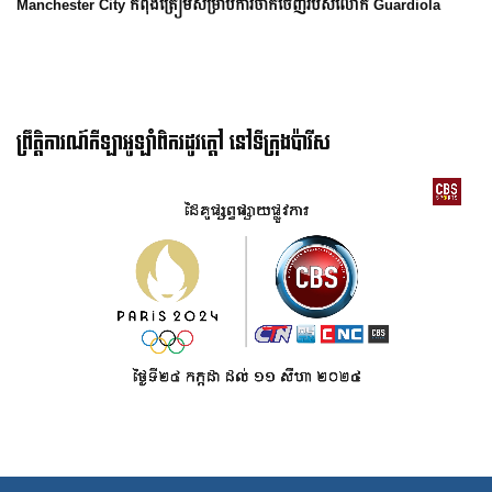
anchester City កំពុងត្រៀមសម្រាប់ការចាកចេញរបស់លោក Guardiola
ព្រឹត្តិការណ៍កីឡាអូឡាំពិករដូវក្ដៅ នៅទីក្រុងប៉ារីស