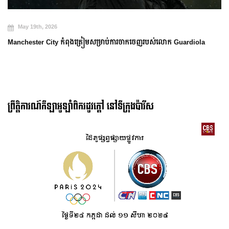
May 19th, 2026
Manchester City កំពុងត្រៀមសម្រាប់ការចាកចេញរបស់លោក Guardiola
ព្រឹត្តិការណ៍កីឡាអូឡាំពិករដូវក្ដៅ នៅទីក្រុងប៉ារីស