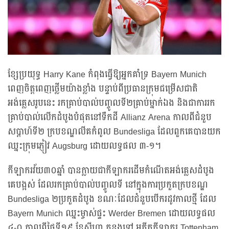
ខ្សែប្រយុទ្ធ Harry Kane កំពុងធ្វើឱ្យអ្នកគាំទ្រ Bayern Munich
ពេញចិត្តពេញថ្លើមយ៉ាងខ្លាំង បន្ទាប់ពីប្រធានក្រុមជម្រើសជាតិ
អង់គ្លេសរូបនេះ រកគ្រាប់បាល់បញ្ចូលទី២គ្រាប់ម្នាក់ឯង និងជាការរក
គ្រាប់បាល់លើកដំបូងបំផុតនៅទឹកដី Allianz Arena កាលពីជំនួប
សប្តាហ៍ទី២ ក្របខណ្ឌលីគកំពូល Bundesliga ដែលពួកគេបានយក
ឈ្នះក្រុមភ្ញៀវ Augsburg ដោយលទ្ធផល ៣-១។
កីឡាករវ័យ៣០ឆ្នាំ បានក្លាយជាកីឡាករដើមកំណើតអង់គ្លេសដំបូង
គេបង្អស់ ដែលរកគ្រាប់បាល់បញ្ចូលទី នៅក្នុងការប្រកួតក្របខណ្ឌ
Bundesliga ២ប្រកួតដំបូង ខណៈដែលជំនួបបើករដូវកាលថ្មី ដែល
Bayern Munich ឈ្នះម្ចាស់ផ្ទះ Werder Bremen ដោយលទ្ធផល
៤-០ កាលពីថ្ងៃទី១៩ ខែសីហា កន្លងទៅ អតីតកីឡាករ Tottenham