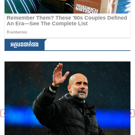
អត្ថបទទាក់ទង