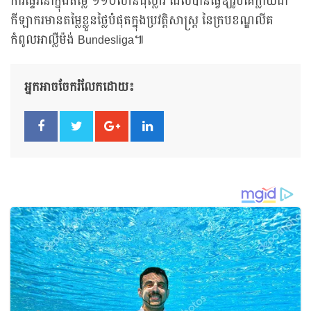
ការផ្ទេរនៅក្នុងតម្លៃ ១១០លានដុល្លារ ដែលបានធ្វើឱ្យរូបគេក្លាយជា
កីឡាករមានតម្លៃខ្លួនថ្លៃបំផុតក្នុងប្រវត្តិសាស្ត្រ នៃក្របខណ្ឌលីគ
កំពូលអាល្លឺម៉ង់ Bundesliga៕
អ្នកអាចចែករំលែកដោយ៖