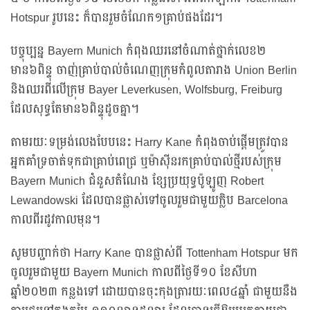
Hotspur រូបនេះ ក៏បានរួមចំណែក១គ្រាប់ផងដែរ។
បច្ចុប្បន្ន Bayern Munich កំពុងឈរនៅចំណាត់ថ្នាក់លេខ២
មាន៦ពិន្ទុ ចាញ់គ្រាប់បាល់ចំណេញក្រុមកំពូលតារាង Union Berlin
និងឈរពីលើក្រុម Bayer Leverkusen, Wolfsburg, Freiburg
ដែលសុទ្ធតែមាន៦ពិន្ទុដូចគ្នា។
តាមរយៈទម្រង់លេងបែបនេះ Harry Kane កំពុងចាប់ផ្តើមត្រូវបាន
អ្នកគាំទ្រចាត់ទុកជាគ្រាប់ពេជ្រ ឬម៉ាស៊ីនរកគ្រាប់បាល់ថ្មីរបស់ក្រុម
Bayern Munich ជំនួសតំណែង ខ្សែប្រយុទ្ធប៉ូឡូញ Robert
Lewandowski ដែលបានផ្លាស់ទៅចូលរួមជាមួយក្លិប Barcelona
កាលពីរដូវកាលមុន។
សូមបញ្ជាក់ថា Harry Kane បានផ្លាស់ពី Tottenham Hotspur មក
ចូលរួមជាមួយ Bayern Munich កាលពីថ្ងៃទី១០ ខែសីហា
ឆ្នាំ២០២៣ កន្លងទៅ ដោយបានចុះកុងត្រារយៈពេល៤ឆ្នាំ ជាមួយនឹង