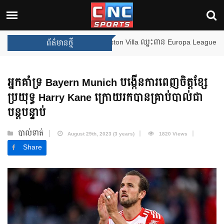
ងឈ្នះពានរង្វាន់បន្ថែមទៀត បន្ទាប់ពី Aston Villa ឈ្នះពាន Europa League
ព័ត៌មានថ្មី
អ្នកគាំទ្រ Bayern Munich បង្កើនការពេញចិត្តខ្សែ
ប្រយុទ្ធ Harry Kane ក្រោយរកបានគ្រាប់បាល់ជា
បន្តបន្ទាប់
បាល់ទាត់
August 29th, 2023 (3 years)
1820 Views
Share