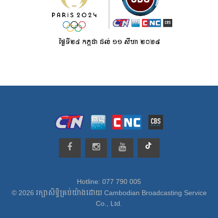
Hotline: 077 790 005
© 2026 រក្សាសិទ្ធិគ្រប់យ៉ាងដោយ Cambodian Broadcasting Service
Co., Ltd.