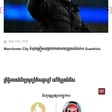
May 19th, 2026
Manchester City កំពុងត្រៀមសម្រាប់ការចាកចេញរបស់លោក Guardiola
ព្រឹត្តិការណ៍កីឡាអូឡាំពិករដូវក្ដៅ នៅទីក្រុងប៉ារីស