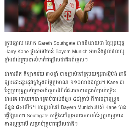
គ្រូបង្គោល លោក Gareth Southgate បាននិយាយថា ខ្សែប្រយុទ្ធ
Harry Kane ផ្លាស់ទៅកាន់ Bayern Munich អាចនឹងផ្តល់ផលល្អ
ខ្លាំងដល់ក្រុមបាល់ទាត់ជម្រើសជាតិអង់គ្លេស។
ជាការពិត កីឡាករវ័យ ៣០ឆ្នាំ បានផ្លាស់ទៅក្រុមយក្សអាល្លឺម៉ង់ នាទី
ផ្សារដោះដូររដូវក្តៅក្នុងតម្លៃប្រមាណ ១១០លានដុល្លារ។ Kane ជា
ខ្សែប្រយុទ្ធប្រចាំក្រុមអង់គ្លេសទីពីរដែលរកបានគ្រាប់បាល់ច្រើន
ជាងគេ ដោយរកបានគ្រាប់បាល់ចំនួន ៥៨គ្រាប់ ពីការបង្ហាញខ្លួន
ចំនួន ៨៤លើក។ ការផ្លាស់ទៅ Bayern Munich របស់ Kane បាន
ធ្វើឱ្យលោក Southgate សម្លឹងឃើញអនាគតរបស់ខ្សែប្រយុទ្ធមាន
ភាពល្អប្រសើ សម្រាប់ក្រុមជម្រើសជាតិ។