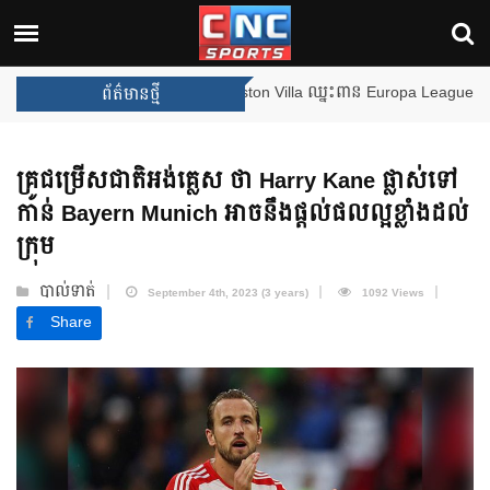
ងឈ្នះពានរង្វាន់បន្ថែមទៀត បន្ទាប់ពី Aston Villa ឈ្នះពាន Europa League
ព័ត៌មានថ្មី
គ្រូជម្រើសជាតិអង់គ្លេស ថា Harry Kane ផ្លាស់ទៅ
កាន់ Bayern Munich អាចនឹងផ្តល់ផលល្អខ្លាំងដល់
ក្រុម
បាល់ទាត់
September 4th, 2023 (3 years)
1092 Views
Share