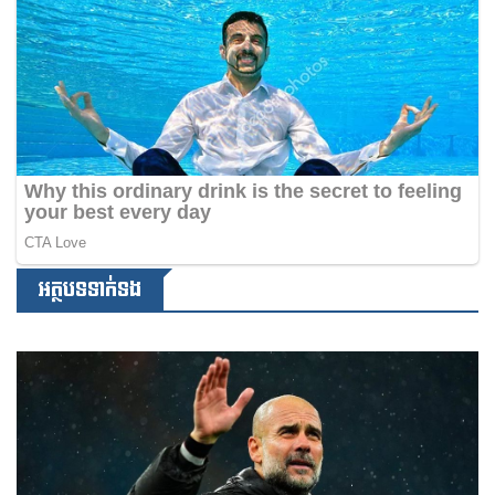
អត្ថបទទាក់ទង