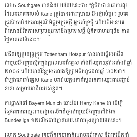
លោក Southgate បាននិយាយបែបនេះថា៖ “ខ្ញុំគិតថា វាជាការល្អ
ដែលអនាគតរបស់ Kane ត្រូវបានដោះស្រាយ និងផ្លាស់ប្តូរ។ រូបគេ
ត្រូវតែចាប់យកអារម្មណ៍មិត្តរួមក្រុមថ្មី អ្នកគាំទ្រថ្មី ហើយក៏មានបទ
ពិសោធជីវិតការសម្របខ្លួនទៅនឹងប្រទេសថ្មី ខ្ញុំគិតថាមានច្រើន ភាព
វិជ្ជមាននៅទីនោះ។”
អតីតខ្សែប្រយុទ្ធក្រុម Tottenham Hotspur បានចាប់ផ្តើមអាជីព
ជាមួយនឹងក្រុមស្ថិតក្នុងប្រទេសអង់គ្លេស តាំងពីឈុតយុវជនតាំងពីឆ្នាំ
២០០៤ ហើយបានវិវឌ្ឍមកលេងឱ្យក្រុមធំរហូតដល់ឆ្នាំ ២០២៣។
អំឡុងនៅអង់គ្លេស Kane បរាជ័យក្នុងការស្វែងរកការឈ្នះពានរង្វាន់
នានា សម្រាប់អាជីពរបស់ខ្លួន។
ការផ្លាស់ទៅ Bayern Munich នោះដែរ Harry Kane ថា ដើម្បី
ស្វែងរកការឈ្នះពានរង្វាន់លើកដំបូងជាមួយនឹងក្រុមជើងឯក
Bundesliga ១២លើកជាប់គ្នានារយៈពេលចុងក្រោយមកនេះ។
លោក Southgate គ្រូបង្វឹកក្រុមតោកំណាចអង់គ្លេស នឹងត្រូវដឹកនាំ