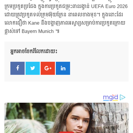
ក្រុមប្រកួតប្រជែង ក្នុងការប្រកួតជម្រុះពានរង្វាន់ UEFA Euro 2026
ដោយត្រូវប្រកួតទល់ក្រុមអ៊ុយក្រែន នាពេលខាងមុខ។ ក្នុងនោះដែរ
លោកជឿថា Kane នឹងបង្ហាញភាពអស្ចារ្យសម្រាប់ការប្រកួតក្រោយ
ផ្លាស់ទៅ Bayern Munich ៕
អ្នកអាចចែករំលែកដោយ៖