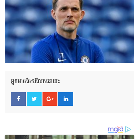
អ្នកអាចចែករំលែកដោយ៖