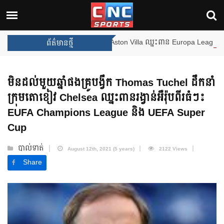
ងឈ្នះពានរង្វាន់បន្ថែមទៀត បន្ទាប់ពី Aston Villa ឈ្នះពាន Europa League
ព័ត៌មានថ្មី
មិនដល់មួយឆ្នាំផងគ្រូបង្វឹក Thomas Tuchel ដឹកនាំ
ក្រុមតោខៀវ Chelsea ឈ្នះពានរង្វាន់អឺរ៉ុបពីរធំៗ៖
EUFA Champions League និង UEFA Super
Cup
បាល់ទាត់
August 12th, 2021 (5 years)
2122 Views
Share