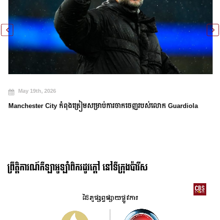
May 19th, 2026
Manchester City កំពុងត្រៀមសម្រាប់ការចាកចេញរបស់លោក Guardiola
ព្រឹត្តិការណ៍កីឡាអូឡាំពិករដូវក្ដៅ នៅទីក្រុងប៉ារីស