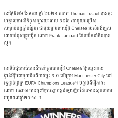
នៅថ្ងៃទី២៦ ខែមករា ឆ្នាំ ២០២១ លោក Thomas Tuchel បានចុះ
ហត្ថលេខាលើកិច្ចសន្យារយៈពេល ១៨ខែ (ជាមួយជម្រើស
សម្រាប់បន្ដឆ្នាំបន្ថែម) ជាមួយក្រុមតោខៀវ Chelsea របស់អង់គ្លេស
ដោយជំនួសគ្រូបង្វឹក លោក Frank Lampard ដែលដឹកនាំមិនបាន
ល្អ។
នៅទីបំផុតគាត់បានដឹកនាំក្រុមតោខៀវ Chelsea ឱ្យឈ្នះពានរ
ង្វាន់អឺរ៉ុបជាមួយនឹងជ័យជម្នះ ១-០ លើក្រុម Manchester City នៅ
វគ្គផ្តាច់ព្រ័ត្រ EUFA Champions League។ បន្ទាប់ពីរឿងនេះ
លោក Tuchel បានចុះកិច្ចសន្យាបន្តជាមួយក្លិបដែលមានសុពលភាព
រហូតដល់ឆ្នាំ២០២៤ ។