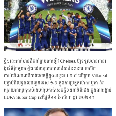
ថ្មីៗនេះគាត់បានដឹកនាំក្រុមតោខៀវ Chelsea ឱ្យទទួលបានពានរ
ង្វាន់អ៊ឺរ៉ុបមួយទៀត ដោយគ្រាប់បាល់ជ័យជំនះនៅពេលស៊ុត
បាល់ប៉េណាល់ទីកាត់សេចក្តីក្នុងលទ្ធផល ៦-៥ លើក្រុម Villareal
បន្ទាប់ពីលទ្ធផលបច្ចេកទេស ១-១ ក្នុងការប្រកួតម៉ោងធម្មតា និង
ក្រោយការប្រកួតម៉ោងបន្ថែមកាត់សេចក្ដី១៥នាទីពីរដង ក្នុងពានរង្វាន់
EUFA Super Cup នៅថ្ងៃទី១១ ខែសីហា ឆ្នាំ ២០២១។