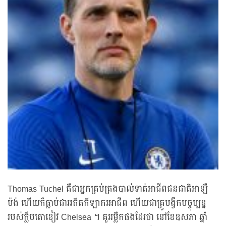
Thomas Tuchel គឺជាអ្នកគ្រប់គ្រងបាល់ទាត់អាជីពជនជាតិអាឡឺ
ម៉ង់ ហើយក៏ធ្លាប់ជាអតីតកីឡាករអាជីព ហើយជាគ្រូបង្វឹកបច្ចុប្បន្ន
របស់ក្លឹបតោខៀវ Chelsea ។ គួររម្លឹកផងដែរថា នៅខែឧសភា ឆ្នាំ