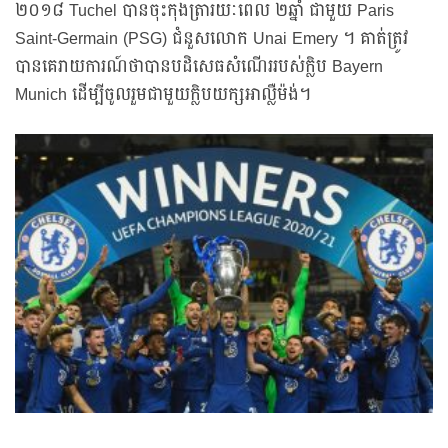
២០១៨ Tuchel បានចុះកុងត្រារយៈពេល ២ឆ្នាំ ជាមួយ Paris
Saint-Germain (PSG) ជំនួសលោក Unai Emery ។ គាត់ត្រូវ
បានគេរាយការណ៍ថាបានបដិសេធសំណើររបស់ក្លិប Bayern
Munich ដើម្បីចូលរួមជាមួយក្លិបយក្សអាល្លឺម៉ង់។