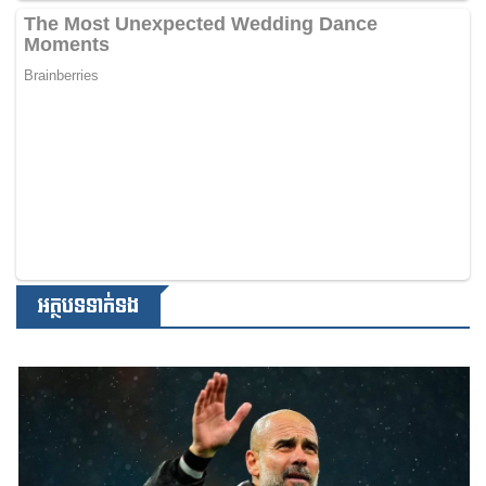
អត្ថបទទាក់ទង