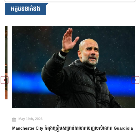
អត្ថបទទាក់ទង
May 19th, 2026
Manchester City កំពុងត្រៀមសម្រាប់ការចាកចេញរបស់លោក Guardiola