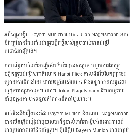
អតីតគ្រូបង្វឹក Bayern Munich លោក Julian Nagelsmann អាច
នឹងត្រូវបានតែងតាំងជាគ្រូបង្វឹកថ្មីរបស់ក្រុមបាល់ទាត់ជម្រើ
សជាតិអាល្លឺម៉ង់។
សហព័ន្ធបាល់ទាត់អាល្លឺម៉ង់ទើបតែបានសម្រេច បញ្ចប់ការងារគ្រូ
បង្វឹកក្រុមជម្រើសជាតិលោក Hansi Flick កាលពីដើមខែកញ្ញានេះ
ក្រោយការដឹកនាំរយៈពេល២ឆ្នាំរបស់លោក មិនទទួលបានលទ្ធផល
ល្អដូចការគ្រោងទុក។ លោក Julian Nagelsmann គឺជាបេក្ខភាព
នាំមុខក្នុងការមកទទួលតំណែងដឹកនាំមួយនេះ។
ទាក់ទិននឹងរឿងនេះដែរ Bayern Munich និងលោក Nagelsmann
បានបើកភ្លើងខៀវជាមួយសហព័ន្ធបាល់ទាត់អាល្លឺម៉ង់ចំពោះការចង់
បានរូបលោកទៅដឹកនាំក្រុម។ ថ្វីបើក្លិប Bayern Munich បានបញ្ចប់