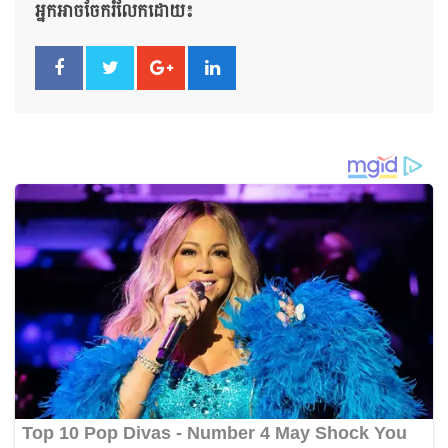
អ្នកអាចចែករំលែកដោយ៖