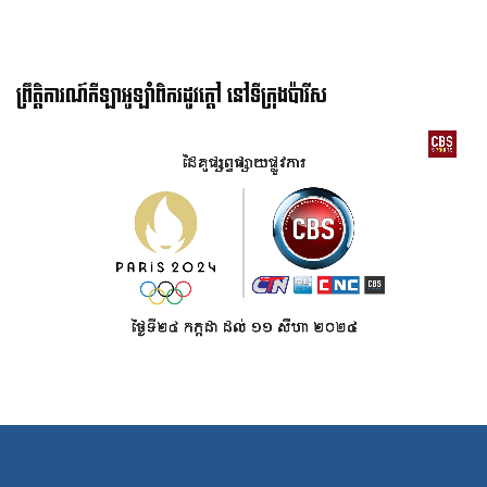
ព្រឹត្តិការណ៍កីឡាអូឡាំពិករដូវក្ដៅ នៅទីក្រុងប៉ារីស