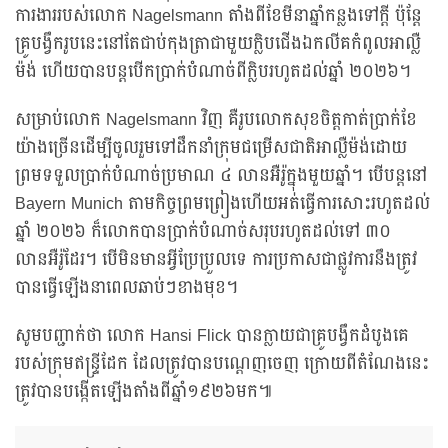
ការងាររបស់លោក Nagelsmann តាំងពីខែមីនាឆ្នាំកន្លងទៅក្ដី ប៉ុន្តែ
គ្រូបង្វឹករូបនេះនៅតែជាប់កុងត្រាជាមួយក្លិបជើងឯកលីគកំពូលអាល្លឺ
ម៉ង់ ហើយបានបន្តបើកប្រាក់បំណាច់ពីក្លិបរហូតដល់ឆ្នាំ ២០២៦។
សម្រាប់លោក Nagelsmann វិញ គឺរូបលោកសុខចិត្តកាត់ប្រាក់ខែ
យ៉ាងច្រើនដើម្បីចូលរួមទៅដឹកនាំក្រុមជម្រើសជាតិអាល្លឺម៉ង់ដោយ
ព្រមទទួលប្រាក់បំណាច់ប្រមាណ ៤ លានអឺរ៉ូក្នុងមួយឆ្នាំ។ បើបន្តនៅ
Bayern Munich តាមកិច្ចព្រមព្រៀងហើយអត់ធ្វើការសោះរហូតដល់
ឆ្នាំ ២០២៦ ក៏លោកបានប្រាក់បំណាច់សរុបរហូតដល់ទៅ ៣០
លានអឺរ៉ូដែរ។ បើមិនមានអ្វីប្រែប្រួលទេ ការប្រកាសជាផ្លូវការនឹងត្រូវ
បានធ្វើឡើងនាពេលឆាប់ៗខាងមុខ។
សូមបញ្ជាក់ថា លោក Hansi Flick បានក្លាយជាគ្រូបង្វឹកដំបូងគេ
របស់ក្រុមឥន្ទ្រីដែក ដែលត្រូវបានបណ្តេញចេញ ក្រោយពីតំណែងនេះ
ត្រូវបានបង្កើតឡើងតាំងពីឆ្នាំ១៩២៦មក៕