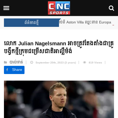
ងឈ្នះពានរង្វាន់បន្ថែមទៀត បន្ទាប់ពី Aston Villa ឈ្នះពាន Europa League
ព័ត៌មានថ្មី
លោក Julian Nagelsmann អាចត្រូវតែងតាំងជាគ្រូ
បង្វឹកថ្មីក្រុមជម្រើសជាតិអាល្លឺម៉ង់
បាល់ទាត់
September 20th, 2023 (3 years)
819 Views
Share