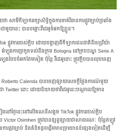
 សាមីកីឡាកររក្សាសិទ្ធិក្នុងការចាត់វិធានការផ្លូវច្បាប់ប្រឆាំង
ីពជាមួយនេះ បានបង្ហោះវីដេអូចំអកឱ្យខ្លួន។
k ផ្លូវការរបស់ក្លិប ដោយបង្ហាញពីកីឡាករជនជាតិនីហ្សេរីយ៉ា
អំឡុងការប្រកួតទល់នឹងក្រុម Bologna នៅក្របខណ្ឌ Serie A
េងបែបចំអកថែមទៀត ប៉ុន្តែ វីដេអូនោះ ត្រូវក្លិបបានលុបចេញ
 Roberto Calenda បានចេញផ្សាយសេចក្តីថ្លែងការណ៍មួយ
ជា Twitter នោះ ដោយនិយាយថាវីដេអូនេះបណ្តាលឱ្យមាន
ៅថ្ងៃនេះនៅលើគណនីសង្គម TikTok ផ្លូវការរបស់ក្លិប
ctor Osimhen ត្រូវបានផ្សព្វផ្សាយជាសាធារណៈ ប៉ុន្តែឥឡូវ
ការផ្លូវច្បាប់ និងគំនិតផ្តួចផ្តើមមានប្រយោជន៍ផ្សេងទៀតដើម្បី