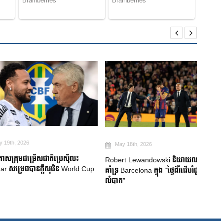
026
May 18th, 2026
Ma
មជម្រើសជាតិប្រេស៊ីល៖
Robert Lewandowski និយាយលាអ្នក
Mitom
ចបានក្តីសុបិន World Cup
គាំទ្រ Barcelona ក្នុង “ថ្ងៃដ៏រំជើបរំជួល និង
ជប៉ុន
លំបាក”
របួសស