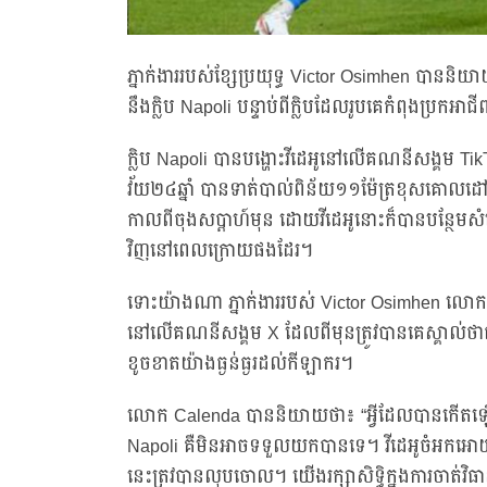
ភ្នាក់ងាររបស់ខ្សែប្រយុទ្ធ Victor Osimhen បាននិយាយថា
នឹងក្លិប Napoli បន្ទាប់ពីក្លិបដែលរូបគេកំពុងប្រកអាជ
ក្លិប Napoli បានបង្ហោះវីដេអូនៅលើគណនីសង្គម TikTo
វ័យ២៤ឆ្នាំ បានទាត់បាល់ពិន័យ១១ម៉ែត្រខុសគោលដៅ 
កាលពីចុងសប្តាហ៍មុន ដោយវីដេអូនោះក៏បានបន្ថែមសំឡ
វិញនៅពេលក្រោយផងដែរ។
ទោះយ៉ាងណា ភ្នាក់ងាររបស់ Victor Osimhen លោក
នៅលើគណនីសង្គម X ដែលពីមុនត្រូវបានគេស្គាល់ថា
ខូចខាតយ៉ាងធ្ងន់ធ្ងរដល់កីឡាករ។
លោក Calenda បាននិយាយថា៖ “អ្វីដែលបានកើតឡើងន
Napoli គឺមិនអាចទទួលយកបានទេ។ វីដេអូចំអកអោយ Vi
នេះត្រូវបានលុបចោល។ យើងរក្សាសិទ្ធិក្នុងការចាត់វិធាន