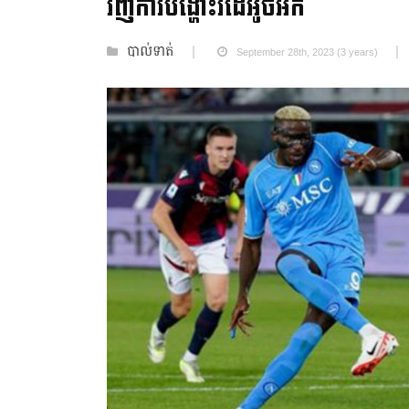
វិញការបង្ហោះវីដេអូចំអក
បាល់ទាត់
September 28th, 2023 (3 years)