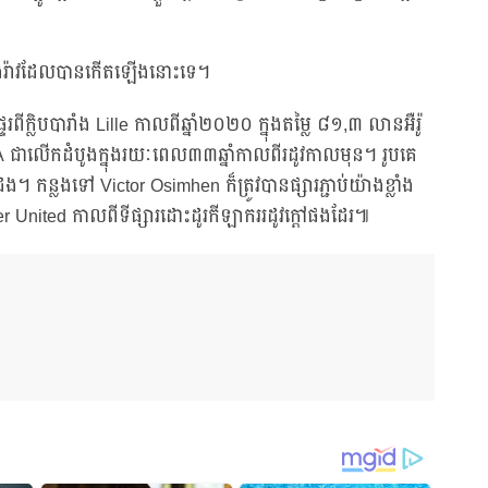
ះរឿងរ៉ាវដែលបានកើតឡើងនោះទេ។
ក្លិបបារាំង Lille កាលពីឆ្នាំ២០២០ ក្នុងតម្លៃ ៨១,៣ លានអឺរ៉ូ
A ជាលើកដំបូងក្នុងរយៈពេល៣៣ឆ្នាំកាលពីរដូវកាលមុន។ រូបគេ
។ កន្លងទៅ Victor Osimhen ក៏ត្រូវបានផ្សារភ្ជាប់យ៉ាងខ្លាំង
r United កាលពីទីផ្សារដោះដូរកីឡាកររដូវក្តៅផងដែរ៕