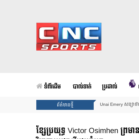
ទំព័រដើម
បាល់ទាត់
ប្រដាល់
Unai Emery សន្យាថាន
ព័ត៌មានថ្មី
ខ្សែប្រយុទ្ធ Victor Osimhen ព្រមានច