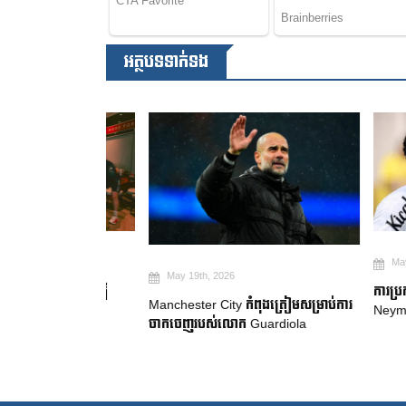
អត្ថបទទាក់ទង
May 19th, 2
May 19th, 2026
២ ឆ្នាំ ដើម្បី
ការប្រកាសក្រុ
Manchester City កំពុងត្រៀមសម្រាប់ការ
gue
Neymar សម្រេ
ចាកចេញរបស់លោក Guardiola