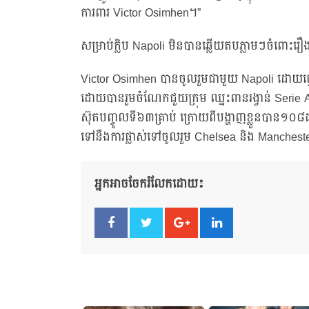
ការពារ Victor Osimhen។”
សម្រាប់ក្លិប Napoli មិនបានឆ្លើយតបភ្លាមៗចំពោ
Victor Osimhen បានចូលរួមជាមួយ Napoli ដោយផ្ទេរពី
ដោយបានរួមចំណែកជួយក្រុម ឈ្នះពានរង្វាន់ Serie 
ស៊ុតបញ្ចូលទី៦៣គ្រាប់ ក្រោយពីបង្ហាញខ្លួនបាន១០៨ដង
ទៅនឹងការផ្លាស់ទៅចូលរួម Chelsea និង Mancheste
អ្នកអាចចែករំលែកដោយ៖