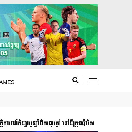
AMES
រឹត្តិការណ៍កីឡាអូឡាំពិករដូវក្ដៅ នៅទីក្រុងប៉ារីស