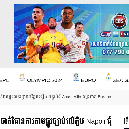
EPL
OLYMPIC 2024
EURO
SEA G
ឹងឈ្នះពានរង្វាន់បន្ថែមទៀត បន្ទាប់ពី Aston Villa ឈ្នះពាន Europa League
ាត់វិធានការតាមផ្លូវច្បាប់លើក្លិប Napoli ជុំ
ព្