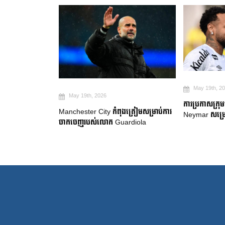
May 19th, 2
May 19th, 2026
២ ឆ្នាំ ដើម្បី
ការប្រកាសក្រុ
Manchester City កំពុងត្រៀមសម្រាប់ការ
gue
Neymar សម្រេ
ចាកចេញរបស់លោក Guardiola