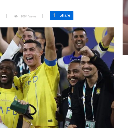
Share
)
1094 Views