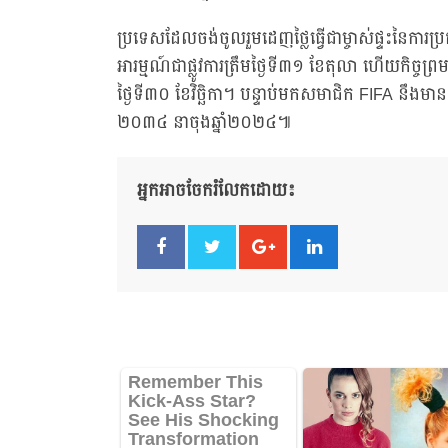
ប្រទេសដែលចង់ចូលរួមដេញថ្លៃធ្វើជាម្ចាស់ផ្ទះនៃការ
អារម្មណ៍ជាផ្លូវការត្រឹមថ្ងៃទី៣១ ខែតុលា ហើយកិច្ចព្
ថ្ងៃទី៣០ ខែវិច្ឆិកា។ បន្ទាប់មកសមាជិក FIFA នឹងមា
២០៣៤ នាចុងឆ្នាំ២០២៤៕
អ្នកអាចចែករំលែកដោយ៖