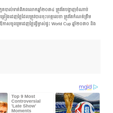
ប្រកួតបាល់ទាត់ពិភពលោកឆ្នាំ២០៣៤ ត្រូវតែបង្ហាញចំណាប់
រមព្រៀងដេញថ្លៃដែលត្រូវបានចុះហត្ថលេខា ត្រូវតែកំណត់ត្រឹម
នឱកាសចូលរួមដេញថ្លៃធ្វើម្ចាស់ផ្ទះ World Cup ឆ្នាំ២០៣០ និង