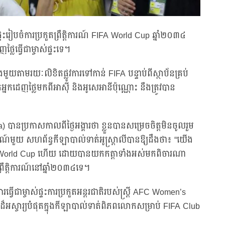
់ផ្ទះរៀបចំការប្រកួតព្រឹត្តិការណ៍ FIFA World Cup ឆ្នាំ២០៣៤
្លៃធ្វើជាម្ចាស់ផ្ទះទេ។
ួយតាមរយៈលិខិតផ្លូវការទៅកាន់ FIFA បន្ទាប់ពីស្ថាប័នគ្រប់
ដេញថ្លៃមកពីអាស៊ី និងអូសេអានីប៉ុណ្ណោះ នឹងត្រូវបាន
a) បានប្រកាសកាលពីថ្ងៃអង្គារថា ខ្លួនបានសម្រេចចិត្តមិនចូលរួម
្លែងការណ៍មួយ សហព័ន្ធកីឡាបាល់ទាត់អូស្ត្រាលីបានឱ្យដឹងថា៖ “យើង
 FIFA World Cup ហើយ ដោយបានយកកត្តាទាំងអស់មកពិចារណា
្រឹត្តិការណ៍នៅឆ្នាំ២០៣៤ទេ។
ធ្វើជាម្ចាស់ផ្ទះការប្រកួតអន្តរជាតិរបស់ស្ត្រី AFC Women’s
ដ៏អស្ចារ្យបំផុតក្នុងកីឡាបាល់ទាត់ពិភពលោកសម្រាប់ FIFA Club