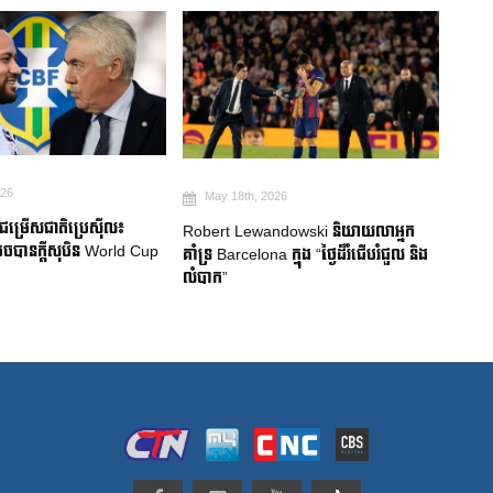
026
May 18th, 2026
Ma
មជម្រើសជាតិប្រេស៊ីល៖
Robert Lewandowski និយាយលាអ្នក
Mitom
ចបានក្តីសុបិន World Cup
គាំទ្រ Barcelona ក្នុង “ថ្ងៃដ៏រំជើបរំជួល និង
ជប៉ុន
លំបាក”
របួសស