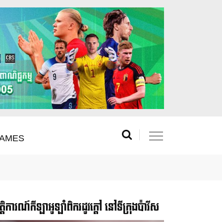
AMES
រឹត្តិការណ៍កីឡាអូឡាំពិករដូវក្ដៅ នៅទីក្រុងប៉ារីស