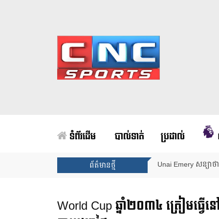
ទំព័រដើម
បាល់ទាត់
ប្រដាល់
Unai Emery សន្យាថាន
ព័ត៌មានថ្មី
World Cup ឆ្នាំ២០៣៤ ត្រៀមធ្វើនៅអារ