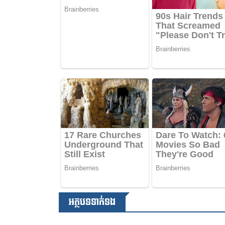
អត្ថបទទាក់ទង