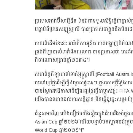
ប្រទេសអារ៉ាប៊ីសាអ៊ូឌីត ទំនងជាទទួលសិទ្ធិធ្វើជាម្ចាស
បន្ទាប់ពីប្រទេសអូស្ត្រាលី បានប្រកាសថាខ្លួននឹងមិនដេញថ
កាលពីដើមខែនេះ អារ៉ាប៊ីសាអ៊ូឌីត បានបង្ហាញពីបំណងម
គ្រងកីឡាបាល់ទាត់ពិភពលោក បានប្រកាសថា មានតែអ្នក
ពិចារណាសម្រាប់ឆ្នាំ២០៣៤។
សហព័ន្ធកីឡាបាល់ទាត់អូស្ត្រាលី (Football Australi
ការដេញថ្លៃដើម្បីធ្វើជាម្ចាស់ផ្ទះទេ។ ក្នុងសេចក្តីថ
បានស្វែងរកឱកាសដើម្បីដេញថ្លៃធ្វើជាម្ចាស់ផ្ទះ
យើងបានឈានដល់ការសន្និដ្ឋាន មិនធ្វើដូច្នេះសម្រាប់ព
ជំនួសមកវិញ យើងជឿថាយើងស្ថិតក្នុងជំហររឹងមាំក្នុងការ
Asian Cup ឆ្នាំ២០២៦ ហើយបន្ទាប់មកស្វាគមន៍ក្រុម
World Cup ឆ្នាំ២០២៩។”