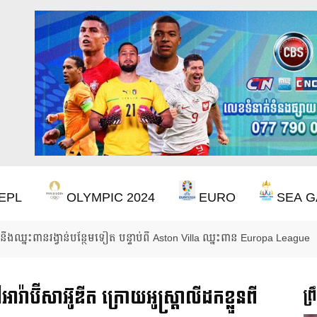
EPL
OLYMPIC 2024
EURO
SEA G
ឹងឈ្នះពានរង្វាន់បន្ថែមទៀត បន្ទាប់ពី Aston Villa ឈ្នះពាន Europa League
៉ាប៊ីសាអ៊ូឌីត ក្រោយអូស្ត្រាលីដកខ្លួនពី
ព្