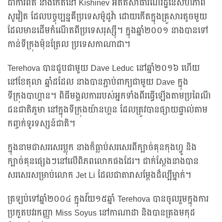
ជាការពិត នាងកើតនៅ Kishinev អតីតសាធារណរដ្ឋនៃសហភាព
សូវៀត ដែលបច្ចុប្បន្នគឺប្រទេសម៉ូដូវ៉ា ដោយកើតក្នុងគ្រួសារតូចមួយ
ដែលមានដើមកំណើតពីប្រទេសរុស្ស៊ី។ ក្នុងឆ្នាំ២០០១ នាងបានទៅ
កាន់ទីក្រុងម៉ុនត្រែល ប្រទេសកាណាដា។
Terehova បានជួបជាមួយ Dave Leduc នៅឆ្នាំ២០១៦ ហើយ
នៅខែតុលា ឆ្នាំដដែល នាងបានភ្ជាប់ពាក្យជាមួយ Dave ក្នុង
ទីក្រុងបាហ្គាន។ ពិធីមង្គលការរបស់អ្នកទាំងពីរធ្វើឡើងតាមប្រពៃណី
ជនជាតិភូមា នៅក្នុងទីក្រុងយ៉ានហ្គន ដែលត្រូវបានផ្សាយផ្ទាល់តាម
កញ្ចក់ទូរទស្សន៍ជាតិ។
ក្នុងនាមជាសរសេរប្លុក នាងក៏ធ្លាប់សរសេរពីក្បាច់គុនកុងហ្វូ និង
ក្បាច់គុនផ្សេងៗនៅលើពិភពលោកផងដែរ។ ជាក់ស្ដែងនាងបាន
សរសេរសម្រាប់លោក Jet Li ដែលជាតារាសម្ដែងដ៏ល្បីម្នាក់។
ត្រឡប់ទៅឆ្នាំ២០០៤ ក្នុងវ័យ១៥ឆ្នាំ Terehova បានចូលរួមក្នុងការ
ប្រកួតបវរកញ្ញា Miss Soyus នៅកាណាដា និងបានគ្រងមកុដ