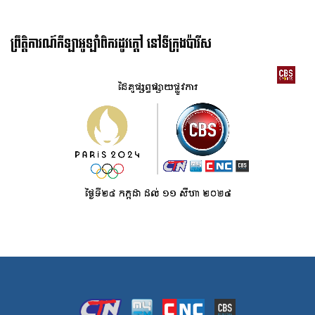
ព្រឹត្តិការណ៍កីឡាអូឡាំពិករដូវក្ដៅ នៅទីក្រុងប៉ារីស