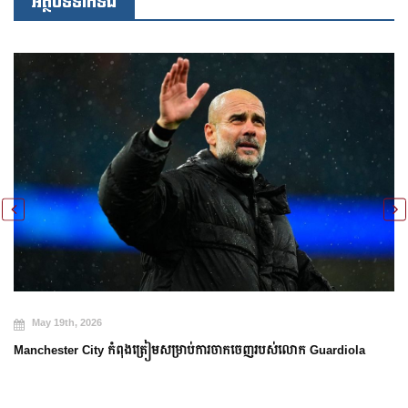
អត្ថបទទាក់ទង
May 19th, 2026
Manchester City កំពុងត្រៀមសម្រាប់ការចាកចេញរបស់លោក Guardiola