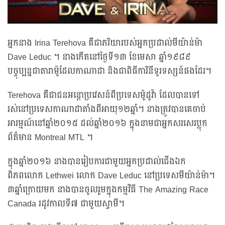
អ្នកនាង Irina Terehova គឺជាភរិយារបស់អ្នកប្រដាល់មីយ៉ាន់ម៉ា
Dave Leduc ។ នាងកើតនៅថ្ងៃទី១៣ ខែមេសា ឆ្នាំ១៩៨៩
បច្ចុប្បន្នជាតារាម៉ូដែលកាណាដា និងជាពិធីការិនីទូរទស្សន៍ផងដែរ។
Terehova គឺជាជនអន្តោប្រវេសន៍ពីប្រទេសម៉ូដូវ៉ា ដែលបានទៅ
រស់នៅប្រទេសកាណាដាតាំងពីអាយុ១២ឆ្នាំ។ នាងត្រូវបានគេចាប់
អារម្មណ៍នៅឆ្នាំ២០១៥ ដល់ឆ្នាំ២០១៦ ក្នុងនាមជាអ្នកសរសេរប្លុក
ព័ត៌មាន Montreal MTL ។
ក្នុងឆ្នាំ២០១៦ នាងបានរៀបការជាមួយអ្នកប្រដាល់ជើងឯក
ពិភពលោក Lethwei លោក Dave Leduc នៅប្រទេសមីយ៉ាន់ម៉ា។
៣ឆ្នាំក្រោយមក នាងបានចូលរួមក្នុងកម្មវិធី The Amazing Race
Canada រដូវកាលទី៧ ជាមួយស្វាមី។