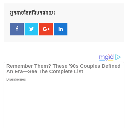
អ្នកអាចចែករំលែកដោយ៖