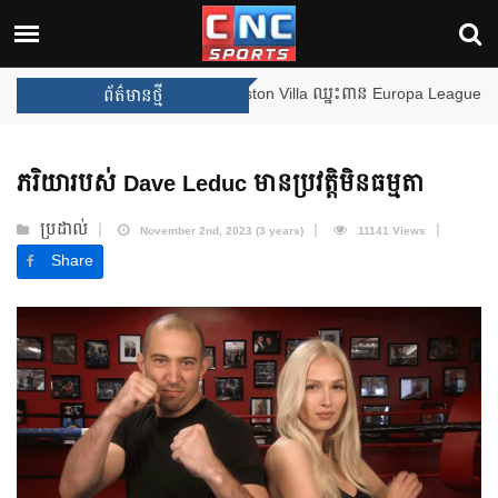
ងឈ្នះពានរង្វាន់បន្ថែមទៀត បន្ទាប់ពី Aston Villa ឈ្នះពាន Europa League
ព័ត៌មានថ្មី
ភរិយារបស់ Dave Leduc មានប្រវត្តិមិនធម្មតា
ប្រដាល់
November 2nd, 2023 (3 years)
11141 Views
Share