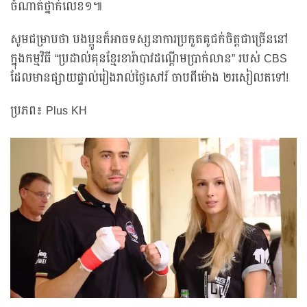
ចំណាត់ថ្នាក់លេខ១៕
សូមជម្រាបថា បងប្អូនក៏អាចទស្សនាការប្រកួតគូជក់ចិត្តជាច្រើននៅ
ក្នុងកម្មវិធី “ប្រដាល់គុនខ្មែរខារ៉ាបាវដណ្ដើមប្រាក់លាន” របស់ CBS
ដែលមានផ្សាយផ្ទាល់រៀងរាល់ថ្ងៃសៅរ៍ ចាបពីម៉ោង ២រសៀលតទៅ!
ប្រភព៖ Plus KH