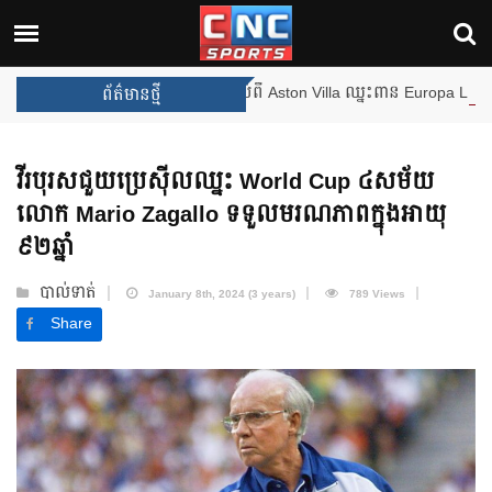
ងឈ្នះពានរង្វាន់បន្ថែមទៀត បន្ទាប់ពី Aston Villa ឈ្នះពាន Europa League
ព័ត៌មានថ្មី
វីរបុរសជួយប្រេស៊ីលឈ្នះ World Cup ៤សម័យ
លោក Mario Zagallo ទទួលមរណភាពក្នុងអាយុ
៩២ឆ្នាំ
បាល់ទាត់
January 8th, 2024 (3 years)
789 Views
Share