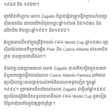
១៩៥៨ និង ១៩៦២។
ក្រៅពីជាកីឡាករ លោក Zagallo ក៏ធ្លាប់ធ្វើជាគ្រូបង្វឹកក្រុមសាំបាប្រេ
ស៊ីលផងដែរ ដោយលើកដំបូងចន្លោះឆ្នាំ១៩៦៧ និង១៩៧៤ និង
លើកទី២ ពីចន្លោះឆ្នាំ១៩៩១ និង១៩៩៨។
អំឡុងពេលដឹកនាំក្នុងព្រឹត្តិការណ៍ FIFA World Cup ឆ្នាំ១៩៧០ ប្រេ
ស៊ីលដែលមានកីឡាករឆ្នើម Pele និង Carlos Alberto ជាសមាជិក
ក្រុម បានក្លាយជាជើងឯក។
ជ័យជម្នះចុងក្រោយរបស់ លោក Zagallo បានកើតឡើងក្នុងនាមជា
ជំនួយការគ្រូបង្វឹករបស់លោក Carlos Alberto Parreira នៅពេល
ប្រេស៊ីលឈ្នះពានរង្វាន់បាល់ទាត់ពិភពលោកម្តងទៀត ក្នុងឆ្នាំ
១៩៩៤។ ក្រោមការដឹកនាំរបស់លោក Zagallo ជាថ្មីនៅឆ្នាំ១៩៩៨
ប្រេស៊ីលស្ទើរតែនឹងទទួលបានជើងឯក FIFA World Cup ម្តងទៀត
ប៉ុន្តែចាញ់បារាំងក្នុងវគ្គផ្តាច់ព្រ័ត្រ។