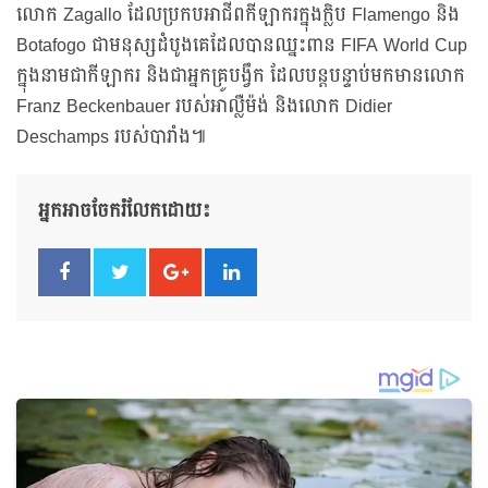
លោក Zagallo ដែលប្រកបអាជីពកីឡាករក្នុងក្លិប Flamengo និង
Botafogo ជាមនុស្សដំបូងគេដែលបានឈ្នះពាន FIFA World Cup
ក្នុងនាមជាកីឡាករ និងជាអ្នកគ្រូបង្វឹក ដែលបន្តបន្ទាប់មកមានលោក
Franz Beckenbauer របស់អាល្លឺម៉ង់ និងលោក Didier
Deschamps របស់បារាំង៕
អ្នកអាចចែករំលែកដោយ៖