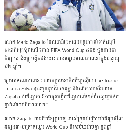
លោក Mario Zagallo ដែលជាវីរបុរសជួយក្រុមបាល់ទាត់ជម្រើ
សជាតិប្រេស៊ីលលើកពាន FIFA World Cup ៤ដង ក្នុងនាមជា
កីឡាករ និងគ្រូបង្វឹកផងនោះ បានទទួលមរណភាពនៅក្នុងជន្មាយុ
៩២ ឆ្នាំ។
ក្រោយមរណភាពនេះ លោកប្រធានាធិបតីប្រេស៊ីល Luiz Inacio
Lula da Silva បានចូលរួមរំលែកទុក្ខ និងលើកសរសើរលោក
Zagallo ជាកីឡាករ និងជាគ្រូបង្វឹកកីឡាបាល់ទាត់ដ៏អស្ចារ្យបំផុត
ម្នាក់លំដាប់ពិភពលោក។
លោក Zagallo ជាអតីតខ្សែប្រយុទ្ធ របស់ក្រុមជម្រើសជាតិប្រេស៊ីល
អំឡុងពេលពួកគេឈ្នះ World Cup ពីរសម័យជាប់គ្នា ក្នុងឆ្នាំ