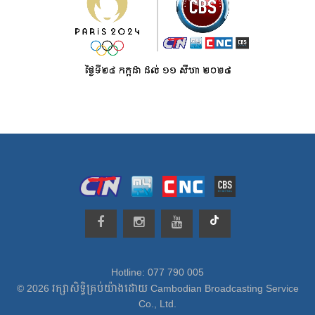
Hotline: 077 790 005
© 2026 រក្សាសិទ្ធិគ្រប់យ៉ាងដោយ Cambodian Broadcasting Service
Co., Ltd.