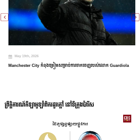
May 19th, 2026
Manchester City កំពុងត្រៀមសម្រាប់ការចាកចេញរបស់លោក Guardiola
ព្រឹត្តិការណ៍កីឡាអូឡាំពិករដូវក្ដៅ នៅទីក្រុងប៉ារីស