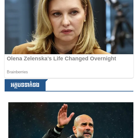
អត្ថបទទាក់ទង