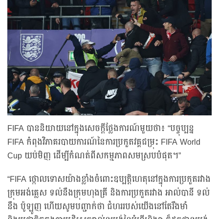
FIFA បាននិយាយនៅក្នុងសេចក្តីថ្លែងការណ៍មួយថា៖ “បច្ចុប្បន្ន
FIFA កំពុងវិភាគរបាយការណ៍នៃការប្រកួតវគ្គជម្រុះ FIFA World
Cup យប់មិញ ដើម្បីកំណត់ពីសកម្មភាពសមស្របបំផុត។”
“FIFA ថ្កោលទោសយ៉ាងខ្លាំងចំពោះឧប្បត្តិហេតុនៅក្នុងការប្រកួតរវាង
ក្រុមអង់គ្លេស ទល់នឹងក្រុមហុងគ្រី និងការប្រកួតរវាង អាល់បានី ទល់
នឹង ប៉ូឡូញ ហើយសូមបញ្ជាក់ថា ជំហររបស់យើងនៅតែរឹងមាំ