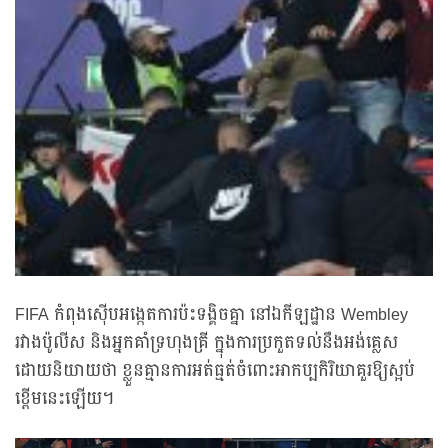
FIFA កំពុងស៊ើបអង្កេតការប៉ះទង្គិចគ្នា នៅឯកីឡដ្ឋាន Wembley
រវាងប៉ូលីស និងអ្នកគាំទ្រហុងគ្រី ក្នុងការប្រកួតទល់នឹងអង់គ្លេស
ដោយនិយាយថា ខ្លួនគ្មានការអត់ធ្មត់ចំពោះអាកប្បកិរិយាគួរឱ្យស្អប់
ខ្ពើមនេះឡើយ។