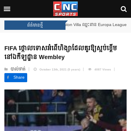
ងឈ្នះពានរង្វាន់បន្ថែមទៀត បន្ទាប់ពី Aston Villa ឈ្នះពាន Europa League
ព័ត៌មានថ្មី
FIFA ថ្កោលទោសអំពើហិង្សាដែលគួរឱ្យស្អប់ខ្ពើម
នៅឯកីឡដ្ឋាន Wembley
បាល់ទាត់
October 13th, 2021 (5 years)
4087 Views
Share