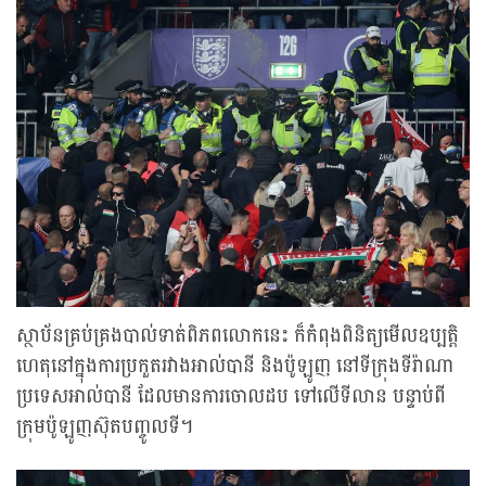
ស្ថាប័នគ្រប់គ្រងបាល់ទាត់ពិភពលោកនេះ ក៏កំពុងពិនិត្យមើលឧប្បត្តិ
ហេតុនៅក្នុងការប្រកួតរវាងអាល់បានី និងប៉ូឡូញ នៅទីក្រុងទីរ៉ាណា
ប្រទេសអាល់បានី ដែលមានការចោលដប ទៅលើទីលាន បន្ទាប់ពី
ក្រុមប៉ូឡូញស៊ុតបញ្ចូលទី។