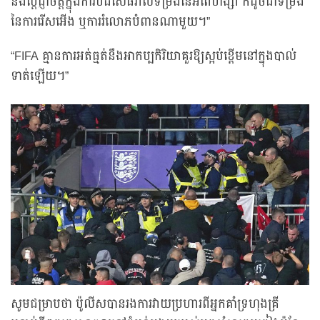
និងប្តេជ្ញាចិត្តក្នុងការបដិសេធរាល់ទម្រង់នៃអំពើហិង្សា ក៏ដូចជាទម្រង់
នៃការរើសអើង ឬការរំលោភបំពានណាមួយ។”
“FIFA គ្មានការអត់ធ្មត់នឹងអាកប្បកិរិយាគួរឱ្យស្អប់ខ្ពើមនៅក្នុងបាល់
ទាត់ឡើយ។”
សូមជម្រាបថា ប៉ូលីសបានរងការវាយប្រហារពីអ្នកគាំទ្រហុងគ្រី