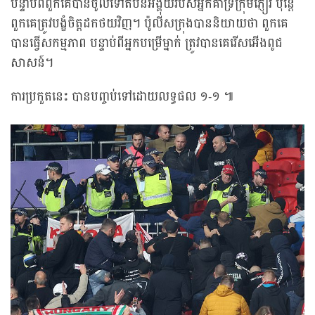
បន្ទាប់ពីពួកគេបានចូលទៅតំបន់អង្គុយរបស់អ្នកគាំទ្រក្រុមភ្ញៀវ ប៉ុន្តែ
ពួកគេត្រូវបង្ខំចិត្តដកថយវិញ។ ប៉ូលីសក្រុងបាននិយាយថា ពួកគេ
បានធ្វើសកម្មភាព បន្ទាប់ពីអ្នកបម្រើម្នាក់ ត្រូវបានគេរើសអើងពូជ
សាសន៍។
ការប្រកួតនេះ បានបញ្ចប់ទៅដោយលទ្ធផល ១-១ ៕