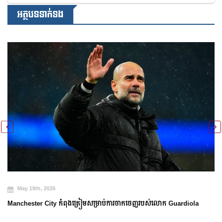
អត្ថបទទាក់ទង
May 19th, 2026
Manchester City កំពុងត្រៀមសម្រាប់ការចាកចេញរបស់លោក Guardiola