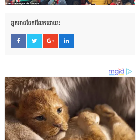
អ្នកអាចចែករំលែកដោយ៖