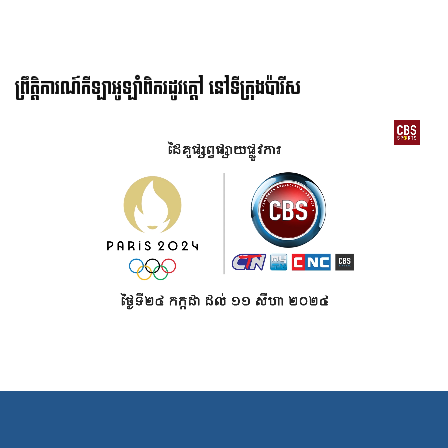
ព្រឹត្តិការណ៍កីឡាអូឡាំពិករដូវក្ដៅ នៅទីក្រុងប៉ារីស