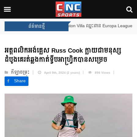
ងឈ្នះពានរង្វាន់បន្ថែមទៀត បន្ទាប់ពី Aston Villa ឈ្នះពាន Europa League
ព័ត៌មានថ្មី
អត្តពលិកអង់គ្លេស Russ Cook ក្លាយជាមនុស្ស
ដំបូងគេរត់ឆ្លងកាត់ទ្វីបអាហ្រ្វិកបានសម្រេច
កីឡាចម្រុះ
April 9th, 2024 (2 years)
898 Views
Share