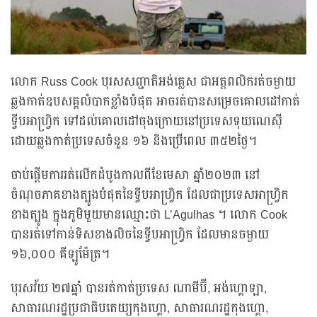
លោក Russ Cook បុរសសញ្ជាតិអង់គ្លេស ជាអត្តពលិករត់ចម្ងាយ
ឆ្លងកាត់ឧបសគ្គលំបាកខ្លាំងបំផុត អាចរត់បានសម្រេចគោលដៅកាត់
ទ្វីបអាហ្រ្វិក ទៅដល់គោលដៅចុងក្រោយនៅប្រទេសទុយណេស៊ី
ដោយឆ្លងកាត់ប្រទេសចំនួន ១៦ និងប្រើពេល ៣៥២ថ្ងៃ។
ចាប់ផ្តើមការរត់លើកដំបូងកាលពីខែមេសា ឆ្នាំ២០២៣ នៅ
ចំណុចភាគខាងត្បូងបំផុតនៃទ្វីបអាហ្រ្វិក ដែលជាប្រទេសអាហ្វ្រិក
ខាងត្បូង ក្នុងភូមិមួយមានឈ្មោះថា L’Agulhas ។ លោក Cook
បានរត់ទៅកាន់ទិសខាងលិចនៃទ្វីបអាហ្វ្រិក ដែលមានចម្ងាយ
១៦,០០០ គីឡូម៉ែត្រ។
បុរសវ័យ ២៧ឆ្នាំ បានរត់កាត់ប្រទេស ណាមីប៊ី, អង់ហ្គោឡា,
សាធារណរដ្ឋប្រជាធិបតេយ្យកុងហ្គោ, សាធារណរដ្ឋកុងហ្គោ,