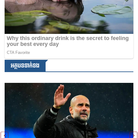
អត្ថបទទាក់ទង