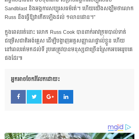
អង្គាសបានជិត ៦០ម៉ឺនផោន សម្រាប់អង្គការសប្បុរសធម៌
Sandblast និងអង្គការសប្បុរសធម៍រត់។ ហើយយើងសង្ឃឹមថាលោក
Russ នឹងធ្វើឱ្យវាកើតឡើងដល់ ១លានផោន។”
ក្នុងពេលរត់នោះ លោក Russ Cook បានពាក់អាវក្រុមបាល់ទាត់
ជម្រើសជាតិអង់គ្លេស ដើម្បីបង្ហាញអត្តសញ្ញាណផ្ទាល់ខ្លួន ហើយ
នៅពេលរត់មកដល់ទី រូបគេត្រូវបានមនុស្សជាច្រើនស្រែកអបអររូបគេ
ផងដែរ៕
អ្នកអាចចែករំលែកដោយ៖