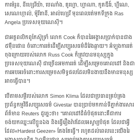
កាម៉េរូន, នីហ្សេរីយ៉ា, បេណាំង, តូហ្គោ, ហ្គាណា, កូតឌឺវ័រ, ហ្គីណេ,
សេណេហ្កាល់, ម៉ូរីតានី, អាល់ហ្សេរី មុនពេលរត់មកទីក្រុង Ras
Angela ប្រទេសទុយណេស៊ី។
ជាអត្តពលិកពូកែស៊ូទ្រាំ លោក Cook ក៏បានរៃអង្គាសប្រាក់បានជាង
៥ម៉ឺនផោន ចំពោះការរត់ដើម្បីសប្បុរសធម៌ដ៏វែងឆ្ងាយ។ អំឡុងការរត់
ចុងក្រោយរបស់លោក Russ Cook ក៏ត្រូវបានមនុស្សក្នុង
ប្រទេសទុយណេស៊ី ជាច្រើនអមការរត់ ដើម្បីសម្រេចគោលដៅ និងជា
ការអបអរចំពោះការសម្រេចសមិទ្ធផលដែលមិនងាយនឹងមានមនុស្ស
អាចធ្វើបាន។
បើតាមសម្តីរបស់លោក Simon Klima ដែលជាប្រធានគ្រប់គ្រង
ប្រព័ន្ធកម្មវិធីសប្បុរសធម៌ Givestar បានប្រាប់មកកាន់ទីភ្នាក់ងារសារ
ព័ត៌មាន Reuters ដូច្នេះថា៖ “គោលដៅដ៏ធំបំផុតនោះគឺជាការ
ចង់យកឈ្នះលើខ្លួនឯង និងធ្វើរឿងរ៉ាវដែលអស្ចារ្យបំផុត ដែលជាអ្វី
ដែល«Hardest Geezer» តែងតែធ្វើ។ រហូតដល់ពេលនេះយើងរៃ