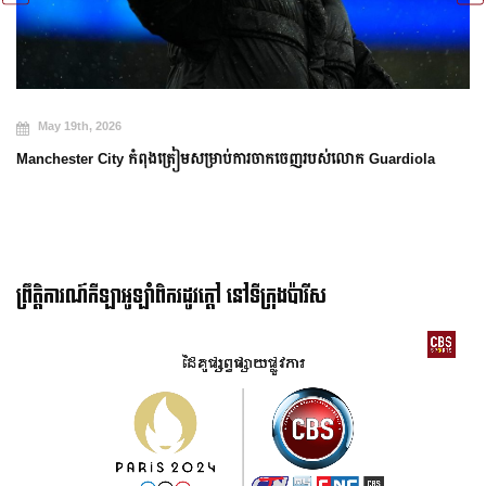
May 19th, 2026
Manchester City កំពុងត្រៀមសម្រាប់ការចាកចេញរបស់លោក Guardiola
ព្រឹត្តិការណ៍កីឡាអូឡាំពិករដូវក្ដៅ នៅទីក្រុងប៉ារីស