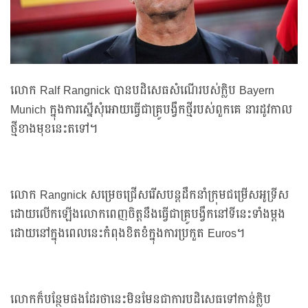
លោក Ralf Rangnick បានបដិសេធសំណើរបស់ក្លិប Bayern
Munich ក្នុងការស្នើសុំអោយធ្វើជាគ្រូបង្វឹកថ្មីរបស់ពួកគេ នារដូវកាល
ថ្មីខាងមុខនេះតទៅ។
លោក Rangnick សម្រេចជ្រើសរើសបន្តដឹកនាំក្រុមជម្រើសអូទ្រីស
ដោយលើកឡើងលោកពេញចិត្តនឹងធ្វើជាគ្រូបង្វឹកនៅទីនេះទាំងម្ដង
ដោយនៅក្នុងពេលនេះកំពុងខិតខំក្នុងការប្រកួត Euros។
លោកក៏បន្ថែមផងដែរថានេះមិនមែនជាការបដិសេធទៅកាន់ក្លិប