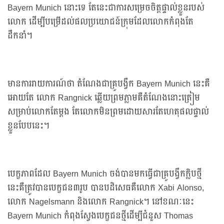
Bayern Munich នោះទេ តែនេះជាការសម្រេចចិត្តផ្ទាល់ខ្លួនរបស់
លោក ដើម្បីបម្រើដល់ផលប្រយោជន៍ក្រុមដែលលោកកំពុងតែ
ដឹកនាំ។
មានការរាយការណ៍ថា តំណែងជាគ្រូបង្វឹក Bayern Munich នេះគឺ
អោយតែ លោក Rangnick ឆ្លើយព្រមភ្លាមគឺតំណែងនោះត្រៀម
សម្រាប់លោកតែម្ដង តែលោកមិនព្រមដោយសារតែហេតុផលផ្ទាល់
ខ្លួនបែបនេះ។
បេក្ខភាពដែល Bayern Munich ចង់បានមកធ្វើជាគ្រូបង្វឹកក្លិបថ្មី
នេះគឺត្រូវបានបេក្ខជន៣រូប បានបដិសេធគឺលោក Xabi Alonso,
លោក Nagelsmann និងលោក Rangnick។ នៅខណៈនេះ
Bayern Munich កំពុងស្វែងបេក្ខជនថ្មីដើម្បីជំនួស Thomas