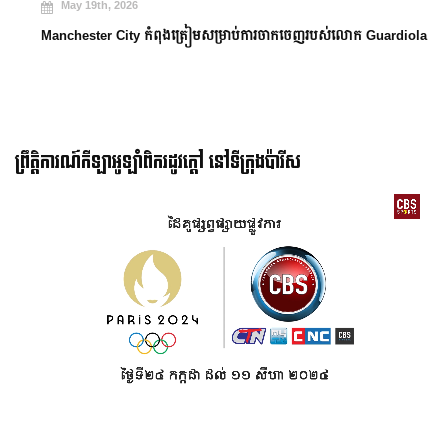
May 19th, 2026
Manchester City កំពុងត្រៀមសម្រាប់ការចាកចេញរបស់លោក Guardiola
ព្រឹត្តិការណ៍កីឡាអូឡាំពិករដូវក្ដៅ នៅទីក្រុងប៉ារីស