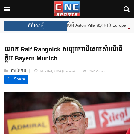
ងឈ្នះពានរង្វាន់បន្ថែមទៀត បន្ទាប់ពី Aston Villa ឈ្នះពាន Europa League
ព័ត៌មានថ្មី
លោក Ralf Rangnick សម្រេចបដិសេធសំណើពី
ក្លិប Bayern Munich
បាល់ទាត់
May 3rd, 2024 (2 years)
757 Views
Share