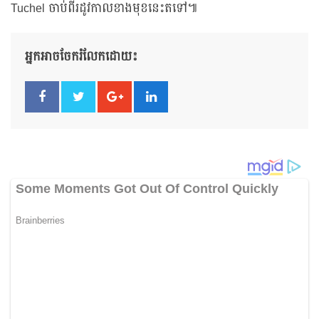
Tuchel ចាប់ពីរដូវកាលខាងមុខនេះតទៅ៕
អ្នកអាចចែករំលែកដោយ៖