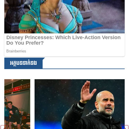
អត្ថបទទាក់ទង