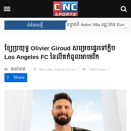
ានឹងឈ្នះពានរង្វាន់បន្ថែមទៀត បន្ទាប់ពី Aston Villa ឈ្នះពាន Europa Leagu
ព័ត៌មានថ្មី
ខ្សែប្រយុទ្ធ Olivier Giroud សម្រេចផ្ទេរទៅក្លិប
Los Angeles FC នៃលីគកំពូលអាមេរិក
បាល់ទាត់
May 16th, 2024 (2 years)
1052 Views
Share