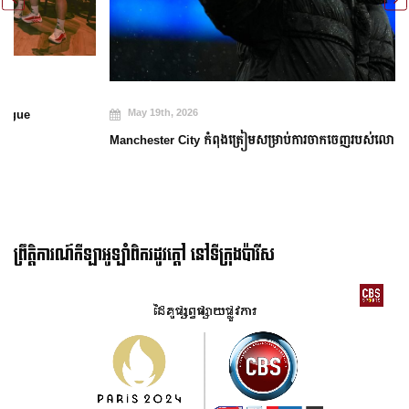
May 19th, 2026
Manchester City កំពុងត្រៀមសម្រាប់ការចាកចេញរបស់លោក Guardiola
ព្រឹត្តិការណ៍កីឡាអូឡាំពិករដូវក្ដៅ នៅទីក្រុងប៉ារីស