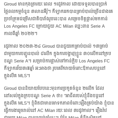
Giroud មានកុងត្រារយៈពេល ១រដូវកាល ដោយទទួលបានប្រាក់
ថ្លៃពលកម្មចំនួន ៣លានអឺរ៉ូ។ កីឡាកររកបានគ្រាប់បាល់ច្រើនជាងគេ
ប្រចាំក្រុមជម្រើសជាតិបារាំងរូបនេះបាន សម្រេចចិត្តផ្លាស់មកកាន់
Los Angeles FC ក្រោយជួយ AC Milan ឈ្នះពាន Serie A
កាលពីឆ្នាំ ២០២២។
រដូវកាល ២០២៣-២៤ Giroud បានជួយរកគ្រាប់បាល់ ១៣គ្រាប់
ជាមួយការបញ្ជូនបាល់ ៨លើក ក្នុងការបង្ហាញខ្លួន ៣០លើកនៅក្រប
ខណ្ឌ Serie A។ សម្រាប់ការផ្លាស់ទៅកាន់ក្លិប Los Angeles FC
កីឡាករវ័យ៣៧ឆ្នាំ អះអាងថា រូបគេរីករាយចំពោះឱកាសបន្តនៅ
ក្នុងលីគ MLS។
Giroud បាននិយាយបែបនេះមុនការប្រកួតចំនួន ២លើក ដែល
នៅសល់ក្នុងក្របខណ្ឌ Serie A ថា៖ “អាជីពរបស់ខ្ញុំនឹងបន្តនៅ
ក្នុងលីគ MLS។ ខ្ញុំពិតជាមានមោទកភាពចំពោះរឿងគ្រប់យ៉ាង ខ្ញុំបាន
ធ្វើការងាររួចរាល់នៅ AC Milan រយៈពេល ៣រដូវកាល។ រឿងរ៉ាវ