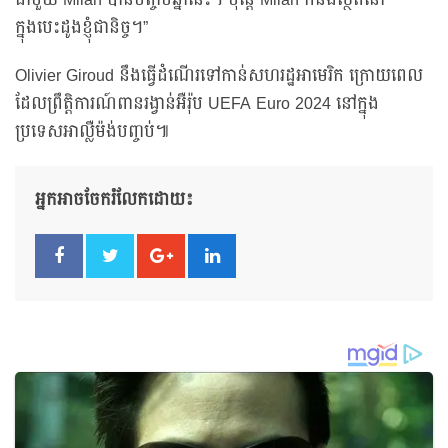
ជាមួយ Milan បានបញ្ចប់ឆ្នាំនេះ។ ប៉ុន្តែ Milan ក៏នឹងស្ថិតនៅ
ក្នុងបេះដូងខ្ញុំជានិច្ច។”
Olivier Giroud នឹងធ្វើដំណើរទៅកាន់សហរដ្ឋអាមេរិក ក្រោយពេល
ដែលព្រឹត្តិការណ៍ពានរង្វាន់អឺរ៉ុប UEFA Euro 2024 នៅក្នុង
ប្រទេសអាល្លឺម៉ង់បញ្ចប់៕
អ្នកអាចចែករំលែកដោយ៖