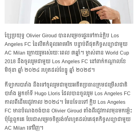
ខ្សែប្រយុទ្ធ Olivier Giroud បានសម្រេចផ្ទេរទៅកាន់ក្លិប Los
Angeles FC នៃលីគកំពូលអាមេរិក បន្ទាប់ពីផុតកិច្ចសន្យាជាមួយ
AC Milan ក្រោយរួមរស់រយៈពេល ៣ឆ្នាំ។ ម្ចាស់ពាន World Cup
2018 នឹងចូលរួមជាមួយ Los Angeles FC នៅពាក់កណ្តាលខែ
មិថុនា ឆ្នាំ ២០២៤ រហូតដល់ខែធ្នូ ឆ្នាំ ២០២៥។
កីឡាករបារាំង នឹងទៅចូលរួមជាមួយអតីតប្រធានក្រុមជម្រើសជាតិ
បារាំង អ្នកចាំទី Hugo Lloris ដែលបានចូលរួម Los Angeles FC
កាលពីដើមរដូវកាល ២០២៤។ មែនទែនទៅ ក្លិប Los Angeles
FC មានបំណងចង់បាន Olivier Giroud តាំងពីរដូវកាលមុនមកម្ល៉េះ
ប៉ុន្តែពួកគេ បែរជាសម្រេចចិត្តរង់ចាំរហូតដល់គេផុតកិច្ចសន្យាជាមួយ
AC Milan ទៅវិញ។