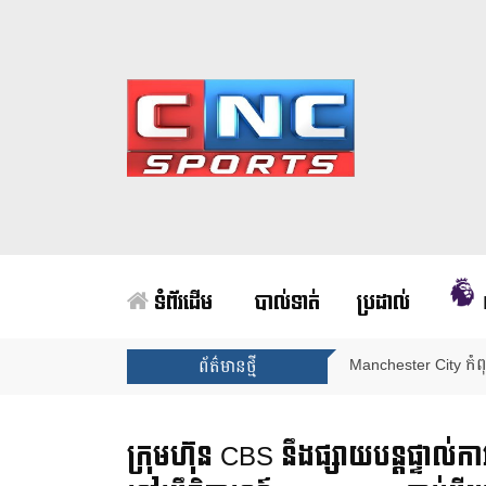
ទំព័រដើម
បាល់ទាត់
ប្រដាល់
ការប្រកាសក្រុមជម្រើ
ព័ត៌មានថ្មី
ក្រុមហ៊ុន CBS នឹងផ្សាយបន្តផ្ទាល់