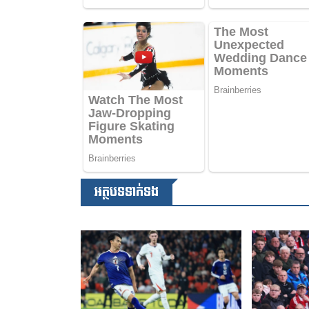
អត្ថបទទាក់ទង