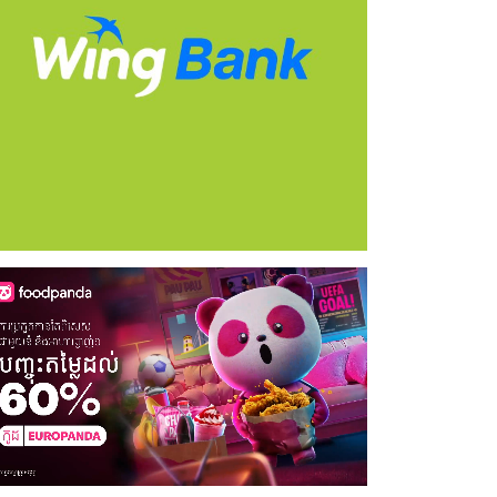
May 21st, 2026
ne 1st, 2026
Unai Emery សន្យាថានឹងឈ្នះពានរង្វាន់
ool នឹងចាប់ផ្តើមការចរចាជាផ្លូវការ
បន្ថែមទៀត បន្ទាប់ពី Aston Villa ឈ្នះពាន
យលោក Iraola
Europa League