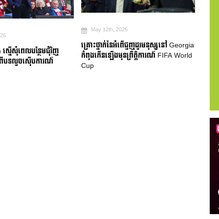
May 8th, 2026
026
Ju
Aston Villa យកឈ្នះ Nottingham
អំពើជួញដូរមនុស្សនៅ Georgia
Liverp
Forest ឡើងទៅវគ្គផ្តាច់ព្រ័ត្រ Europa
នព្រឹត្តិការណ៍ FIFA World
ជាមួ
League