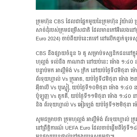
ក្រុមហ៊ុន CBS ដែលជាផ្នែកមួយនៃក្រុមហ៊ុន រ៉ូយ៉ាល់ គ្
សាច់ដុំរបស់ក្រុមជម្រើសជាតិ ដែលមានកៅអីលេងនៅក្នុង
Euro 2024) ចាប់ពីយប់នេះតទៅ នៅលើកញ្ចក់ទូរទស
CBS នឹងផ្សាយចំនួន ៦ គូ សម្រាប់ទស្សនិកជននៅក្នុង
ហុល្លង់ ទល់នឹង កាណាដា នៅយប់នេះ ម៉ោង ១:៤០ នាទ
បន្ទាប់មក អាល្លឺម៉ង់ Vs ក្រិក នៅយប់ថ្ងៃទី៨មិថុនា ម
ព័រទុយហ្គាល់ Vs ក្រូអាត, យប់ថ្ងៃទី៨មិថុនា ម៉ោង ២
អ៊ីតាលី Vs បូស្នៀ, យប់ថ្ងៃទី១០មិថុនា ម៉ោង ១:៤០ នា
ប៉ូឡូញ Vs តួកគី, យប់ថ្ងៃទី១១មិថុនា ម៉ោង ១:៤០ នា
និង ព័រទុយហ្គាល់ Vs អៀរឡង់ យប់ថ្ងៃទី១២មិថុនា ម
សូមជម្រាបថា ក្រុមហុល្លង់ អាល្លឺម៉ង់ ព័រទុយហ្គាល់ ក
នៅព្រឹត្តិការណ៍ UEFA Euro ដែលចាប់ផ្ដើមពីថ្ងៃទី១
មុខផ្សាយបន្តផ្ទាល់នៅក្នុងប្រទេសកម្ពុជា៕