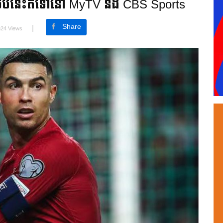
់ពីយប់នេះតទៅនៅ MyTV និង CBS Sports
Share
324 Views