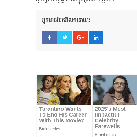
អ្នកអាចចែករំលែកដោយ៖