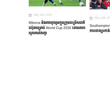
May 12th, 2
May 12th, 2026
ុងក្រុមជម្រើសជាតិ
គ្រោះថ្នាក់នៃ
Southampton ស្នើសុំពេលបន្ថែមជុំវិញ
Cup 2026 ដោយសារ
កំពុងកើនឡើងមុ
ការចោទប្រកាន់ពីបទលួចស៊ើបការណ៍
Cup