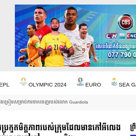
EPL
OLYMPIC 2024
EURO
SEA G
សជាតិប្រេស៊ីល៖ Neymar សម្រេចបានក្តីសុបិន World Cup
ការប្រកួតមិត្តភាពរបស់ក្រុមដែលមានកៅអីលេង
ព្