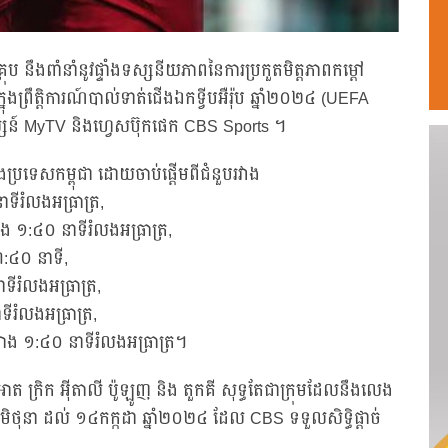
រុប នឹងពាំនាំនូវផ្ទាំងទស្សនីយភាពនៃការប្រកួតមិត្តភាពកម្ដៅ
ព្រឹត្តិការណ៍បាល់ទាត់ជើងឯកទ្វីបអឺរ៉ុប ឆ្នាំ២០២៤ (UEFA
្សន៍ MyTV និងហ្វេសប៊ុកផេក CBS Sports ។
ប្រទេសកម្ពុជា ដោយចាប់ផ្ដើមពីជំនួបរវាង
ីរំលងអធ្រាត្រ,
៉ោង ១:៤០ នាទីរំលងអធ្រាត្រ,
៣:៤០ នាទី,
ទីរំលងអធ្រាត្រ,
ទីរំលងអធ្រាត្រ,
៉ោង ១:៤០ នាទីរំលងអធ្រាត្រ។
្រូអាត ក្រិក អ៊ីតាលី ប៉ូឡូញ និង តួកគី សុទ្ធតែជាក្រុមដែលនឹងលេង
៤មិថុនា ដល់ ១៤កក្កដា ឆ្នាំ២០២៤ ដែល CBS ទទួលសិទ្ធិផ្ដាច់