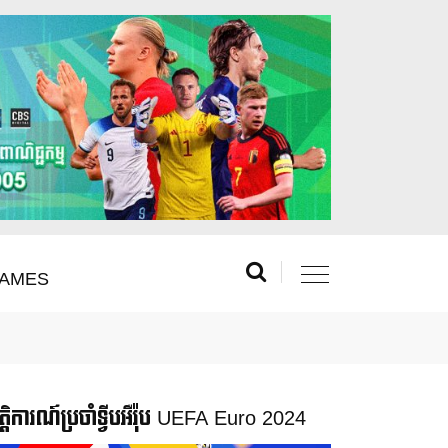
AMES
រឹត្តិការណ៍ប្រចាំទ្វីបអឺរ៉ុប UEFA Euro 2024