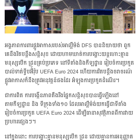
អង្គភាពការពារផ្លូវអាកាសរបស់អាល្លឺម៉ង់ DFS បាននិយាយថា ពួក
គេនឹងរិតបន្តឹងសន្តិសុខ ដោយហាមឃាត់ការបង្ហោះយន្តហោះគ្មាន
មនុស្សបើក ដូ្រនគ្រប់ប្រភេទ នៅទីតាំងនិងកីឡដ្ឋាន រៀបចំការប្រកួត
បាល់ទាត់ទ្វីបអឺរ៉ុប UEFA Euro 2024 ហើយការរិតបន្តឹងចរាចរណ៍
ផ្លូវអាកាសក៏នឹងត្រូវអនុវត្តន៍ផងដែរ អំឡុងការប្រកួតដំណើរ។
ជាការពិត ការបង្កើនភាពតឹងរឹងផ្នែកសន្តិសុខបានធ្វើឡើងនៅ
តាមកីឡដ្ឋាន និង ទីក្រុងទាំង១០ ដែលអាល្លឺម៉ង់យកធ្វើជាទីតាំង
រៀបចំការប្រកួត UEFA Euro 2024 ដើម្បីធានាសុវត្ថិភាពពីការវាយ
ប្រហារផ្សេងៗ។
នៅក្នុងនោះ ការបង្ហោះគ្មានមនុស្សបើក ដូ្រន ដោយគ្មានការអនុញ្ញាត