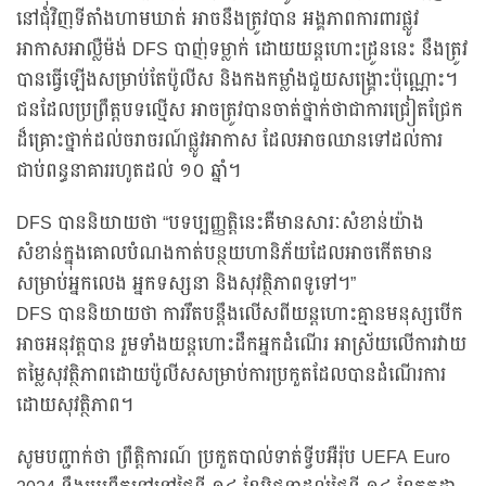
នៅជុំវិញទីតាំងហាមឃាត់ អាចនឹងត្រូវបាន អង្គភាពការពារផ្លូវ
អាកាសអាល្លឺម៉ង់ DFS បាញ់ទម្លាក់ ដោយយន្តហោះដ្រូននេះ នឹងត្រូវ
បានធ្វើឡើងសម្រាប់តែប៉ូលីស និងកងកម្លាំងជួយសង្គ្រោះប៉ុណ្ណោះ។
ជនដែលប្រព្រឹត្តបទល្មើស អាចត្រូវបានចាត់ថ្នាក់ថាជាការជ្រៀតជ្រែក
ដ៏គ្រោះថ្នាក់ដល់ចរាចរណ៍ផ្លូវអាកាស ដែលអាចឈានទៅដល់ការ
ជាប់ពន្ធនាគាររហូតដល់ ១០ ឆ្នាំ។
DFS បាននិយាយថា “បទប្បញ្ញត្តិនេះគឺមានសារៈសំខាន់យ៉ាង
សំខាន់ក្នុងគោលបំណងកាត់បន្ថយហានិភ័យដែលអាចកើតមាន
សម្រាប់អ្នកលេង អ្នកទស្សនា និងសុវត្ថិភាពទូទៅ។”
DFS បាននិយាយថា ការរឹតបន្តឹងលើសពីយន្តហោះគ្មានមនុស្សបើក
អាចអនុវត្តបាន រួមទាំងយន្តហោះដឹកអ្នកដំណើរ អាស្រ័យលើការវាយ
តម្លៃសុវត្ថិភាពដោយប៉ូលីសសម្រាប់ការប្រកួតដែលបានដំណើរការ
ដោយសុវត្ថិភាព។
សូមបញ្ជាក់ថា ព្រឹត្តិការណ៍ ប្រកួតបាល់ទាត់ទ្វីបអឺរ៉ុប UEFA Euro