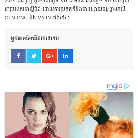
2024 នឹងប្រព្រឹត្តទៅនៅថ្ងៃទី ១៤ ខែមិថុនាដល់ថ្ងៃទី ១៤ ខែកក្កដា
នាប្រទេសអាល្លឺម៉ង់ ដោយការប្រកួតក៏នឹងមានផ្សាយបន្តផ្ទាល់លើ
CTN CNC និង MYTV ផងដែរ៕
អ្នកអាចចែករំលែកដោយ៖