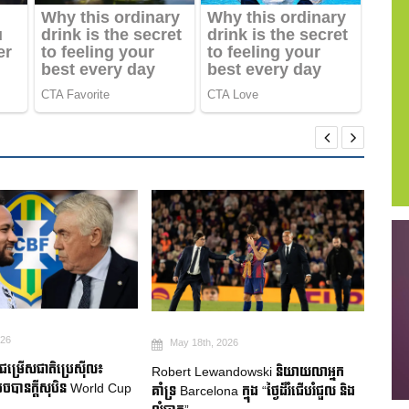
026
May 18th, 2026
Ma
មជម្រើសជាតិប្រេស៊ីល៖
Robert Lewandowski និយាយលាអ្នក
Mitom
ចបានក្តីសុបិន World Cup
គាំទ្រ Barcelona ក្នុង “ថ្ងៃដ៏រំជើបរំជួល និង
ជប៉ុន