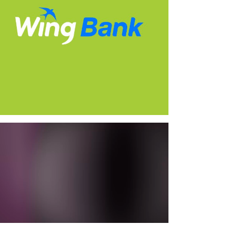
y 15th, 2026
May 12th, 2026
a មិនអាចចូលរួមក្នុងក្រុមជម្រើសជាតិ
Southampton ស្នើសុំពេលបន្ថែមជុំវិញ
សម្រាប់ World Cup 2026 ដោយសារ
ការចោទប្រកាន់ពីបទលួចស៊ើបការណ៍