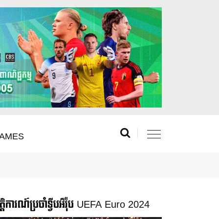
AMES
រឹត្តិការណ៍ប្រចាំទ្វីបអឺរ៉ុប UEFA Euro 2024