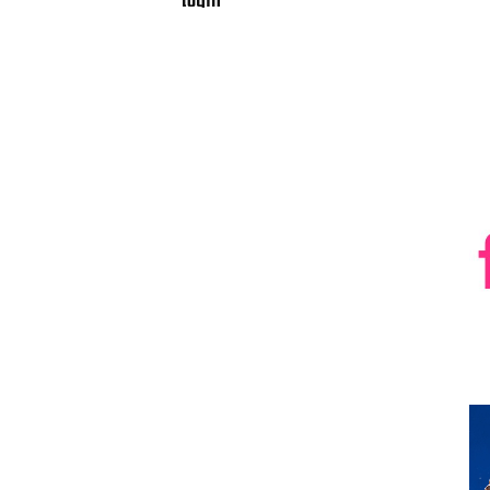
លំបាក”
របួសស