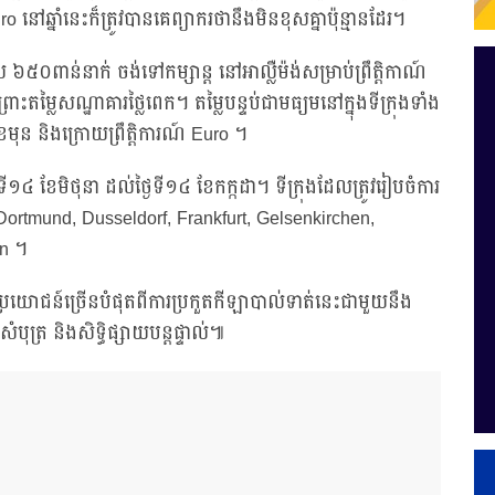
ៅឆ្នាំនេះក៏ត្រូវបានគេព្យាករថានឹងមិនខុសគ្នាប៉ុន្មានដែរ។
ល ៦៥០ពាន់នាក់ ចង់ទៅកម្សាន្ត នៅអាល្លឺម៉ង់សម្រាប់ព្រឹត្តិកាណ៍
រោះតម្លៃសណ្ឋាគារថ្លៃពេក។ តម្លៃបន្ទប់ជាមធ្យមនៅក្នុងទីក្រុងទាំង
 និងក្រោយព្រឹត្តិការណ៍ Euro ។
ទី១៤ ខែមិថុនា ដល់ថ្ងៃទី១៤ ខែកក្កដា។ ទីក្រុងដែលត្រូវរៀបចំការ
 Dortmund, Dusseldorf, Frankfurt, Gelsenkirchen,
in ។
្រយោជន៍ច្រើនបំផុតពីការប្រកួតកីឡាបាល់ទាត់នេះជាមួយនឹង
បុត្រ និងសិទ្ធិផ្សាយបន្តផ្ទាល់៕