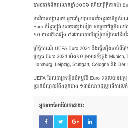
បាល់ទាត់ពិភពលោកឆ្នាំ២០០៦ ហើយព្រឹត្តិការណ៍ Euro ន
ការវិភាគបង្ហាញថា អ្នកគាំទ្របាល់ទាត់អន្តរជាតិប្រហែ
Euro ប៉ុន្តែភ្ញៀវទេសចរផ្សេងទៀត សម្រេចចិត្តមិនទៅព្
១០ បានកើនឡើង ៥៧ភាគរយបើប្រៀបធៀបទៅនឹងខែមុន
ព្រឹត្តិការណ៍ UEFA Euro 2024 នឹងធ្វើឡើងចាប់ពីថ្ងៃ
ប្រកួត Euro 2024 ទាំង១០ រួមមានទីក្រុង Munich,
Hamburg, Leipzig, Stuttgart, Cologne និង Berl
UEFA ដែលជាអ្នករៀបចំកម្មវិធី Euro ទទួលបានអត្ថប
ប្រាក់ចំណូលរំពឹងទុកជាង ១ពាន់លានដុល្លារពីការលក់សំ
អ្នកអាចចែករំលែកដោយ៖