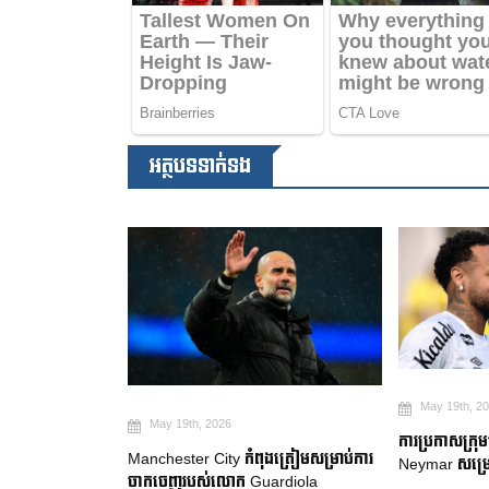
អត្ថបទទាក់ទង
May 19th, 2
May 19th, 2026
២ ឆ្នាំ ដើម្បី
ការប្រកាសក្រុ
Manchester City កំពុងត្រៀមសម្រាប់ការ
gue
Neymar សម្រេ
ចាកចេញរបស់លោក Guardiola