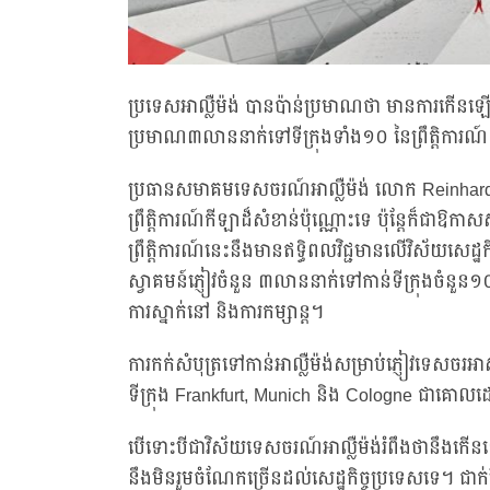
ប្រទេសអាល្លឺម៉ង់ បានប៉ាន់ប្រមាណថា មានការកើនឡ
ប្រមាណ៣លាននាក់ទៅទីក្រុងទាំង១០ នៃព្រឹត្តិការណ៍ 
ប្រធានសមាគមទេសចរណ៍អាល្លឺម៉ង់ លោក Reinhard
ព្រឹត្តិការណ៍កីឡាដ៏សំខាន់ប៉ុណ្ណោះទេ ប៉ុន្តែក៏ជាឱ
ព្រឹត្តិការណ៍នេះនឹងមានឥទ្ធិពលវិជ្ជមានលើវិស័យសេដ្
ស្វាគមន៍ភ្ញៀវចំនួន ៣លាននាក់ទៅកាន់ទីក្រុងចំន
ការស្នាក់នៅ និងការកម្សាន្ត។
ការកក់សំបុត្រទៅកាន់អាល្លឺម៉ង់សម្រាប់ភ្ញៀវទេ
ទីក្រុង Frankfurt, Munich និង Cologne ជាគោលដ
បើទោះបីជាវិស័យទេសចរណ៍អាល្លឺម៉ង់រំពឹងថានឹងកើនឡើ
នឹងមិនរួមចំណែកច្រើនដល់សេដ្ឋកិច្ចប្រទេសទេ។ ជាក់ស្តែង