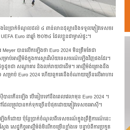
ើងនៃប្រាក់ចំណូលដល់ ៤ ពាន់លានដុល្លារនិងទទួលភ្ញៀវទេសចរ
UEFA Euro នាឆ្នាំ ២០២៤ ដែលខ្លួនជាម្ចាស់ផ្ទះ។
 Meyer បានលើកឡើងថា Euro 2024 មិនត្រឹមតែជា
កាសសម្រាប់អាល្លឺម៉ង់ក្នុងការស្តារវិស័យទេសចរណ៍ឡើងវិញផងដែរ។
ឋកិច្ចដូចជា សណ្ឋាគារ និងលក់រាយជាដើម។ អាល្លឺម៉ង់គ្រោងនឹង
ួន១០ សម្រាប់ Euro 2024 ហើយពួកគេនឹងចំណាយច្រើនលើអាហារ
សចរអាស៊ីបានកើនឡើង បើធៀបទៅនឹងពេលវេលាមុន Euro 2024 ។
ៅដែលត្រូវបានកក់ទុកច្រើនបំផុតដោយភ្ញៀវទេសចរអាស៊ី។
ងក៏ដោយ ប៉ុន្តែប្រាក់ចំណូលពីទេសចរណ៍ក្នុងព្រឹត្តិការណ៍នេះ
 សេដ្ឋកិច្ចអាល្លឺម៉ង់មិនរីកចម្រើនខ្លាំងទេ បន្ទាប់ពីការប្រកួត