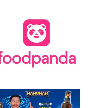
រសៃពួរ