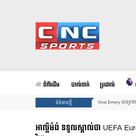
ទំព័រដើម
បាល់ទាត់
ប្រដាល់
Arsenal បញ្ចប់ការរង់
ព័ត៌មានថ្មី
អាល្លឺម៉ង់ ទទួលស្គាល់ថា UEFA 