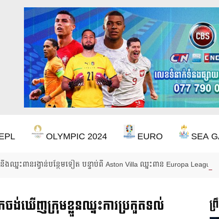
EPL
OLYMPIC 2024
EURO
SEA G
ឹងឈ្នះពានរង្វាន់បន្ថែមទៀត បន្ទាប់ពី Aston Villa ឈ្នះពាន Europa League
ាកចង់ឃើញក្រុមខ្លួនឈ្នះការប្រកួតទល់
ព្