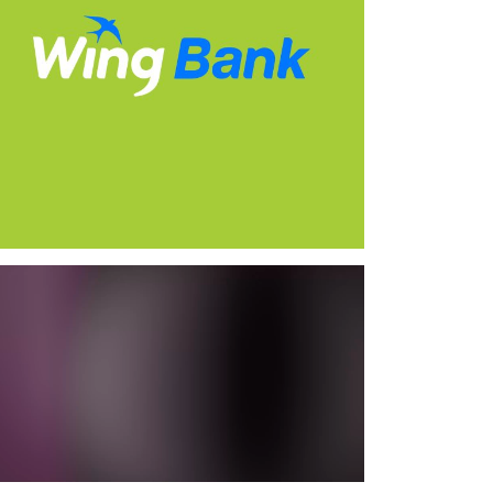
y 15th, 2026
May 12th, 2026
a មិនអាចចូលរួមក្នុងក្រុមជម្រើសជាតិ
Southampton ស្នើសុំពេលបន្ថែមជុំវិញ
សម្រាប់ World Cup 2026 ដោយសារ
ការចោទប្រកាន់ពីបទលួចស៊ើបការណ៍
រសៃពួរ