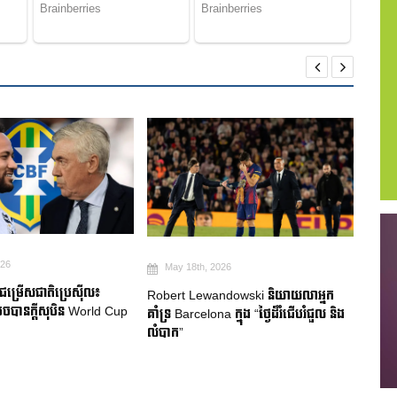
026
May 18th, 2026
Ma
មជម្រើសជាតិប្រេស៊ីល៖
Robert Lewandowski និយាយលាអ្នក
Mitom
ចបានក្តីសុបិន World Cup
គាំទ្រ Barcelona ក្នុង “ថ្ងៃដ៏រំជើបរំជួល និង
ជប៉ុន
លំបាក”
របួសស