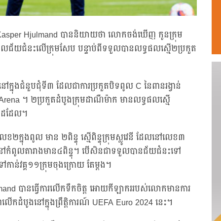
លោក Kasper Hjulmand បាននិយាយថា លោកចង់ឃើញ កូនក្រុម
ជ័យជំនះលើក្រុមសែប បន្ទាប់ពីទទួលបានលទ្ធផលស្មើ២ប្រកួត
នៅក្នុងជំនួបជុំទី៣ ដែលជាការប្រកួតបិទពូល C នៃពានរង្វាន់
rena ។ ២ប្រកួតដំបូងក្រុមដាណឺម៉ាក មានលទ្ធផលស្មើ
១-១ ដដែល។
្នុងពូល មាន ២ពិន្ទុ ស្មើពិន្ទុក្រុមស្លូវេនី ដែលនៅលេខ៣
សនៅកំពូលតារាងមាន៤ពិន្ទុ។ បើសិនជាទទួលបានជ័យជំនះទៅ
កាន់វគ្គ១១ក្រុមចុងក្រោយ តែម្តង។
ulmand បានធ្វើការលើកទឹកចិត្ត អោយកីឡាកររបស់លោកមានការ
ជាលើកដំបូងនៅក្នុងព្រឹត្តិការណ៍ UEFA Euro 2024 នេះ។