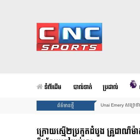
ទំព័រដើម
បាល់ទាត់
ប្រដាល់
Unai Emery សន្យាថាន
ព័ត៌មានថ្មី
ក្រោយស្មើ២ប្រកួតដំបូង គ្រូដាណឺម៉