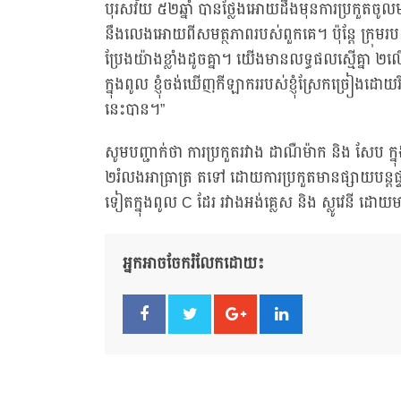
បុរសវ័យ ៥២ឆ្នាំ បានថ្លែងអោយដឹងមុនការប្រកួតច
នឹងលេងអោយពីសមត្ថភាពរបស់ពួកគេ។ ប៉ុន្តែ ក្រុមរបស
ប្រែងយ៉ាងខ្លាំងដូចគ្នា។ យើងមានលទ្ធផលស្មើគ្នា ២លើ
ក្នុងពូល ខ្ញុំចង់ឃើញកីឡាកររបស់ខ្ញុំស្រែកច្រៀងដ
នេះបាន។”
សូមបញ្ជាក់ថា ការប្រកួតរវាង ដាណឺម៉ាក និង សែប ក្
២រំលងអាធ្រាត្រ តទៅ ដោយការប្រកួតមានផ្សាយបន្តផ
ទៀតក្នុងពូល C ដែរ រវាងអង់គ្លេស និង ស្លូវេនី ដ
អ្នកអាចចែករំលែកដោយ៖