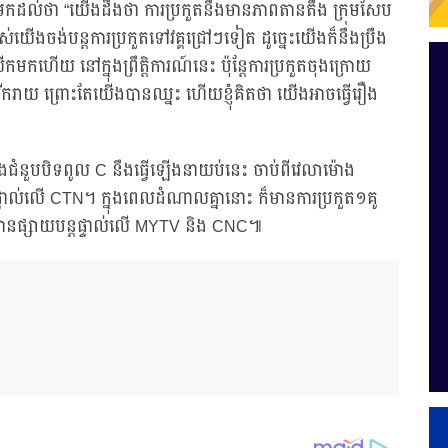
ូលមកដល់ថា “យើងដឹងថា ការប្រកួតនឹងមានភាពតានតឹង ក្រុមសែប
់យើងចង់បន្តការប្រកួតទៅវគ្គជ្រៅៗទៀត ដូច្នេះយើងក៏នឹងប្រឹង
កមកហើយ នៅក្នុងព្រឹត្តិការណ៍នេះ ប៉ុន្តែការប្រកួតចុងក្រោយ
ោយរីករាយ ព្រោះតែយើងបានឈ្នះ ហើយខ្ញុំគិតថា យើងអាចធ្វើរឿង
នុងជំនួបបិទពូល C នឹងធ្វើឡើងនាយប់នេះ ចាប់ពីវេលាម៉ោង
្ទាល់លើ CTN។ ក្នុងពេលដំណាលគ្នានោះ ក៏មានការប្រកួត១គូ
ោយមានផ្សាយបន្តផ្ទាល់លើ MYTV និង CNC៕