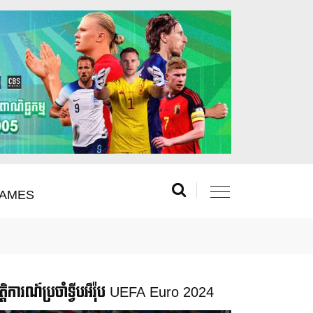
AMES
រឹត្តិការណ៍ប្រចាំទ្វីបអឺរ៉ុប UEFA Euro 2024