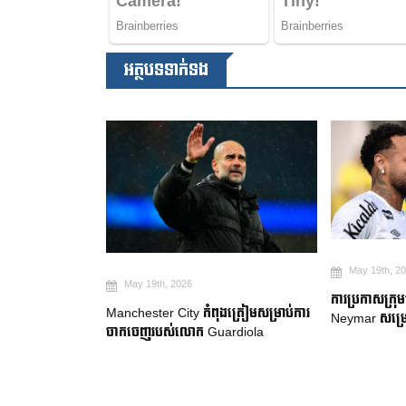
អត្ថបទទាក់ទង
May 19th, 2
May 19th, 2026
២ ឆ្នាំ ដើម្បី
ការប្រកាសក្រុ
Manchester City កំពុងត្រៀមសម្រាប់ការ
gue
Neymar សម្រេ
ចាកចេញរបស់លោក Guardiola