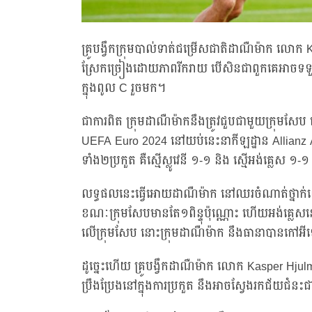
គ្រូបង្វឹកក្រុមបាល់ទាត់ជម្រើសជាតិដាណឺម៉ាក 
ស្រែកច្រៀងដោយភាពរីករាយ បើសិនជាពួកគេអាចទទួល
ក្នុងពូល C រួចមក។
ជាការពិត ក្រុមដាណឺម៉ាកនឹងត្រូវជួបជាមួយក្រុមសែប 
UEFA Euro 2024 នៅយប់នេះនាកីឡដ្ឋាន Allianz A
ទាំង២ប្រកួត គឺស្មើស្លូវេនី ១-១ និង ស្មើអង់គ្លេស 
លទ្ធផលនេះធ្វើអោយដាណឺម៉ាក នៅឈរចំណាត់ថ្នាក់លេខ២ក
ខណៈក្រុមសែបមានតែ១ពិន្ទុប៉ុណ្ណោះ ហើយអង់គ្លេ
លើក្រុមសែប នោះក្រុមដាណឺម៉ាក នឹងធានាបានកៅអីទៅ
ដូច្នេះហើយ គ្រូបង្វឹកដាណឺម៉ាក លោក Kasper Hj
ប្រឹងប្រែងនៅក្នុងការប្រកួត នឹងអាចស្វែងរកជ័យជំនះ